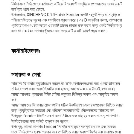
নির্মাণ এবং নির্ভরযোগ্য কর্মক্ষমতা এটিকে বিশ্বব্যাপী সামুদ্রিক পেশাদারদের মধ্যে একটি
জনপ্রিয় পছন্দ করে তোলে.
উপসংহারে, XINCHENG D টাইপ রাবার Fender একটি বহুমুখী পণ্য যা সামুদ্রিক
পরিবেশে উচ্চতর সুরক্ষা এবং স্থায়িত্ব প্রদান করে। এর D আকৃতির নকশা, তাপমাত্রা
প্রতিরোধেরএবং দুই বছরের ওয়ারেন্টি তাদের জাহাজ রক্ষা করার জন্য একটি নির্ভরযোগ্য
এবং খরচ কার্যকর সমাধান খুঁজছেন যারা জন্য এটি একটি আদর্শ পছন্দ করতে.
কাস্টমাইজেশনঃ
সহায়তা ও সেবা:
আমাদের ডি রাবার ফ্যান্ডারগুলি সমতল বা মোরিং অপারেশনগুলির সময় একটি জাহাজের
শক্তি শোষণ করার জন্য ডিজাইন করা হয়েছে, জাহাজ এবং ডক উভয়ই রক্ষা করে।
আমরা আপনার প্রকল্পের নির্দিষ্ট চাহিদা অনুসারে বিভিন্ন আকার এবং আকৃতির অফার
করি.
আমরা আমাদের ডি রাবার ফেন্ডারগুলির সঠিক ইনস্টলেশন এবং রক্ষণাবেক্ষণ নিশ্চিত করার
জন্য প্রযুক্তিগত সহায়তা এবং পরিষেবা সরবরাহ করি।বিশেষজ্ঞদের আমাদের দল
উপযুক্ত fender সিস্টেম নকশা এবং নির্বাচন সঙ্গে সাহায্য করতে পারেন, পাশাপাশি
ইনস্টলেশনের সময় সাইটে তত্ত্বাবধান প্রদান।
উপরন্তু, আমরা আপনার fender সিস্টেম সর্বোত্তম অবস্থায় থাকে এবং সময়ের
সাথে নির্ভরযোগ্য সুরক্ষা প্রদান করে তা নিশ্চিত করার জন্য পরিদর্শন এবং মেরামত সেবা