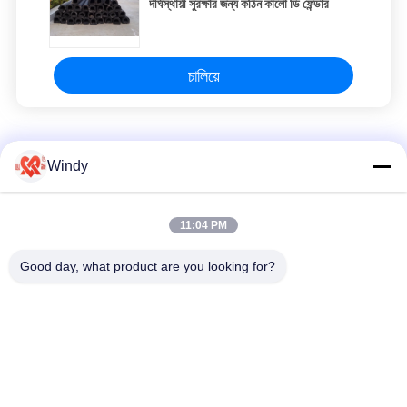
দীর্ঘস্থায়ী সুরক্ষার জন্য কঠিন কালো ডি ফেন্ডার
চালিয়ে
ডি রাবার ফেন্ডার্স
Windy
সলিড ডি টাইপ রাবার ফেন্ডার ইম্প্যাক্ট এনার্জি শোষণের জন্য চূড়ান্ত সমাধান
11:04 PM
কঠিন ডি রাবার Fenders চ্যালেঞ্জিং অ্যাপ্লিকেশন জন্য চমৎকার আবহাওয়া প্রতিরোধের
Good day, what product are you looking for?
কাস্টমাইজযোগ্য ডকিং সুরক্ষার জন্য ইনস্টলেশন বোল্টড ডি টাইপ রাবার ফ্যান্ডার
সব
বায়ুসংক্রান্ত সামুদ্রিক 