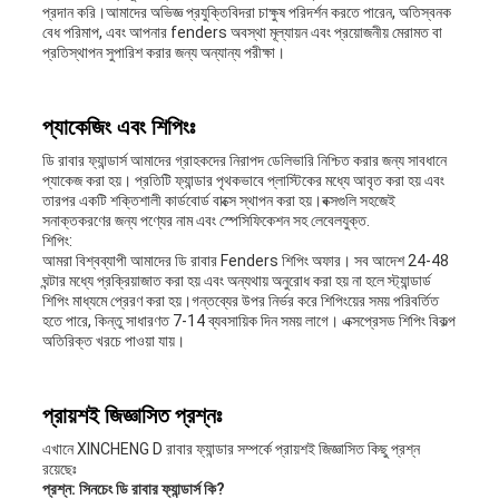
প্রদান করি।আমাদের অভিজ্ঞ প্রযুক্তিবিদরা চাক্ষুষ পরিদর্শন করতে পারেন, অতিস্বনক
বেধ পরিমাপ, এবং আপনার fenders অবস্থা মূল্যায়ন এবং প্রয়োজনীয় মেরামত বা
প্রতিস্থাপন সুপারিশ করার জন্য অন্যান্য পরীক্ষা।
প্যাকেজিং এবং শিপিংঃ
ডি রাবার ফ্যান্ডার্স আমাদের গ্রাহকদের নিরাপদ ডেলিভারি নিশ্চিত করার জন্য সাবধানে
প্যাকেজ করা হয়। প্রতিটি ফ্যান্ডার পৃথকভাবে প্লাস্টিকের মধ্যে আবৃত করা হয় এবং
তারপর একটি শক্তিশালী কার্ডবোর্ড বাক্সে স্থাপন করা হয়।বক্সগুলি সহজেই
সনাক্তকরণের জন্য পণ্যের নাম এবং স্পেসিফিকেশন সহ লেবেলযুক্ত.
শিপিং:
আমরা বিশ্বব্যাপী আমাদের ডি রাবার Fenders শিপিং অফার। সব আদেশ 24-48
ঘন্টার মধ্যে প্রক্রিয়াজাত করা হয় এবং অন্যথায় অনুরোধ করা হয় না হলে স্ট্যান্ডার্ড
শিপিং মাধ্যমে প্রেরণ করা হয়।গন্তব্যের উপর নির্ভর করে শিপিংয়ের সময় পরিবর্তিত
হতে পারে, কিন্তু সাধারণত 7-14 ব্যবসায়িক দিন সময় লাগে। এক্সপ্রেসড শিপিং বিকল্প
অতিরিক্ত খরচে পাওয়া যায়।
প্রায়শই জিজ্ঞাসিত প্রশ্নঃ
এখানে XINCHENG D রাবার ফ্যান্ডার সম্পর্কে প্রায়শই জিজ্ঞাসিত কিছু প্রশ্ন
রয়েছেঃ
প্রশ্ন: সিনচেং ডি রাবার ফ্যান্ডার্স কি?