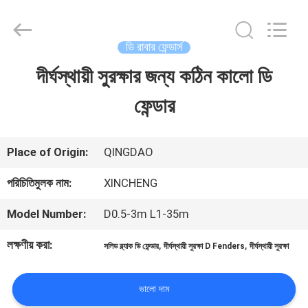
Qingdao
Xincheng
Rubber
Products
ডি রাবার ফেন্ডার্স
Co.,
Ltd..
দীর্ঘস্থায়ী সুরক্ষার জন্য কঠিন কালো ডি
বাড়ি
All
Rights
Reserved.
ফেন্ডার
পণ্য
Place of Origin:
QINGDAO
VR
পরিচিতিমুলক নাম:
XINCHENG
প্রদর্শন
Model Number:
D0.5-3m L1-35m
লক্ষণীয় করা:
,
,
সলিড ব্ল্যাক ডি ফেন্ডার
দীর্ঘস্থায়ী সুরক্ষা D Fenders
দীর্ঘস্থায়ী সুরক্ষা
আমাদের
সম্পর্কে
ভালো দাম