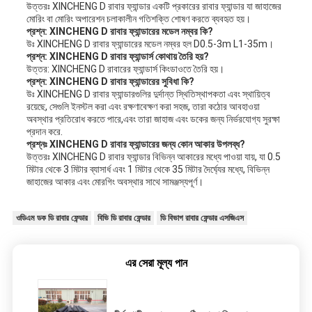
উত্তরঃ XINCHENG D রাবার ফ্যান্ডার একটি প্রকারের রাবার ফ্যান্ডার যা জাহাজের
মোরিং বা মোরিং অপারেশন চলাকালীন গতিশক্তি শোষণ করতে ব্যবহৃত হয়।
প্রশ্ন: XINCHENG D রাবার ফ্যান্ডারের মডেল নম্বর কি?
উঃ XINCHENG D রাবার ফ্যান্ডারের মডেল নম্বর হল D0.5-3m L1-35m।
প্রশ্ন: XINCHENG D রাবার ফ্যান্ডার্স কোথায় তৈরি হয়?
উত্তর: XINCHENG D রাবারের ফ্যান্ডার্স কিংডাওতে তৈরি হয়।
প্রশ্ন: XINCHENG D রাবার ফ্যান্ডারের সুবিধা কি?
উঃ XINCHENG D রাবার ফ্যান্ডারগুলির দুর্দান্ত স্থিতিস্থাপকতা এবং স্থায়িত্ব
রয়েছে, সেগুলি ইনস্টল করা এবং রক্ষণাবেক্ষণ করা সহজ, তারা কঠোর আবহাওয়া
অবস্থার প্রতিরোধ করতে পারে,এবং তারা জাহাজ এবং ডকের জন্য নির্ভরযোগ্য সুরক্ষা
প্রদান করে.
প্রশ্নঃ XINCHENG D রাবার ফ্যান্ডারের জন্য কোন আকার উপলব্ধ?
উত্তরঃ XINCHENG D রাবার ফ্যান্ডার বিভিন্ন আকারের মধ্যে পাওয়া যায়, যা 0.5
মিটার থেকে 3 মিটার ব্যাসার্ধ এবং 1 মিটার থেকে 35 মিটার দৈর্ঘ্যের মধ্যে, বিভিন্ন
জাহাজের আকার এবং মোরগিং অবস্থার সাথে সামঞ্জস্যপূর্ণ।
ওডিএম ডক ডি রাবার ফেন্ডার
বিভি ডি রাবার ফেন্ডার
ডি বিভাগ রাবার ফেন্ডার এসজিএস
এর সেরা মূল্য পান