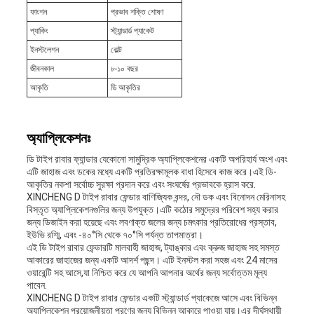
ফাংশন
প্রভাব শক্তি শোষণ
প্যাকিং
স্ট্যান্ডার্ড প্যাকেট
ইনস্টলেশন
বোল্ট
জীবনকাল
৮-১০ বছর
আকৃতি
ডি আকৃতির
অ্যাপ্লিকেশনঃ
ডি টাইপ রাবার ফ্যান্ডার যেকোনো সামুদ্রিক অ্যাপ্লিকেশনের একটি অপরিহার্য অংশ এবং
এটি জাহাজ এবং ডকের মধ্যে একটি প্রতিরক্ষামূলক বাধা হিসেবে কাজ করে।এই ডি-
আকৃতির নকশা সর্বোচ্চ সুরক্ষা প্রদান করে এবং সংঘর্ষের প্রভাবকে হ্রাস করে.
XINCHENG D টাইপ রাবার ফেন্ডার বাণিজ্যিক বন্দর, নৌ ডক এবং বিনোদন মেরিনাসহ
বিস্তৃত অ্যাপ্লিকেশনগুলির জন্য উপযুক্ত।এটি কঠোর সমুদ্রের পরিবেশ সহ্য করার
জন্য ডিজাইন করা হয়েছে এবং লবণাক্ত জলের জন্য চমৎকার প্রতিরোধের প্রস্তাব,
ইউভি রশ্মি, এবং -৪০°সি থেকে ৭০°সি পর্যন্ত তাপমাত্রা।
এই ডি টাইপ রাবার ফেন্ডারটি মালবাহী জাহাজ, ট্যাঙ্কার এবং ক্রুজ জাহাজ সহ সমস্ত
আকারের জাহাজের জন্য একটি আদর্শ পছন্দ। এটি ইনস্টল করা সহজ এবং 24 মাসের
ওয়ারেন্টি সহ আসে,যা নিশ্চিত করে যে আপনি আপনার অর্থের জন্য সর্বোত্তম মূল্য
পাবেন.
XINCHENG D টাইপ রাবার ফেন্ডার একটি স্ট্যান্ডার্ড প্যাকেজে আসে এবং বিভিন্ন
অ্যাপ্লিকেশন প্রয়োজনীয়তা পূরণের জন্য বিভিন্ন আকারে পাওয়া যায়।এর দীর্ঘস্থায়ী