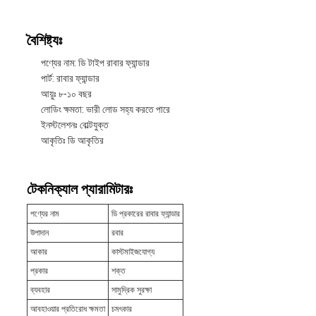
বৈশিষ্ট্যঃ
পণ্যের নাম: ডি টাইপ রাবার ফ্যান্ডার
পার্ট: রাবার ফ্যান্ডার
আয়ুঃ ৮-১০ বছর
লোডিং ক্ষমতা: ভারী লোড সহ্য করতে পারে
ইনস্টলেশনঃ বোল্টযুক্ত
আকৃতিঃ ডি আকৃতির
টেকনিক্যাল প্যারামিটারঃ
পণ্যের নাম
ডি প্রকারের রাবার ফ্যান্ডার
উপাদান
রবার
আকার
কাস্টমাইজযোগ্য
প্রকার
শক্ত
ব্যবহার
সামুদ্রিক সুরক্ষা
আবহাওয়ার প্রতিরোধ ক্ষমতা
চমৎকার