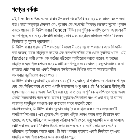
মামলা
পণ্যের বর্ণনাঃ
এই fenders উচ্চ মানের রাবার উপকরণ থেকে তৈরি করা হয় এবং কালো রঙ পাওয়া
সাইট
যায়। তারা অত্যন্ত টেকসই এবং প্রভাব এবং সংঘর্ষের বিরুদ্ধে চমৎকার সুরক্ষা প্রদান
করতে পারেন।ডি টাইপ রাবার Fender বিভিন্ন সামুদ্রিক অ্যাপ্লিকেশন জন্য একটি
আদর্শ পছন্দ, যার মধ্যে মালবাহী জাহাজ, ফেরি এবং অন্যান্য জাহাজের ক্ষতির বিরুদ্ধে
ম্যাপ
নির্ভরযোগ্য সুরক্ষা প্রয়োজন।
ডি টাইপ রাবার ফ্যান্ডারটি প্রভাবের বিরুদ্ধে উচ্চতর সুরক্ষা প্রদানের জন্য ডিজাইন
করা হয়েছে, যাতে সামুদ্রিক জাহাজ এবং ডকগুলি ক্ষতির হাত থেকে সুরক্ষিত থাকে।এই
fenders ভারী লোড এবং কঠোর পরিবেশে প্রতিরোধ করতে পারেন, যা তাদের
PRIVACY
সামুদ্রিক অ্যাপ্লিকেশনের জন্য একটি আদর্শ পছন্দ করে তোলে। ফ্যান্ডারগুলি ডক বা
জাহাজে বোল্ট করা হয়, একটি নিরাপদ ইনস্টলেশন নিশ্চিত করে যা সবচেয়ে কঠিন
POLICY
অবস্থার প্রতিরোধ করতে পারে।
ডি টাইপ রাবার ফেন্ডারটি ২৪ মাসের ওয়ারেন্টি সহ আসে, যা গ্রাহকদের মানসিক শান্তি
দেয় এবং নিশ্চিত করে যে তারা একটি উচ্চমানের পণ্য পায়।এই fenders দীর্ঘস্থায়ী
সুরক্ষা প্রদান করার জন্য ডিজাইন করা হয়, যা তাদের সামুদ্রিক অ্যাপ্লিকেশনের জন্য
একটি নির্ভরযোগ্য পছন্দ করে তোলে। ফ্যান্ডারগুলি কালো রঙে পাওয়া যায়, যা তাদের
অন্যান্য সামুদ্রিক সরঞ্জাম এবং কাঠামোর সাথে সহজেই মেলে।
সামগ্রিকভাবে, ডি টাইপ রাবার ফেন্ডার সামুদ্রিক জাহাজ এবং ডকের জন্য একটি
অপরিহার্য সরঞ্জাম। এই ফেন্ডারগুলি প্রভাব শক্তি শোষণ করার জন্য ডিজাইন করা
হয়েছে, জাহাজ, পাইর,এবং অন্যান্য কাঠামো ক্ষতি থেকে. ফ্যান্ডারগুলি ডক বা জাহাজে
বোল্ট করা হয়, একটি নিরাপদ ইনস্টলেশন নিশ্চিত করে যা ভারী লোড এবং কঠোর
পরিবেশে প্রতিরোধ করতে পারে।ডি টাইপ রাবার ফ্যান্ডার একটি নির্ভরযোগ্য এবং
সামুদ্রিক অ্যাপ্লিকেশনের জন্য ব্যবহারিক পছন্দ.