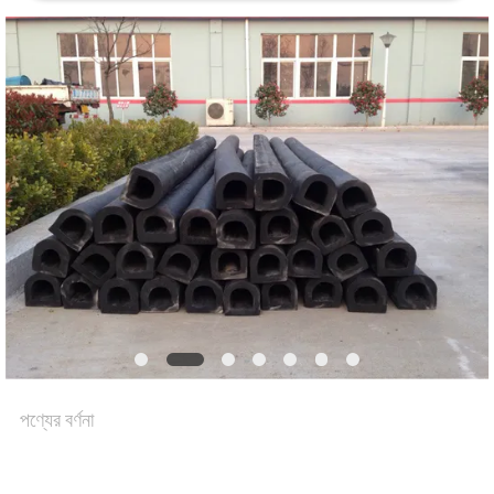
কারখানা
ভ্রমণ
মান
নিয়ন্ত্রণ
যোগাযোগ
করুন
পণ্যের বর্ণনা
খবর