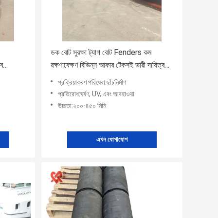
ডক বোট সুরক্ষা ট্যাগ বোট Fenders কম
াব
রক্ষণাবেক্ষণ বিভিন্ন আকার টেকসই ভারী দায়িত্ব
প্রভাব শোষণ Fenders
প্রক্রিয়াকরণ পরিষেবা:ছাঁচনির্মাণ
প্রতিরোধ:ঘর্ষণ, UV, এবং আবহাওয়া
উচ্চতা:২০০-৪৫০ মিমি
এখন যোগাযোগ