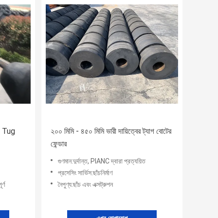
re Tug
২০০ মিমি - ৪৫০ মিমি ভারী দায়িত্বের ট্যাগ বোটের
ফেন্ডার
গুণমান:দুর্দান্ত, PIANC দ্বারা প্রত্যয়িত
প্রসেসিং সার্ভিস:ছাঁচনির্মাণ
র্ণ
নৈপুণ্য:ছাঁচ এবং এক্সট্রুশন