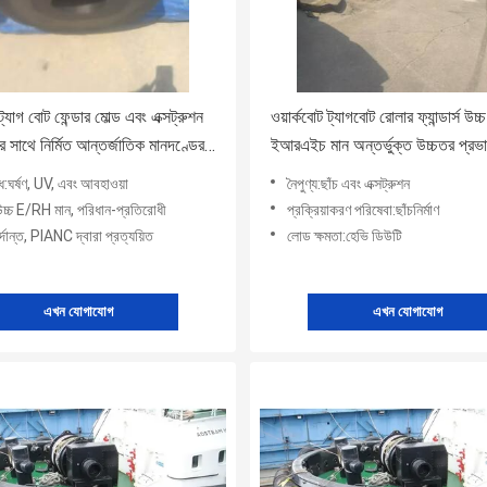
 ট্যাগ বোট ফেন্ডার মোল্ড এবং এক্সট্রুশন
ওয়ার্কবোট ট্যাগবোট রোলার ফ্যান্ডার্স উচ্চ
 সাথে নির্মিত আন্তর্জাতিক মানদণ্ডের
ইআরএইচ মান অন্তর্ভুক্ত উচ্চতর প্রভ
্যপূর্ণ এবং দীর্ঘায়ু নিশ্চিত করে
প্রতিরোধের এবং সামুদ্রিক সুরক্ষা প্রদান
ধ:ঘর্ষণ, UV, এবং আবহাওয়া
নৈপুণ্য:ছাঁচ এবং এক্সট্রুশন
য:উচ্চ E/RH মান, পরিধান-প্রতিরোধী
প্রক্রিয়াকরণ পরিষেবা:ছাঁচনির্মাণ
ুর্দান্ত, PIANC দ্বারা প্রত্যয়িত
লোড ক্ষমতা:হেভি ডিউটি
এখন যোগাযোগ
এখন যোগাযোগ