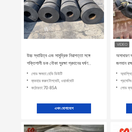
উচ্চ স্থায়িত্ব এবং সামুদ্রিক নিরাপত্তা সঙ্গে
অসাধারণ ঘ
শক্তিশালী ডক নৌকা সুরক্ষা প্রদানের ঘর্ষণ
জলযান রক্ষ
প্রতিরোধের ট্যাগবোট রোলার Fenders
70-85A
লোড ক্ষমতা:হেভি ডিউটি
অ্যাপ্লি
ব্যবহার করুন:টাগবোট, ওয়ার্কবোট
প্রসেসিং 
কঠোরতা:70-85A
লোড ক্যা
এখন যোগাযোগ