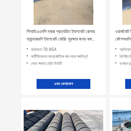
পিআইএএনসি দ্বারা প্রত্যয়িত ট্যাগবোট রোলার
ওয়ার্কবোট
ফ্যান্ডারগুলি ট্যাগবোট মোরিং সুরক্ষার জন্য কম
কৌশলগুলির
রক্ষণাবেক্ষণ এবং টেকসই নির্মাণের বৈশিষ্ট্যযুক্ত
সাথে সামঞ্জস
কঠোরতা:70-85A
প্রতিরো
সার্টিফিকেশন:আন্তর্জাতিক মান সঙ্গে সঙ্গতিপূর্ণ
বৈশিষ্ট্
লোড ক্ষমতা:হেভি ডিউটি
গুণমান:দ
এখন যোগাযোগ