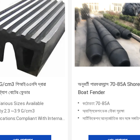
G/cm3 পিআইএএনসি দ্বারা
অনুবর্তী পারফরম্যান্স 70-85A Sho
 ট্যাগ বোটের ফেন্ডার
Boat Fender
arious Sizes Available
কঠোরতা:70-85A
ty:2.3 ~3.9 G/cm3
অ্যাপ্লিকেশন:ডক নৌকা সুরক্ষা
ations:Compliant With International Standards
সার্টিফিকেশন:আন্তর্জাতিক মান সঙ্গে সঙ্গতিপূ