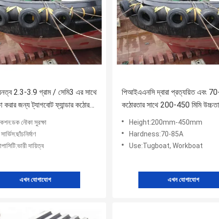
নত্ব 2.3-3.9 গ্রাম / সেমি3 এর সাথে
পিআইএএনসি দ্বারা প্রত্যয়িত এবং 
া করার জন্য ট্যাগবোট ফ্যান্ডার কঠোরতা
কঠোরতার সাথে 200-450 মিমি উচ্চতার
বোট ফেন্ডার
কেশন:ডক নৌকা সুরক্ষা
Height:200mm-450mm
সার্ভিস:ছাঁচনির্মাণ
Hardness:70-85A
পাসিটি:ভারী দায়িত্ব
Use:Tugboat, Workboat
এখন যোগাযোগ
এখন যোগাযোগ