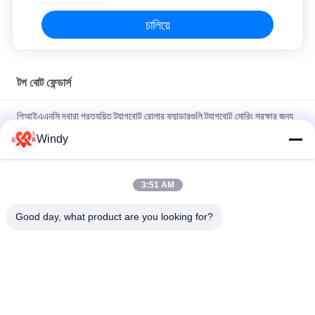
চালিয়ে
টগ বোট ফেন্ডার্স
পিআইএএনসি দ্বারা প্রত্যয়িত ট্যাগবোট রোলার ফ্যান্ডারগুলি ট্যাগবোট মোরিং সুরক্ষার জন্য
কম রক্ষণাবেক্ষণ এবং টেকসই নির্মাণের বৈশিষ্ট্যযুক্ত
Windy
ওয়ার্কবোট ট্যাগ বোট ফেন্ডার মোল্ড এবং এক্সট্রুশন কৌশলগুলির সাথে নির্মিত আন্তর্জাতিক
মানদণ্ডের সাথে সামঞ্জস্যপূর্ণ এবং দীর্ঘায়ু নিশ্চিত করে
3:51 AM
ওয়ার্কবোট ট্যাগবোট রোলার ফ্যান্ডার্স উচ্চ ইআরএইচ মান অন্তর্ভুক্ত উচ্চতর প্রভাব
Good day, what product are you looking for?
প্রতিরোধের এবং সামুদ্রিক সুরক্ষা প্রদান
সব