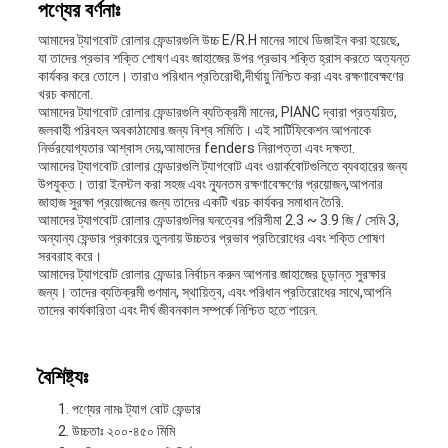
মামলা
পণ্যের বর্ণনাঃ
আমাদের ট্যাগবোট রোলার ফেন্ডারগুলি উচ্চ E/R.H মানের সাথে ডিজাইন করা হয়েছে,
যা তাদের প্রভাব শক্তি শোষণ এবং জাহাজের উপর প্রভাব শক্তি হ্রাস করতে অত্যন্ত
সাইট
কার্যকর করে তোলে। তারাও পরিধান প্রতিরোধী,দীর্ঘায়ু নিশ্চিত করা এবং রক্ষণাবেক্ষণের
খরচ কমানো.
আমাদের ট্যাগবোট রোলার ফেন্ডারগুলি ব্যতিক্রমী মানের, PIANC দ্বারা প্রত্যয়িত,
ম্যাপ
জলবাহী পরিবহন অবকাঠামোর জন্য বিশ্ব সমিতি। এই সার্টিফিকেশন আপনাকে
নির্ভরযোগ্যতার আশ্বাস দেয়,আমাদের fenders নিরাপত্তা এবং দক্ষতা.
আমাদের ট্যাগবোট রোলার ফেন্ডারগুলি ট্যাগবোট এবং ওয়ার্কবোটগুলিতে ব্যবহারের জন্য
উপযুক্ত। তারা ইনস্টল করা সহজ এবং ন্যূনতম রক্ষণাবেক্ষণের প্রয়োজন,আপনার
PRIVACY
জাহাজ সুরক্ষা প্রয়োজনের জন্য তাদের একটি খরচ কার্যকর সমাধান তৈরি.
আমাদের ট্যাগবোট রোলার ফেন্ডারগুলির ঘনত্বের পরিসীমা 2.3 ~ 3.9 জি / সেমি 3,
POLICY
অন্যান্য ফেন্ডার প্রকারের তুলনায় উচ্চতর প্রভাব প্রতিরোধের এবং শক্তি শোষণ
সরবরাহ করে।
আমাদের ট্যাগবোট রোলার ফেন্ডার নির্বাচন করুন আপনার জাহাজের চূড়ান্ত সুরক্ষার
জন্য। তাদের ব্যতিক্রমী গুণমান, স্থায়িত্ব, এবং পরিধান প্রতিরোধের সাথে,আপনি
তাদের কার্যকারিতা এবং দীর্ঘ জীবনকাল সম্পর্কে নিশ্চিত হতে পারেন.
বৈশিষ্ট্যঃ
পণ্যের নামঃ ট্যাগ বোট ফেন্ডার
উচ্চতাঃ ২০০-৪৫০ মিমি