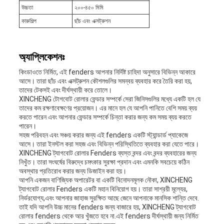
উচ্চতা
২০০-৪৫০ মিমি
কারুশিল্প
ছাঁচ এবং এক্সট্রুশন
অ্যাপ্লিকেশনঃ
কিংডাওতে নির্মিত, এই fenders আপনার নির্দিষ্ট চাহিদা অনুসারে বিভিন্ন আকারে
আসে। তারা ছাঁচ এবং এক্সট্রুশন কৌশলগুলির সমন্বয় ব্যবহার করে তৈরি করা হয়,
তাদের টেকসই এবং দীর্ঘস্থায়ী করে তোলে।
XINCHENG টোগবোট রোলার ফেন্ডার সম্পর্কে সেরা জিনিসগুলির মধ্যে একটি হল যে
তাদের কম রক্ষণাবেক্ষণের প্রয়োজন। এর মানে হল যে আপনি পানিতে বেশি সময় ব্যয়
করতে পারেন এবং আপনার ফেন্ডার সম্পর্কে চিন্তা করার জন্য কম সময় ব্যয় করতে
পারেন।
সহজ পরিবহন এবং সঞ্চয় করার জন্য এই fenders একটি স্ট্যান্ডার্ড প্যাকেজে
আসে। তারা ইনস্টল করা সহজ এবং বিভিন্ন পরিস্থিতিতে ব্যবহার করা যেতে পারে।
XINCHENG ট্যাগবোট রোলার Fenders ব্যস্ত বন্দর এবং বন্দর ব্যবহারের জন্য
নিখুঁত। তারা সংঘর্ষের বিরুদ্ধে চমৎকার সুরক্ষা প্রদান এবং এমনকি সবচেয়ে কঠিন
অবস্থার প্রতিরোধ করার জন্য ডিজাইন করা হয়।
আপনি একজন বাণিজ্যিক অপারেটর বা একটি বিনোদনমূলক নৌকা, XINCHENG
ট্যাগবোট রোলার Fenders একটি মহান বিনিয়োগ হয়। তারা সাশ্রয়ী মূল্যের,
নির্ভরযোগ্য,এবং আপনার জাহাজ সুরক্ষিত আছে জেনে আপনাকে মানসিক শান্তি দেবে.
তাই যদি আপনি উচ্চ মানের fenders জন্য বাজারে হয়, XINCHENG ট্যাগবোট
রোলার fenders থেকে আর খুঁজতে হবে না.এই fenders দীর্ঘস্থায়ী জন্য নির্মিত