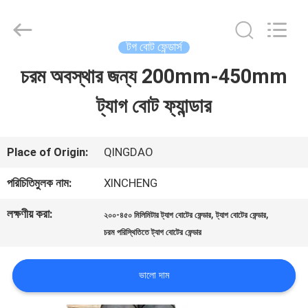
Qingdao
Xincheng
Rubber
Products
টগ বোট ফেন্ডার্স
Co.,
Ltd..
চরম অবস্থার জন্য 200mm-450mm
বাড়ি
All
Rights
Reserved.
ট্যাগ বোট ফ্যান্ডার
পণ্য
Place of Origin:
QINGDAO
VR
পরিচিতিমুলক নাম:
XINCHENG
প্রদর্শন
লক্ষণীয় করা:
,
,
২০০-৪৫০ মিলিমিটার ট্যাগ বোটের ফেন্ডার
ট্যাগ বোটের ফেন্ডার
চরম পরিস্থিতিতে ট্যাগ বোটের ফেন্ডার
আমাদের
ভালো দাম
সম্পর্কে