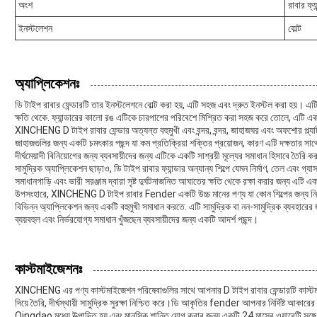
অংশ
রাবার ফ্যা
ইনস্টলেশন
বোল্ট
অ্যাপ্লিকেশনঃ
ডি টাইপ রাবার ফেন্ডারটি তার ইনস্টলেশনে বোল্ট করা হয়, এটি সহজ এবং দ্রুত ইনস্টল করা হয়। এট
ক্ষতি থেকে. ফ্যান্ডারের কালো রঙ এটিকে চারপাশের পরিবেশে মিশ্রিত করা সহজ করে তোলে, এটি একট
XINCHENG D টাইপ রাবার ফেন্ডার অত্যন্ত বহুমুখী এবং বন্দর, বন্দর, জাহাজঘর এবং অফশোর প্ল্যা
জাহাজগুলির জন্য একটি চমৎকার পছন্দ যা কম প্রতিক্রিয়া শক্তির প্রয়োজন, কারণ এটি দক্ষতার সা
দীর্ঘমেয়াদী বিনিয়োগের জন্য ব্যবসায়ীদের জন্য এটিকে একটি সাশ্রয়ী মূল্যের সমাধান হিসাবে তৈরি কর
সামুদ্রিক অ্যাপ্লিকেশন ছাড়াও, ডি টাইপ রাবার ফ্যান্ডার অন্যান্য শিল্পে যেমন নির্মাণ, তেল এবং 
সমাধানগাড়ি এবং ভারী সরঞ্জাম দ্বারা সৃষ্ট দুর্ঘটনাজনিত আঘাতের ক্ষতি থেকে রক্ষা করার জন্য এটি এ
উপসংহারে, XINCHENG D টাইপ রাবার Fender একটি উচ্চ মানের পণ্য যা কোন শিল্পের জন্য নিখুঁত
বিভিন্ন অ্যাপ্লিকেশন জন্য একটি বহুমুখী সমাধান করতে. এটি সামুদ্রিক বা নন-সামুদ্রিক ব্যবহারের 
ব্যয়বহুল এবং নির্ভরযোগ্য সমাধান খুঁজছেন ব্যবসায়ীদের জন্য একটি আদর্শ পছন্দ।
কাস্টমাইজেশনঃ
XINCHENG এর পণ্য কাস্টমাইজেশন পরিষেবাগুলির সাথে আপনার D টাইপ রাবার ফেন্ডারটি ক
দিয়ে তৈরি, দীর্ঘস্থায়ী সামুদ্রিক সুরক্ষা নিশ্চিত করে।ডি আকৃতির fender আপনার নির্দিষ্ট আ
Qingdao মধ্যে উত্পাদিত হয় এবং মানসিক শান্তি যোগ করার জন্য একটি 24 মাসের ওয়ারেন্টি সঙ্