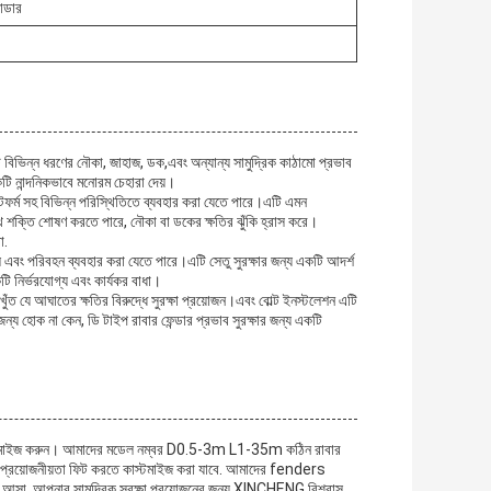
ন্ডার
ি বিভিন্ন ধরণের নৌকা, জাহাজ, ডক,এবং অন্যান্য সামুদ্রিক কাঠামো প্রভাব
ি নান্দনিকভাবে মনোরম চেহারা দেয়।
টফর্ম সহ বিভিন্ন পরিস্থিতিতে ব্যবহার করা যেতে পারে।এটি এমন
থে শক্তি শোষণ করতে পারে, নৌকা বা ডকের ক্ষতির ঝুঁকি হ্রাস করে।
া.
গ্যাস এবং পরিবহন ব্যবহার করা যেতে পারে।এটি সেতু সুরক্ষার জন্য একটি আদর্শ
কটি নির্ভরযোগ্য এবং কার্যকর বাধা।
 যে আঘাতের ক্ষতির বিরুদ্ধে সুরক্ষা প্রয়োজন।এবং বোল্ট ইনস্টলেশন এটি
জন্য হোক না কেন, ডি টাইপ রাবার ফেন্ডার প্রভাব সুরক্ষার জন্য একটি
াস্টমাইজ করুন। আমাদের মডেল নম্বর D0.5-3m L1-35m কঠিন রাবার
কারের প্রয়োজনীয়তা ফিট করতে কাস্টমাইজ করা যাবে. আমাদের fenders
গে আসা. আপনার সামুদ্রিক সুরক্ষা প্রয়োজনের জন্য XINCHENG বিশ্বাস.