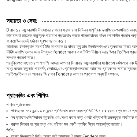
সহায়তা ও সেবা:
D রাবারের ফ্যান্ডারগুলি উচ্চমানের রাবারের ফ্যান্ডার যা বিভিন্ন সামুদ্রিক অ্যাপ্লিকেশনগুলিতে ব্
কাঁচামাল যা মারাত্মক সামুদ্রিক পরিবেশে প্রতিরোধ করতে পারেজাহাজের বাঁধন চলাকালীন প্রভাব শক
বা কয়ে উভয়কেই দুর্দান্ত সুরক্ষা প্রদান করে।
আমাদের টেকনিক্যাল সাপোর্ট টিম আপনাকে ডি রাবার ফ্যান্ডার ইনস্টলেশন এবং ব্যবহারের বিষয়ে
নির্দিষ্ট অ্যাপ্লিকেশন জন্য উপযুক্ত fender আকার এবং টাইপ নির্বাচন করার উপর নির্দেশিকা প্রদ
সম্পর্কে পরামর্শ দিতে।
প্রযুক্তিগত সহায়তার পাশাপাশি, আমরা আপনার ডি রাবার ফ্যান্ডারগুলির সর্বোত্তম কর্মক্ষমতা এবং দ
মধ্যে রয়েছে ফ্যান্ডার পরিদর্শন, মেরামত,এবং প্রতিস্থাপনআমরা আমাদের গ্রাহকদের সর্বোচ্চ স্তরে
প্রতিশ্রুতিবদ্ধ যে আপনার ডি রাবার Fenders আপনার প্রত্যাশা অনুযায়ী সঞ্চালন.
প্যাকেজিং এবং শিপিংঃ
পণ্যের প্যাকেজিংঃ
পরিবহনের সময় স্ক্র্যাচ এবং স্ক্র্যাচ প্রতিরোধ করার জন্য প্রতিটি ডি রাবার ফ্যান্ডার পৃথকভাবে 
সব ফ্যান্ডারগুলি নিরাপদ হ্যান্ডলিং এবং সঞ্চয় করার জন্য একটি শক্তিশালী তরঙ্গযুক্ত কার্ডবোর্ড ব
বাক্সের ভিতরে পণ্যের তথ্য এবং পরিমাণ সহ একটি প্যাকিং স্লিপ অন্তর্ভুক্ত রয়েছে।
শিপিং:
আমরা বিশ্বব্যাপী শিপিং অফার করি আমাদের D রাবার Fenders জন্য.