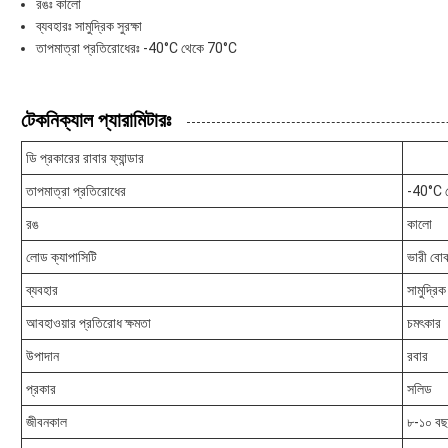
রঙঃ কালো
ব্যবহারঃ সামুদ্রিক সুরক্ষা
তাপমাত্রা প্রতিরোধেরঃ -40°C থেকে 70°C
টেকনিক্যাল প্যারামিটারঃ
ডি প্রকারের রাবার ফ্যান্ডার
তাপমাত্রা প্রতিরোধের
-40°C 
রঙ
কালো
লোড ক্যাপাসিটি
ভারী বোঝ
ব্যবহার
সামুদ্রিক 
আবহাওয়ার প্রতিরোধ ক্ষমতা
চমৎকার
উপাদান
রবার
প্রকার
সলিড
জীবনকাল
৮-১০ ব