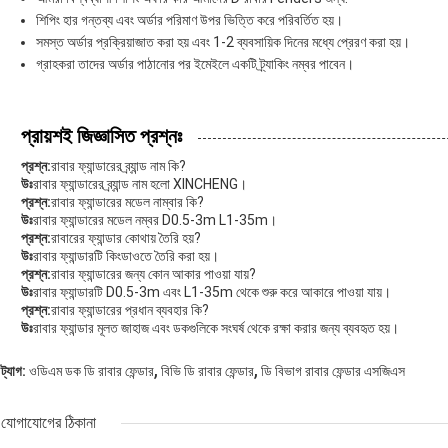
শিপিং হার গন্তব্য এবং অর্ডার পরিমাণ উপর ভিত্তি করে পরিবর্তিত হয়।
সমস্ত অর্ডার প্রক্রিয়াজাত করা হয় এবং 1-2 ব্যবসায়িক দিনের মধ্যে প্রেরণ করা হয়।
গ্রাহকরা তাদের অর্ডার পাঠানোর পর ইমেইলে একটি ট্র্যাকিং নম্বর পাবেন।
প্রায়শই জিজ্ঞাসিত প্রশ্নঃ
প্রশ্ন:
রাবার ফ্যান্ডারের ব্র্যান্ড নাম কি?
উঃ
রাবার ফ্যান্ডারের ব্র্যান্ড নাম হলো XINCHENG।
প্রশ্ন:
রাবার ফ্যান্ডারের মডেল নাম্বার কি?
উঃ
রাবার ফ্যান্ডারের মডেল নম্বর D0.5-3m L1-35m।
প্রশ্ন:
রাবারের ফ্যান্ডার কোথায় তৈরি হয়?
উঃ
রাবার ফ্যান্ডারটি কিংডাওতে তৈরি করা হয়।
প্রশ্ন:
রাবার ফ্যান্ডারের জন্য কোন আকার পাওয়া যায়?
উঃ
রাবার ফ্যান্ডারটি D0.5-3m এবং L1-35m থেকে শুরু করে আকারে পাওয়া যায়।
প্রশ্ন:
রাবার ফ্যান্ডারের প্রধান ব্যবহার কি?
উঃ
রাবার ফ্যান্ডার মূলত জাহাজ এবং ডকগুলিকে সংঘর্ষ থেকে রক্ষা করার জন্য ব্যবহৃত হয়।
,
,
ট্যাগ:
ওডিএম ডক ডি রাবার ফেন্ডার
বিভি ডি রাবার ফেন্ডার
ডি বিভাগ রাবার ফেন্ডার এসজিএস
যোগাযোগের ঠিকানা