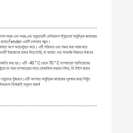
েশন সহজ এবং সহজ,এবং ফ্যান্ডারটি বেশিরভাগ স্ট্যান্ডার্ড সামুদ্রিক জাহাজের
ইপ রাবার Fender একটি চমৎকার পছন্দ।
ীয় সমস্ত অংশ অন্তর্ভুক্ত করে। এটি পরিবহন এবং সঞ্চয় করা সহজ করে
টি উচ্চমানের রাবার দিয়ে তৈরি, যা আঘাত এবং সংঘর্ষের বিরুদ্ধে উচ্চতর
ডিজাইন করা হয়। এটি -40 ° C থেকে 70 ° C তাপমাত্রা প্রতিরোধের
ন্ডা বা গরম তাপমাত্রার সাথে মোকাবিলা করছেন কিনা, ডি টাইপ রাবার
ক ফ্যান্ডার খুঁজছেন।এটি আপনার সামুদ্রিক জাহাজের সুরক্ষার জন্য নিখুঁত
িধাগুলো নিজেরাই অনুভব করুন!