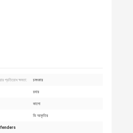
ার প্রতিরোধ ক্ষমতা:
চমৎকার
রবার
কালো
ডি আকৃতির
বার fenders