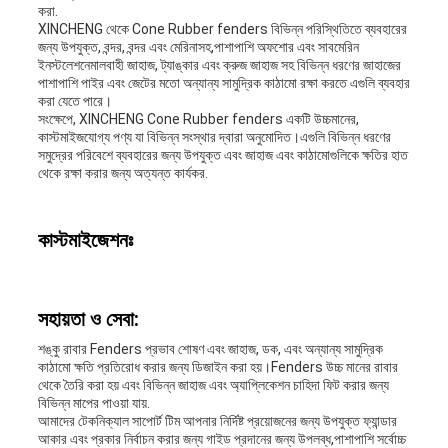
করা.
XINCHENG থেকে Cone Rubber fenders বিভিন্ন পরিস্থিতিতে ব্যবহারের
জন্য উপযুক্ত, বন্দর, বন্দর এবং মেরিনাসহ,পাশাপাশি অফশোর এবং সাবমেরিন
ইনস্টলেশনেমালবাহী জাহাজ, ট্যাঙ্কার এবং ক্রুজ জাহাজ সহ বিভিন্ন ধরণের জাহাজের
পাশাপাশি পাইর এবং জেটের মতো অন্যান্য সামুদ্রিক কাঠামো রক্ষা করতে এগুলি ব্যবহার
করা যেতে পারে।
সংক্ষেপে, XINCHENG Cone Rubber fenders একটি উচ্চমানের,
কাস্টমাইজযোগ্য পণ্য যা বিভিন্ন সংস্থার দ্বারা অনুমোদিত।এগুলি বিভিন্ন ধরণের
সমুদ্রের পরিবেশে ব্যবহারের জন্য উপযুক্ত এবং জাহাজ এবং কাঠামোগুলিকে ক্ষতির হাত
থেকে রক্ষা করার জন্য অত্যন্ত কার্যকর.
কাস্টমাইজেশনঃ
সহায়তা ও সেবা:
শঙ্কু রাবার Fenders প্রভাব শোষণ এবং জাহাজ, ডক, এবং অন্যান্য সামুদ্রিক
কাঠামো ক্ষতি প্রতিরোধ করার জন্য ডিজাইন করা হয়।Fenders উচ্চ মানের রাবার
থেকে তৈরি করা হয় এবং বিভিন্ন জাহাজ এবং অ্যাপ্লিকেশন চাহিদা ফিট করার জন্য
বিভিন্ন মাপের পাওয়া যায়.
আমাদের টেকনিক্যাল সাপোর্ট টিম আপনার নির্দিষ্ট প্রয়োজনের জন্য উপযুক্ত ফ্যান্ডার
আকার এবং প্রকার নির্বাচন করার জন্য গাইড প্রদানের জন্য উপলব্ধ,পাশাপাশি সর্বোচ্চ