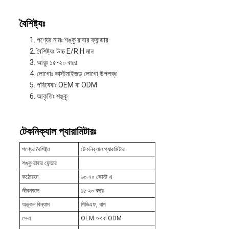
বৈশিষ্ট্যঃ
পণ্যের নামঃ শঙ্কু রাবার ফ্যান্ডার
বৈশিষ্ট্যঃ উচ্চ E/R.H মান
আয়ুঃ ১৫-২০ বছর
লোগোঃ কাস্টমাইজড লোগো উপলব্ধ
পরিষেবাঃ OEM বা ODM
আকৃতিঃ শঙ্কু
টেকনিক্যাল প্যারামিটারঃ
পণ্যের বৈশিষ্ট্য
টেকনিক্যাল প্যারামিটার
শঙ্কু রাবার ফেন্ডার
কঠোরতা
৬০-৭০ কোস্ট এ
জীবনকাল
১৫-২০ বছর
অঙ্কন বিন্যাস
পিডিএফ, ধাপ
সেবা
OEM অথবা ODM