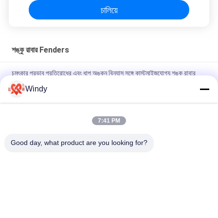
চালিয়ে
শঙ্কু রাবার Fenders
চমৎকার প্রভাব প্রতিরোধের এবং ধাপ অঙ্কন বিন্যাস সঙ্গে কাস্টমাইজযোগ্য শঙ্কু রাবার
fenders
Windy
স্টেপ অঙ্কন বিন্যাস শঙ্কু রাবার Fender কাস্টম ডিজাইন আবহাওয়া প্রতিরোধের জন্য
পোর্ট
7:41 PM
অঙ্কন ফরম্যাট ইন্ডাস্ট্রিয়াল অ্যামোরিং শক অ্যাবসরবার্সের জন্য স্টেপ কনস রাবার ফ্যান্ডার
Good day, what product are you looking for?
উচ্চ E / R.H মান
সব
বায়ুসংক্রান্ত সামুদ্রিক 