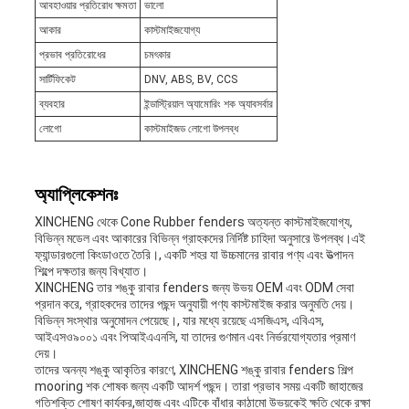
আবহাওয়ার প্রতিরোধ ক্ষমতা
ভালো
আকার
কাস্টমাইজযোগ্য
প্রভাব প্রতিরোধের
চমৎকার
সার্টিফিকেট
DNV, ABS, BV, CCS
ব্যবহার
ইন্ডাস্ট্রিয়াল অ্যামোরিং শক অ্যাবসর্বার
লোগো
কাস্টমাইজড লোগো উপলব্ধ
অ্যাপ্লিকেশনঃ
XINCHENG থেকে Cone Rubber fenders অত্যন্ত কাস্টমাইজযোগ্য,
বিভিন্ন মডেল এবং আকারের বিভিন্ন গ্রাহকদের নির্দিষ্ট চাহিদা অনুসারে উপলব্ধ।এই
ফ্যান্ডারগুলো কিংডাওতে তৈরি।, একটি শহর যা উচ্চমানের রাবার পণ্য এবং উত্পাদন
শিল্পে দক্ষতার জন্য বিখ্যাত।
XINCHENG তার শঙ্কু রাবার fenders জন্য উভয় OEM এবং ODM সেবা
প্রদান করে, গ্রাহকদের তাদের পছন্দ অনুযায়ী পণ্য কাস্টমাইজ করার অনুমতি দেয়।
বিভিন্ন সংস্থার অনুমোদন পেয়েছে।, যার মধ্যে রয়েছে এসজিএস, এবিএস,
আইএসও৯০০১ এবং পিআইএএনসি, যা তাদের গুণমান এবং নির্ভরযোগ্যতার প্রমাণ
দেয়।
তাদের অনন্য শঙ্কু আকৃতির কারণে, XINCHENG শঙ্কু রাবার fenders শিল্প
mooring শক শোষক জন্য একটি আদর্শ পছন্দ। তারা প্রভাব সময় একটি জাহাজের
গতিশক্তি শোষণ কার্যকর,জাহাজ এবং এটিকে বাঁধার কাঠামো উভয়কেই ক্ষতি থেকে রক্ষা