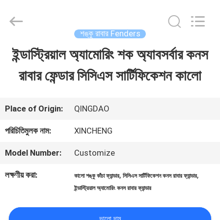
Qingdao
Xincheng
Rubber
Products
শঙ্কু রাবার Fenders
Co.,
Ltd..
ইন্ডাস্ট্রিয়াল অ্যামোরিং শক অ্যাবসর্বার কনস
বাড়ি
All
Rights
Reserved.
রাবার ফেন্ডার সিসিএস সার্টিফিকেশন কালো
পণ্য
Place of Origin:
QINGDAO
VR
পরিচিতিমুলক নাম:
XINCHENG
প্রদর্শন
Model Number:
Customize
লক্ষণীয় করা:
,
,
কালো শঙ্কু কাঁচা ফ্যান্ডার
সিসিএস সার্টিফিকেশন কনস রাবার ফ্যান্ডার
আমাদের
ইন্ডাস্ট্রিয়াল অ্যামোরিং কনস রাবার ফ্যান্ডার
সম্পর্কে
ভালো দাম