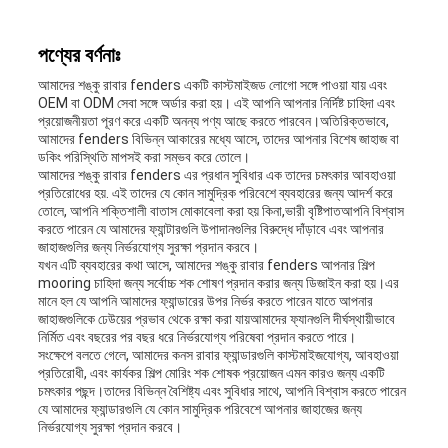
মামলা
পণ্যের বর্ণনাঃ
সাইট
আমাদের শঙ্কু রাবার fenders একটি কাস্টমাইজড লোগো সঙ্গে পাওয়া যায় এবং
OEM বা ODM সেবা সঙ্গে অর্ডার করা হয়। এই আপনি আপনার নির্দিষ্ট চাহিদা এবং
ম্যাপ
প্রয়োজনীয়তা পূরণ করে একটি অনন্য পণ্য আছে করতে পারবেন।অতিরিক্তভাবে,
আমাদের fenders বিভিন্ন আকারের মধ্যে আসে, তাদের আপনার বিশেষ জাহাজ বা
ডকিং পরিস্থিতি মাপসই করা সম্ভব করে তোলে।
আমাদের শঙ্কু রাবার fenders এর প্রধান সুবিধার এক তাদের চমৎকার আবহাওয়া
PRIVACY
প্রতিরোধের হয়. এই তাদের যে কোন সামুদ্রিক পরিবেশে ব্যবহারের জন্য আদর্শ করে
তোলে, আপনি শক্তিশালী বাতাস মোকাবেলা করা হয় কিনা,ভারী বৃষ্টিপাতআপনি বিশ্বাস
করতে পারেন যে আমাদের ফ্যান্টারগুলি উপাদানগুলির বিরুদ্ধে দাঁড়াবে এবং আপনার
POLICY
জাহাজগুলির জন্য নির্ভরযোগ্য সুরক্ষা প্রদান করবে।
যখন এটি ব্যবহারের কথা আসে, আমাদের শঙ্কু রাবার fenders আপনার শিল্প
mooring চাহিদা জন্য সর্বোচ্চ শক শোষণ প্রদান করার জন্য ডিজাইন করা হয়।এর
মানে হল যে আপনি আমাদের ফ্যান্ডারের উপর নির্ভর করতে পারেন যাতে আপনার
জাহাজগুলিকে ঢেউয়ের প্রভাব থেকে রক্ষা করা যায়আমাদের ফ্যানগুলি দীর্ঘস্থায়ীভাবে
নির্মিত এবং বছরের পর বছর ধরে নির্ভরযোগ্য পরিষেবা প্রদান করতে পারে।
সংক্ষেপে বলতে গেলে, আমাদের কনস রাবার ফ্যান্ডারগুলি কাস্টমাইজযোগ্য, আবহাওয়া
প্রতিরোধী, এবং কার্যকর শিল্প মোরিং শক শোষক প্রয়োজন এমন কারও জন্য একটি
চমৎকার পছন্দ।তাদের বিভিন্ন বৈশিষ্ট্য এবং সুবিধার সাথে, আপনি বিশ্বাস করতে পারেন
যে আমাদের ফ্যান্ডারগুলি যে কোন সামুদ্রিক পরিবেশে আপনার জাহাজের জন্য
নির্ভরযোগ্য সুরক্ষা প্রদান করবে।