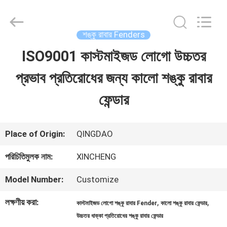
Qingdao
Xincheng
Rubber
Products
শঙ্কু রাবার Fenders
Co.,
Ltd..
ISO9001 কাস্টমাইজড লোগো উচ্চতর
বাড়ি
All
Rights
Reserved.
প্রভাব প্রতিরোধের জন্য কালো শঙ্কু রাবার
পণ্য
ফেন্ডার
VR
Place of Origin:
QINGDAO
প্রদর্শন
পরিচিতিমুলক নাম:
XINCHENG
Model Number:
Customize
আমাদের
লক্ষণীয় করা:
,
,
কাস্টমাইজড লোগো শঙ্কু রাবার Fender
কালো শঙ্কু রাবার ফেন্ডার
সম্পর্কে
উচ্চতর ধাক্কা প্রতিরোধের শঙ্কু রাবার ফেন্ডার