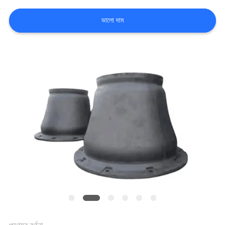
কারখানা
ভালো দাম
ভ্রমণ
মান
নিয়ন্ত্রণ
যোগাযোগ
করুন
খবর