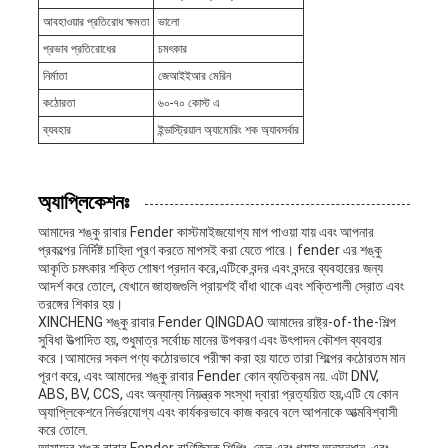
আবহাওয়ার প্রতিরোধ ক্ষমতা
ভালো
প্রভাব প্রতিরোধের
চমৎকার
নির্মাতা
জেআইইআর মেরিন
কঠোরতা
৬০-৭০ কোস্ট এ
ব্যবহার
ইন্ডাস্ট্রিয়াল অ্যামোরিং শক অ্যাবসর্বার
অ্যাপ্লিকেশনঃ
আমাদের শঙ্কু রাবার Fender কাস্টমাইজযোগ্য মাপ পাওয়া যায় এবং আপনার
প্রকল্পের নির্দিষ্ট চাহিদা পূরণ করতে মাপসই করা যেতে পারে। fender এর শঙ্কু
আকৃতি চমৎকার শক্তি শোষণ প্রদান করে,এটিকে বন্দর এবং বন্দরে ব্যবহারের জন্য
আদর্শ করে তোলে, যেখানে জাহাজগুলি প্রায়শই বাঁধা থাকে এবং শক্তিশালী স্রোত এবং
তরঙ্গের শিকার হয়।
XINCHENG শঙ্কু রাবার Fender QINGDAO আমাদের রাষ্ট্র-of-the-শিল্প
সুবিধা উত্পাদিত হয়, শুধুমাত্র সর্বোচ্চ মানের উপকরণ এবং উৎপাদন কৌশল ব্যবহার
করে।আমাদের সকল পণ্য কঠোরভাবে পরীক্ষা করা হয় যাতে তারা শিল্পের কঠোরতম মান
পূরণ করে, এবং আমাদের শঙ্কু রাবার Fender কোন ব্যতিক্রম নয়. এটা DNV,
ABS, BV, CCS, এবং অন্যান্য নিয়ন্ত্রক সংস্থা দ্বারা প্রত্যয়িত হয়,এটি যে কোন
অ্যাপ্লিকেশনে নির্ভরযোগ্য এবং কার্যকরভাবে কাজ করবে বলে আপনাকে আত্মবিশ্বাসী
করে তোলে.