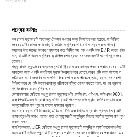
পণ্যের বর্ণনা
মামলা
সাইট
পণ্যের বর্ণনাঃ
ম্যাপ
কন রাবার ফ্যান্ডারটি অত্যন্ত টেকসই হওয়ার জন্য ডিজাইন করা হয়েছে, যা নিশ্চিত
করে যে এটি কোনও ক্ষতি ছাড়াই কঠোর সামুদ্রিক পরিবেশকে সহ্য করতে পারে।
ফ্যান্ডার উচ্চ মানের উপকরণ ব্যবহার করে নির্মিত হয় এবং একটি উচ্চ E / R আছে.এইচ
মান, যা এটি বিভিন্ন সামুদ্রিক অ্যাপ্লিকেশন ব্যবহারের জন্য একটি আদর্শ পছন্দ করে
PRIVACY
তোলে।
শঙ্কু রাবার ফ্যান্ডারের অন্যতম মূল বৈশিষ্ট্য হ'ল এর দুর্দান্ত প্রভাব প্রতিরোধের। এটি
POLICY
জাহাজের জন্য একটি অপরিহার্য সুরক্ষা উপাদান করে তোলে,কারণ এটি অন্য জাহাজ বা
কাঠামোর সাথে সংঘর্ষের ফলে ক্ষতি থেকে রক্ষা করতে পারেএছাড়াও, ফ্যান্ডারের নকশা
নিশ্চিত করে যে এটি উল্লেখযোগ্য পরিমাণে শক্তি শোষণ করতে পারে, যা এর প্রভাব
প্রতিরোধের আরও বৃদ্ধি করে।
জেআইইআর মেরিনের শঙ্কু রাবার ফ্যান্ডারগুলি এসজিএস, এবিএস, আইএসও9001,
এবং পিআইএএনসি দ্বারা অনুমোদিত। এই শংসাপত্রগুলি ফ্যান্ডারগুলির গুণমান এবং
আন্তর্জাতিক মান পূরণের তাদের দক্ষতার প্রমাণ।
কন রাবার ফ্যান্ডারটি ডিএনভি, এবিএস, বিভি এবং সিসিএস দ্বারাও প্রত্যয়িত। এই
শংসাপত্রগুলি আরও প্রমাণ করে যে ফ্যান্ডারটি সামুদ্রিক শিল্পের সর্বোচ্চ সুরক্ষা মান পূরণ
করতে সক্ষম।
সামগ্রিকভাবে, JIER মেরিনের শঙ্কু রাবার ফ্যান্ডারটি সামুদ্রিক অ্যাপ্লিকেশনগুলির
জন্য একটি দুর্দান্ত পছন্দ যা উচ্চ প্রভাব প্রতিরোধের এবং স্থায়িত্বের প্রয়োজন।এর