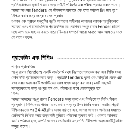
প্রতিস্থাপনের সুপারিশ করার জন্য সাইটে পরিদর্শন এবং পরীক্ষা প্রদান করতে পারে।
আমরা আপনার fenders এর জীবনকাল বাড়াতে এবং তারা সর্বশেষ শিল্প মান পূরণ
নিশ্চিত করার জন্য সংস্কার সেবা প্রদান.
গুণমান এবং গ্রাহক সন্তুষ্টির প্রতি আমাদের অঙ্গীকার আমাদের ব্যাপক প্রযুক্তিগত
সহায়তা এবং পরিষেবাগুলিতে প্রতিফলিত হয়।আপনার শঙ্কু রাবার Fender চাহিদা
সঙ্গে আপনাকে সাহায্য করতে পারেন কিভাবে সম্পর্কে আরো জানতে আজ আমাদের সাথে
যোগাযোগ করুন.
প্যাকেজিং এবং শিপিংঃ
পণ্যের প্যাকেজিংঃ
শঙ্কু রাবার fenders একটি কার্ডবোর্ড বাক্সে নিরাপদে প্যাকেজ করা হবে শিপিং সময়
কোন ক্ষতি প্রতিরোধ করার জন্য। প্রতিটি fenders ধুলো এবং আর্দ্রতা থেকে এটি
রক্ষা করার জন্য একটি প্লাস্টিকের ব্যাগ মধ্যে আবৃত করা হবে।বক্সটি সহজেই
সনাক্তকরণের জন্য পণ্যের নাম এবং পরিমাণের সাথে লেবেলযুক্ত হবে.
শিপিং:
আমরা আমাদের শঙ্কু রাবার Fenders জন্য দ্রুত এবং নির্ভরযোগ্য শিপিং বিকল্প
প্রস্তাব। শিপিং খরচ পরিমাণ এবং অর্ডার গন্তব্য উপর নির্ভর করবে।অর্ডার পেমেন্ট
নিশ্চিতকরণের পর 24-48 ঘন্টার মধ্যে পাঠানো হবে. আমরা আপনার অর্ডারের সময়মত
ডেলিভারি নিশ্চিত করার জন্য নামী কুরিয়ার পরিষেবা ব্যবহার করি। একবার আপনার
অর্ডার পাঠানো হলে, আপনি আপনার ডেলিভারি অগ্রগতি নিরীক্ষণের জন্য একটি ট্র্যাকিং
নম্বর পাবেন।