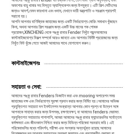
আমাদের শঙ্কু রাবার Fender বাণিজ্যিক শিপিং, তেল এবং গ্যাস অনুসন্ধান, এবং
অফশোর বায়ু খামার সহ বিস্তৃত অ্যাপ্লিকেশন জন্য উপযুক্ত। এটি শিল্প সেটিংসের
জন্যও আদর্শ,যেমন কারখানা এবং গুদাম, যেখানে ভারী যন্ত্রপাতি ও সরঞ্জাম প্রায়শই
সরানো হয়।
আপনি আপনার বাণিজ্যিক জাহাজের জন্য একটি নির্ভরযোগ্য মোরিং সমাধান খুঁজছেন
কিনা, অথবা আপনার শিল্প সরঞ্জাম জন্য একটি উচ্চ মানের শক শোষক
প্রয়োজন,XINCHENG থেকে শঙ্কু রাবার Fender নিখুঁত পছন্দআমাদের
কাস্টমাইজযোগ্য বিকল্প সম্পর্কে আরও জানতে এবং আপনার নির্দিষ্ট প্রয়োজনের জন্য
নিখুঁত ফিট খুঁজে পেতে আজই আমাদের সাথে যোগাযোগ করুন।
কাস্টমাইজেশনঃ
সহায়তা ও সেবা:
আমাদের শঙ্কু রাবার Fenders ডিজাইন করা এবং mooring অপারেশন সময়
জাহাজের দক্ষ এবং নির্ভরযোগ্য সুরক্ষা প্রদান করার জন্য নির্মিত হয়।আমাদের অভিজ্ঞ
প্রযুক্তিগত সহায়তা দল ইনস্টলেশন সংক্রান্ত আপনার কোন প্রশ্ন বা উদ্বেগ সঙ্গে
আপনাকে সাহায্য করার জন্য উপলব্ধ, রক্ষণাবেক্ষণ, বা আমাদের fenders মেরামত.
প্রযুক্তিগত সহায়তার পাশাপাশি, আমরা আমাদের শঙ্কু রাবার ফ্যান্ডারগুলির সর্বোত্তম
কর্মক্ষমতা এবং জীবনকাল নিশ্চিত করার জন্য বিভিন্ন পরিষেবা সরবরাহ করি। এই
পরিষেবাগুলির মধ্যে পরিদর্শন, পরীক্ষা এবং সংস্কার অন্তর্ভুক্ত রয়েছে.আমাদের
বিশেষজ্ঞদের দল আপনার ফ্যান্ডারের অবস্থা মূল্যায়ন এবং প্রয়োজনীয় মেরামত বা