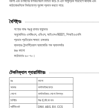
নকশা এবং গুণমানের উপকরণগুলি নিশ্চিত করে যে এটি সামুদ্রিক পরিবেশে জাহাজ এবং
কাঠামোগুলিকে নির্ভরযোগ্য সুরক্ষা প্রদান করতে পারে.
বৈশিষ্ট্যঃ
পণ্যের নামঃ শঙ্কু রাবার ফ্যান্ডার
অনুমোদিতঃ এসজিএস, এবিএস, আইএসও9001, পিআইএএনসি
প্রভাব প্রতিরোধ ক্ষমতা: চমৎকার
ব্যবহারঃ ইন্ডাস্ট্রিয়াল অ্যামোরিং শক অ্যাবসর্বার
রঙঃ কালো
কঠোরতাঃ ৬০-৭০।
টেকনিক্যাল প্যারামিটারঃ
রঙ
কালো
আকার
কাস্টমাইজযোগ্য
লোগো
কাস্টমাইজড লোগো উপলব্ধ
বৈশিষ্ট্য
উচ্চ E/R.H মান
সার্টিফিকেট
DNV, ABS, BV, CCS