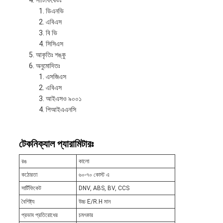
সার্টিফিকেটঃ
ডিএনভি
এবিএস
বি ভি
সিসিএস
আকৃতিঃ শঙ্কু
অনুমোদিতঃ
এসজিএস
এবিএস
আইএসও ৯০০১
পিআইএএনসি
টেকনিক্যাল প্যারামিটারঃ
রঙ
কালো
কঠোরতা
৬০-৭০ কোস্ট এ
সার্টিফিকেট
DNV, ABS, BV, CCS
বৈশিষ্ট্য
উচ্চ E/R.H মান
প্রভাব প্রতিরোধের
চমৎকার