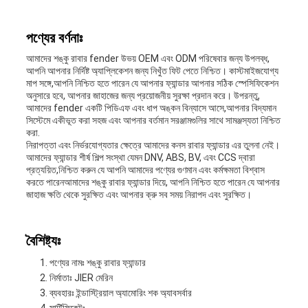
মামলা
পণ্যের বর্ণনাঃ
সাইট
আমাদের শঙ্কু রাবার fender উভয় OEM এবং ODM পরিষেবার জন্য উপলব্ধ,
আপনি আপনার নির্দিষ্ট অ্যাপ্লিকেশন জন্য নিখুঁত ফিট পেতে নিশ্চিত। কাস্টমাইজযোগ্য
ম্যাপ
মাপ সঙ্গে,আপনি নিশ্চিত হতে পারেন যে আপনার ফ্যান্ডার আপনার সঠিক স্পেসিফিকেশন
অনুসারে হবে, আপনার জাহাজের জন্য প্রয়োজনীয় সুরক্ষা প্রদান করে। উপরন্তু,
আমাদের fender একটি পিডিএফ এবং ধাপ অঙ্কন বিন্যাসে আসে,আপনার বিদ্যমান
সিস্টেমে একীভূত করা সহজ এবং আপনার বর্তমান সরঞ্জামগুলির সাথে সামঞ্জস্যতা নিশ্চিত
PRIVACY
করা.
নিরাপত্তা এবং নির্ভরযোগ্যতার ক্ষেত্রে আমাদের কনস রাবার ফ্যান্ডার এর তুলনা নেই।
আমাদের ফ্যান্ডার শীর্ষ শিল্প সংস্থা যেমন DNV, ABS, BV, এবং CCS দ্বারা
POLICY
প্রত্যয়িত,নিশ্চিত করুন যে আপনি আমাদের পণ্যের গুণমান এবং কর্মক্ষমতা বিশ্বাস
করতে পারেনআমাদের শঙ্কু রাবার ফ্যান্ডার দিয়ে, আপনি নিশ্চিত হতে পারেন যে আপনার
জাহাজ ক্ষতি থেকে সুরক্ষিত এবং আপনার ক্রু সব সময় নিরাপদ এবং সুরক্ষিত।
বৈশিষ্ট্যঃ
পণ্যের নামঃ শঙ্কু রাবার ফ্যান্ডার
নির্মাতাঃ JIER মেরিন
ব্যবহারঃ ইন্ডাস্ট্রিয়াল অ্যামোরিং শক অ্যাবসর্বার