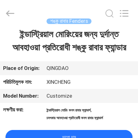
Qingdao
Xincheng
Rubber
Products
শঙ্কু রাবার Fenders
Co.,
Ltd..
ইন্ডাস্ট্রিয়াল মোরিংয়ের জন্য দুর্দান্ত
বাড়ি
All
Rights
Reserved.
আবহাওয়া প্রতিরোধী শঙ্কু রাবার ফ্যান্ডার
পণ্য
Place of Origin:
QINGDAO
VR
পরিচিতিমুলক নাম:
XINCHENG
প্রদর্শন
Model Number:
Customize
লক্ষণীয় করা:
,
ইন্ডাস্ট্রিয়াল মোরিং কনস রাবার ফ্যান্ডার্স
আমাদের
চমৎকার আবহাওয়া প্রতিরোধী কনস রাবার ফ্যান্ডার্স
সম্পর্কে
ভালো দাম