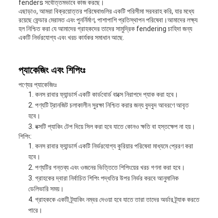
fenders সর্বোত্তমভাবে কাজ করছে।
এছাড়াও, আমরা বিক্রয়োত্তর পরিষেবাগুলির একটি পরিসীমা সরবরাহ করি, যার মধ্যে
রয়েছে ফেন্ডার মেরামত এবং পুনর্নির্মাণ, পাশাপাশি প্রতিস্থাপন পরিষেবা।আমাদের লক্ষ্য
হল নিশ্চিত করা যে আমাদের গ্রাহকদের তাদের সামুদ্রিক fendering চাহিদা জন্য
একটি নির্ভরযোগ্য এবং খরচ কার্যকর সমাধান আছে.
প্যাকেজিং এবং শিপিংঃ
পণ্যের প্যাকেজিংঃ
কনস রাবার ফ্যান্ডার্স একটি কার্ডবোর্ড বাক্সে নিরাপদে প্যাক করা হবে।
পণ্যটি ট্রানজিট চলাকালীন সুরক্ষা নিশ্চিত করার জন্য বুদবুদ আবরণে আবৃত
হবে।
বক্সটি প্যাকিং টেপ দিয়ে সিল করা হবে যাতে কোনও ক্ষতি বা হস্তক্ষেপ না হয়।
শিপিং:
কনস রাবার ফ্যান্ডার্স একটি নির্ভরযোগ্য কুরিয়ার পরিষেবা মাধ্যমে প্রেরণ করা
হবে।
পণ্যটির গন্তব্য এবং ওজনের ভিত্তিতে শিপিংয়ের খরচ গণনা করা হবে।
গ্রাহকের দ্বারা নির্বাচিত শিপিং পদ্ধতির উপর নির্ভর করবে আনুমানিক
ডেলিভারি সময়।
গ্রাহককে একটি ট্র্যাকিং নম্বর দেওয়া হবে যাতে তারা তাদের অর্ডার ট্র্যাক করতে
পারে।