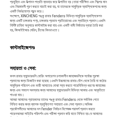
প্রযুক্তি এবং উত্পাদন পদ্ধতি ব্যবহার করে উত্পাদিত হয়।তারা পরীক্ষিত এবং শিল্পের মান
এবং নিয়মাবলী পূরণ করতে যাচাই করা হয়, যা তাদেরকে সামুদ্রিক অ্যাপ্লিকেশনের জন্য
একটি নির্ভরযোগ্য পছন্দ করে।
সংক্ষেপে, XINCHENG শঙ্কু রাবার fenders বিভিন্ন সামুদ্রিক অ্যাপ্লিকেশন
জন্য একটি চমৎকার পণ্য, চমৎকার প্রভাব প্রতিরোধের এবং স্থায়িত্ব প্রদান।এগুলি
নির্দিষ্ট চাহিদা অনুসারে কাস্টমাইজ করা যায় এবং একটি নামী নির্মাতার দ্বারা তৈরি করা
হয়, জিআইইআর মেরিন, চীনের কিংডাওতে।
কাস্টমাইজেশনঃ
সহায়তা ও সেবা:
কনস রাবার ফ্যান্ডারগুলি বোরিং অপারেশন চলাকালীন জাহাজগুলিকে সর্বোচ্চ সুরক্ষা
প্রদানের জন্য ডিজাইন করা হয়েছে।এগুলি উচ্চমানের রাবার যৌগ থেকে তৈরি যা কঠোর
সামুদ্রিক পরিবেশ এবং ভারী আঘাতের বোঝা সহ্য করতে পারেবিভিন্ন ধরণের জাহাজের
জন্য এবং সমতল অবস্থার জন্য আমাদের ফ্যান্ডারগুলি বিভিন্ন আকার এবং আকৃতিতে
পাওয়া যায়।
আমরা আমাদের গ্রাহকদের তাদের শঙ্কু রাবার Fenders থেকে সর্বাধিক পেতে
নিশ্চিত করার জন্য ব্যাপক প্রযুক্তিগত সহায়তা এবং সেবা প্রদান।অভিজ্ঞ
প্রকৌশলীদের আমাদের দল fender নির্বাচন বিশেষজ্ঞ পরামর্শ প্রদান করতে
পারেনআমরা সাইটের পরিদর্শন এবং পরীক্ষা প্রদান করি যাতে নিশ্চিত হয় যে আমাদের