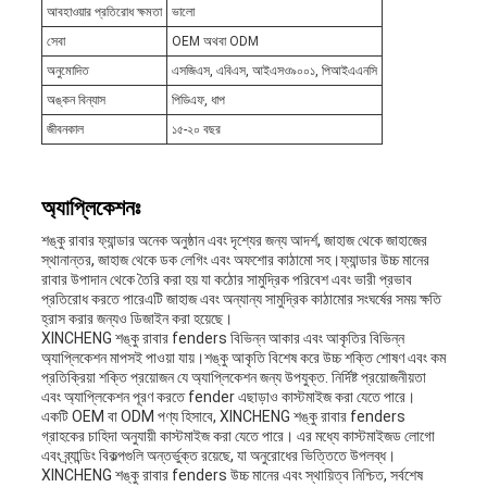
আবহাওয়ার প্রতিরোধ ক্ষমতা
ভালো
সেবা
OEM অথবা ODM
অনুমোদিত
এসজিএস, এবিএস, আইএসও৯০০১, পিআইএএনসি
অঙ্কন বিন্যাস
পিডিএফ, ধাপ
জীবনকাল
১৫-২০ বছর
অ্যাপ্লিকেশনঃ
শঙ্কু রাবার ফ্যান্ডার অনেক অনুষ্ঠান এবং দৃশ্যের জন্য আদর্শ, জাহাজ থেকে জাহাজের
স্থানান্তর, জাহাজ থেকে ডক লেগিং এবং অফশোর কাঠামো সহ।ফ্যান্ডার উচ্চ মানের
রাবার উপাদান থেকে তৈরি করা হয় যা কঠোর সামুদ্রিক পরিবেশ এবং ভারী প্রভাব
প্রতিরোধ করতে পারেএটি জাহাজ এবং অন্যান্য সামুদ্রিক কাঠামোর সংঘর্ষের সময় ক্ষতি
হ্রাস করার জন্যও ডিজাইন করা হয়েছে।
XINCHENG শঙ্কু রাবার fenders বিভিন্ন আকার এবং আকৃতির বিভিন্ন
অ্যাপ্লিকেশন মাপসই পাওয়া যায়।শঙ্কু আকৃতি বিশেষ করে উচ্চ শক্তি শোষণ এবং কম
প্রতিক্রিয়া শক্তি প্রয়োজন যে অ্যাপ্লিকেশন জন্য উপযুক্ত. নির্দিষ্ট প্রয়োজনীয়তা
এবং অ্যাপ্লিকেশন পূরণ করতে fender এছাড়াও কাস্টমাইজ করা যেতে পারে।
একটি OEM বা ODM পণ্য হিসাবে, XINCHENG শঙ্কু রাবার fenders
গ্রাহকের চাহিদা অনুযায়ী কাস্টমাইজ করা যেতে পারে। এর মধ্যে কাস্টমাইজড লোগো
এবং ব্র্যান্ডিং বিকল্পগুলি অন্তর্ভুক্ত রয়েছে, যা অনুরোধের ভিত্তিতে উপলব্ধ।
XINCHENG শঙ্কু রাবার fenders উচ্চ মানের এবং স্থায়িত্ব নিশ্চিত, সর্বশেষ