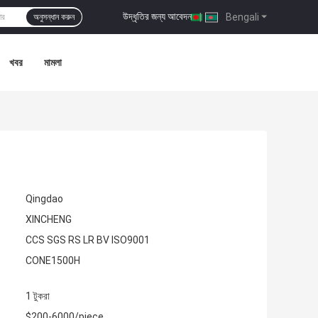
উদ্ধৃতির জন্য আবেদন
|
Bengali
অনুসন্ধান করুন
খবর
মামলা
Qingdao
XINCHENG
CCS SGS RS LR BV ISO9001
CONE1500H
1 টুকরা
$200-6000/piece