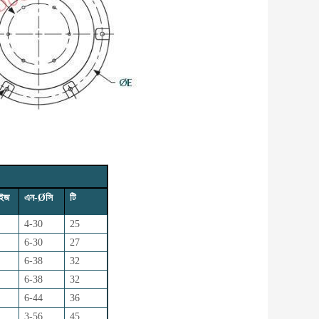
াইজ
এন-Øসি
টি
4-30
25
6-30
27
6-38
32
6-38
32
6-44
36
3-56
45