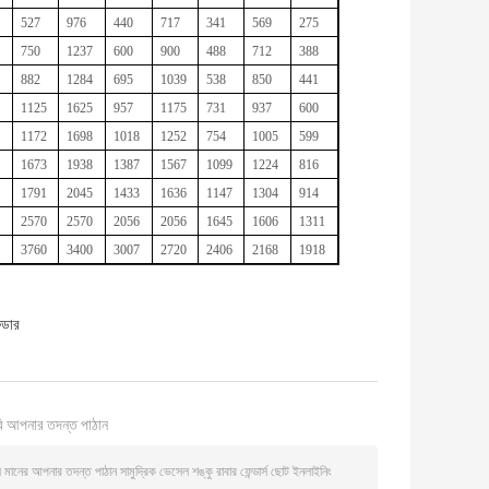
527
976
440
717
341
569
275
750
1237
600
900
488
712
388
882
1284
695
1039
538
850
441
1125
1625
957
1175
731
937
600
1172
1698
1018
1252
754
1005
599
1673
1938
1387
1567
1099
1224
816
1791
2045
1433
1636
1147
1304
914
2570
2570
2056
2056
1645
1606
1311
3760
3400
3007
2720
2406
2168
1918
্ডার
ি আপনার তদন্ত পাঠান