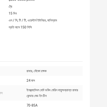
ট্রে
15 দিন
এল / সি, টি / টি, ওয়েস্টার্ন ইউনিয়ন, মানিগ্রাম
প্রতি মাসে 150 পিসি
রাবার, নৌকো রক্ষক
24 মাস
ইনফ্ল্যাটেবল বোট ডকিং মেরিন বায়ুসংক্রান্ত রাবার
াম:
ফেন্ডার মেড ইন চীন
70-85A