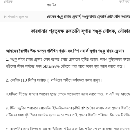
মোড়ক:
কঠোরতা
প্যাকিং
বিশেষভাবে তুলে ধরা:
ভেসেল শঙ্কু রাবার ফেন্ডার্স
,
শঙ্কু রাবার ফেন্ডার্স ছোট ঝোঁক সংকো
কারখানার প্রত্যক্ষ রফতানি সুপার শঙ্কু শোধক, নৌকার
আমাদের বৈশিষ্ট্য 
উচ্চ ঘনত্ব পলিথিন প্যাড সহ শিপ ওয়ার্ফ সুপার শঙ্কু রাবার ফেন্ডার 
1. শঙ্কু টাইপ রাবার ফেন্ডার কোষ প্রকার রাবার ফেন্ডারের তৃতীয় প্রজন্ম, আরও যুক্তিসঙ্গত কা
পরিষেবা জীবন অর্জনের জন্য obtain২% পৌঁছতে পারে যাতে ডকের ব্যয় হ্রাস করতে পারে।
2. কৌণিক (10 ডিগ্রি সর্বোচ্চ।) বার্থিংয়ের অধীনে কর্মক্ষমতা বজায় রাখুন।
৩.সজ্জিত স্টিলের সামনের প্যানেল হুলের চাপকে অনেকাংশে হ্রাস করতে পারে, যা এটি বড় জাহাজে
৪. স্টিল ফ্রন্টাল প্যানেলে বোলেটেড ইউএইচএমডাব্লু-পিই shipাল জাহাজ এবং ফেন্ডার সিস্টেম
বার্টিংয়ের সময় সৃষ্ট শিয়ার ফোর্সকে হ্রাস করতে পারে তাই ফেন্ডার সিস্টেম পরিষেবা জীবনকে দীর্ঘায
৫. বন্দরগুলির জন্য বিশেষ যা কম প্রতিক্রিয়া শক্তি এবং উচ্চ শক্তি শোষণ বা সুপার সেল সেলেনার