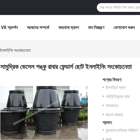
VR প্রদর্শন
আমাদের সম্পর্কে
কারখানা ভ্রমণ
মান নিয়ন্ত্রণ
যোগাযোগ করুন
োট ইনলাইনিং সংকোচনেতা
সামুদ্রিক ভেসেল শঙ্কু রাবার ফেন্ডার্স ছোট ইনলাইনিং সংকোচনেতা
পণ্যের বিবরণ:
উৎপত্তি স্থল:
পরিচিতিমুলক নাম:
সাক্ষ্যদান:
মডেল নম্বার:
প্রদান:
ন্যূনতম চাহিদার পরিমাণ:
মূল্য: