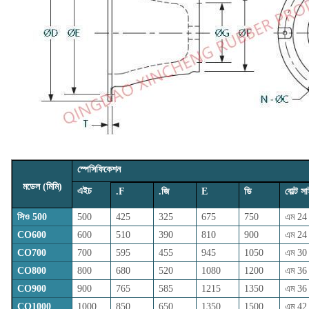
স্পেসিফিকেশন
মডেল (মিমি)
এইচ
.F
.জি
E
ডি
বোল্ট স
সিও 500
500
425
325
675
750
এম 24
CO600
600
510
390
810
900
এম 24
CO700
700
595
455
945
1050
এম 30
CO800
800
680
520
1080
1200
এম 36
CO900
900
765
585
1215
1350
এম 36
CO1000
1000
850
650
1350
1500
এম 42