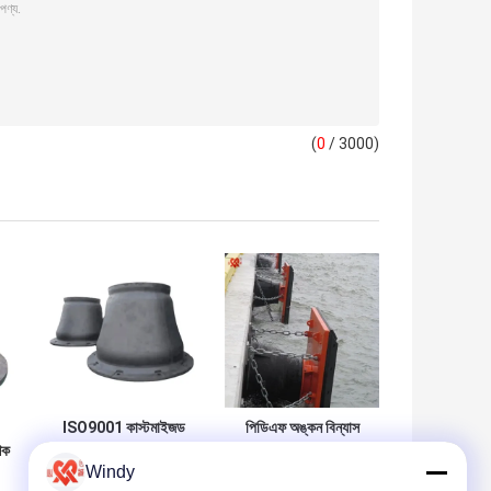
(
0
/ 3000)
ISO9001 কাস্টমাইজড
পিডিএফ অঙ্কন বিন্যাস
 শক
লোগো উচ্চতর প্রভাব
শঙ্কু রাবার ফেন্ডার সুবিধার
Windy
েপ
প্রতিরোধের জন্য কালো
জন্য দুর্দান্ত প্রভাব