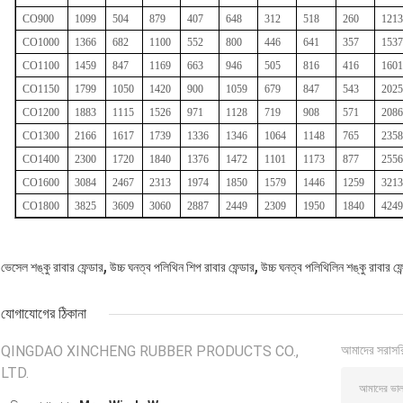
CO900
1099
504
879
407
648
312
518
260
1213
CO1000
1366
682
1100
552
800
446
641
357
1537
CO1100
1459
847
1169
663
946
505
816
416
1601
CO1150
1799
1050
1420
900
1059
679
847
543
2025
CO1200
1883
1115
1526
971
1128
719
908
571
2086
CO1300
2166
1617
1739
1336
1346
1064
1148
765
2358
CO1400
2300
1720
1840
1376
1472
1101
1173
877
2556
CO1600
3084
2467
2313
1974
1850
1579
1446
1259
3213
CO1800
3825
3609
3060
2887
2449
2309
1950
1840
4249
,
,
ভেসেল শঙ্কু রাবার ফেন্ডার
উচ্চ ঘনত্ব পলিথিন শিপ রাবার ফেন্ডার
উচ্চ ঘনত্ব পলিথিলিন শঙ্কু রাবার ফেন
যোগাযোগের ঠিকানা
QINGDAO XINCHENG RUBBER PRODUCTS CO.,
আমাদের সরাসর
LTD.