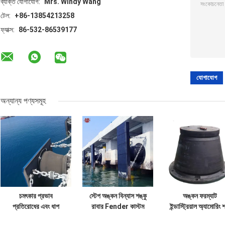
ব্যক্তি যোগাযোগ:
Mrs. Windy Wang
টেল:
+86-13854213258
ফ্যাক্স:
86-532-86539177
অন্যান্য পণ্যসমূহ
চমৎকার প্রভাব
স্টেপ অঙ্কন বিন্যাস শঙ্কু
অঙ্কন ফরম্যাট
প্রতিরোধের এবং ধাপ
রাবার Fender কাস্টম
ইন্ডাস্ট্রিয়াল অ্যামোরিং
অঙ্কন বিন্যাস সঙ্গে
ডিজাইন আবহাওয়া
অ্যাবসরবার্সের জন্য স্ট