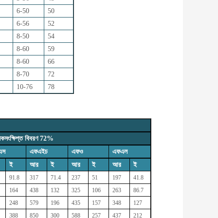
6-50
50
6-56
52
8-50
54
8-60
59
8-60
66
8-70
72
10-76
78
াধিকসংক্ষিপ্ত বিবরণ 72%
এস
এফএইচ
এফও
এফএল
ই
আর
ই
আর
ই
আর
ই
91.8
317
71.4
237
51
197
41.8
164
438
132
325
106
263
86.7
248
579
196
435
157
348
127
388
850
300
588
257
437
212