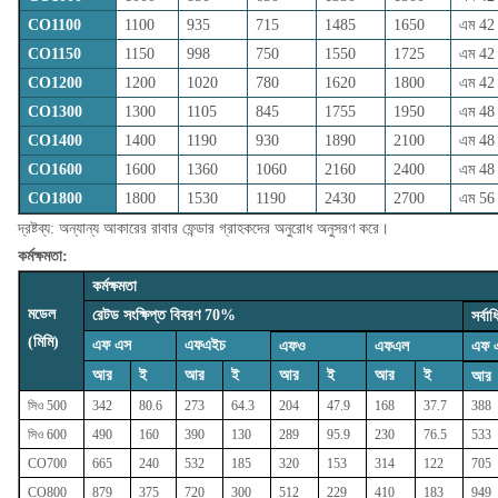
CO1100
1100
935
715
1485
1650
এম 42
CO1150
1150
998
750
1550
1725
এম 42
CO1200
1200
1020
780
1620
1800
এম 42
CO1300
1300
1105
845
1755
1950
এম 48
CO1400
1400
1190
930
1890
2100
এম 48
CO1600
1600
1360
1060
2160
2400
এম 48
CO1800
1800
1530
1190
2430
2700
এম 56
দ্রষ্টব্য: অন্যান্য আকারের রাবার ফেন্ডার গ্রাহকদের অনুরোধ অনুসরণ করে।
কর্মক্ষমতা:
কর্মক্ষমতা
মডেল
রেটড সংক্ষিপ্ত বিবরণ 70%
সর্ব
(মিমি)
এফ এস
এফএইচ
এফও
এফএল
এফ 
আর
ই
আর
ই
আর
ই
আর
ই
আর
সিও 500
342
80.6
273
64.3
204
47.9
168
37.7
388
সিও 600
490
160
390
130
289
95.9
230
76.5
533
CO700
665
240
532
185
320
153
314
122
705
CO800
879
375
720
300
512
229
410
183
949