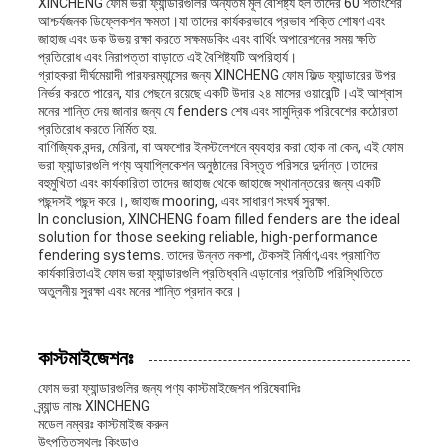
XINCHENG ফোম ভরা ফ্যান্ডারগুলির অন্যতম মূল বৈশিষ্ট্য হল তাদের 60 শতাংশের
আশ্চর্যজনক ডিফ্লেকশন ক্ষমতা।যা তাদের কার্যকরভাবে প্রভাব শক্তি শোষণ এবং
জাহাজ এবং ডক উভয় রক্ষা করতে সক্ষমডকিং এবং বার্থিং অপারেশনের সময় ক্ষতি
প্রতিরোধ এবং নিরাপত্তা বাড়াতে এই বৈশিষ্ট্যটি অপরিহার্য।
গ্রাহকরা দীর্ঘমেয়াদী পারফরম্যান্সের জন্য XINCHENG ফোম ফিল্ড ফ্যান্ডারের উপর
নির্ভর করতে পারেন, যার পেছনে রয়েছে একটি উদার ২৪ মাসের ওয়ারেন্টি।এই আশ্বাস
মনের শান্তি দেয় জানার জন্য যে fenders শেষ এবং সামুদ্রিক পরিবেশের কঠোরতা
প্রতিরোধ করতে নির্মিত হয়.
বাণিজ্যিক বন্দর, মেরিনা, বা অফশোর ইনস্টলেশনে ব্যবহার করা হোক না কেন, এই ফোম
ভরা ফ্যান্ডারগুলি পণ্য অ্যাপ্লিকেশন অনুষ্ঠানের বিস্তৃত পরিসরে দুর্দান্ত।তাদের
বহুমুখিতা এবং কার্যকারিতা তাদের জাহাজ থেকে জাহাজে স্থানান্তরের জন্য একটি
পছন্দসই পছন্দ করে।, জাহাজ mooring, এবং সাধারণ সংঘর্ষ সুরক্ষা.
In conclusion, XINCHENG foam filled fenders are the ideal
solution for those seeking reliable, high-performance
fendering systems. তাদের উন্নত নকশা, টেকসই নির্মাণ,এবং প্রমাণিত
কার্যকারিতাএই ফোম ভরা ফ্যান্ডারগুলি প্রতিধ্বনি এড়ানোর প্রতিটি পরিস্থিতিতে
অতুলনীয় সুরক্ষা এবং মনের শান্তি প্রদান করে।
কাস্টমাইজেশনঃ
ফোম ভরা ফ্যান্ডারগুলির জন্য পণ্য কাস্টমাইজেশন পরিষেবাদিঃ
ব্র্যান্ড নামঃ XINCHENG
মডেল নম্বরঃ কাস্টমাইজ করুন
উৎপত্তিস্থলঃ কিংডাও