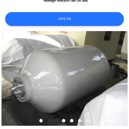
পারফরম্যান্স পলিউরেথেন ফোম এবং রাবার
কারখানা
ভালো দাম
ভ্রমণ
মান
নিয়ন্ত্রণ
যোগাযোগ
করুন
খবর