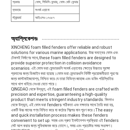
প্রকার
ফোম, পিভিসি ফেন্ডার, ফোম বোট ফেন্ডার
ব্যবহার
সংঘর্ষ এড়ানো
স্ট্যান্ডার্ড
আইএসও ১৭৩৫৭
অ্যাপ্লিকেশনঃ
XINCHENG foam filled fenders offer reliable and robust
solutions for various marine applications. উচ্চ ঘনত্বের ফোম এবং
টেকসই নির্মাণের সাথে,these foam filled fenders are designed to
provide superior protection in collision avoidance
scenarios. এই ফোম ভরা ফেন্ডারগুলি সংঘর্ষ এড়ানোর ক্ষেত্রে উচ্চতর সুরক্ষা
প্রদানের জন্য ডিজাইন করা হয়েছে।ফোম ভরা ফেন্ডারগুলি নির্দিষ্ট প্রয়োজনীয়তা পূরণের
জন্য কাস্টমাইজযোগ্য, নিশ্চিত করে যে তারা বিভিন্ন জাহাজ এবং ডকিং পরিস্থিতির
সাথে খাপ খাইয়ে নেওয়া যেতে পারে।
QINGDAO থেকে উদ্ভূত, এই foam filled fenders are crafted with
precision and expertise, guaranteeing a high-quality
product that meets stringent industry standards. কিংদাও
থেকে উদ্ভূত, এই ফোম ভরা fenders সঠিকতা এবং দক্ষতার সাথে তৈরি করা হয়,
একটি উচ্চ মানের পণ্য নিশ্চিত করে যা কঠোর শিল্পের মান পূরণ করে।The easy
and quick installation process makes these fenders
convenient to set up. সহজ এবং দ্রুত ইনস্টলেশন প্রক্রিয়া এই fenders
সেট আপ করার জন্য সুবিধাজনক করে তোলে।, সময় এবং প্রচেষ্টার সময় সংরক্ষণ।