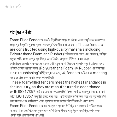
মামলা
পণ্যের বর্ণনা
সাইট
ম্যাপ
পণ্যের বর্ণনাঃ
Foam Filled Fenders একটি প্রিমিয়াম পণ্য যা নৌকা এবং সামুদ্রিক কাঠামোর
জন্য ব্যতিক্রমী সুরক্ষা প্রদানের জন্য ডিজাইন করা হয়েছে। These fenders
are constructed using high-quality materials,including
PRIVACY
Polyurethane Foam and Rubber (পলিউরেথান ফোম এবং রাবার), চাহিদা
সমুদ্র পরিবেশের মধ্যে স্থায়িত্ব এবং নির্ভরযোগ্যতা নিশ্চিত করার জন্য।
POLICY
ফোম ফিল্ড ফেন্ডার এক ধরনের ফোম বোট ফেন্ডার যা উচ্চতর প্রভাব প্রতিরোধের এবং
শক্তি শোষণ প্রদান করে।Polyurethane Foam এবং Rubber এর সমন্বয়
চমৎকার cushioning বৈশিষ্ট্য প্রদান করে, এই fenders ডকিং এবং mooring
সময় জাহাজ রক্ষা করার জন্য আদর্শ তৈরি.
These foam-filled fenders meet the highest standards in
the industry, as they are manufactured in accordance
with ISO 17357. এই ফোম ভরা ফেন্ডারগুলি শিল্পের সর্বোচ্চ মান পূরণ করে, কারণ
তারা ISO 17357 অনুযায়ী তৈরি করা হয়।এই স্ট্যান্ডার্ড নিশ্চিত করে যে ফ্যান্ডারগুলি
উচ্চ মানের এবং কর্মক্ষমতা এবং সুরক্ষার জন্য কঠোর নির্দেশিকাগুলি মেনে চলে.
Foam Filled Fenders এর অন্যতম প্রধান বৈশিষ্ট্য হল তাদের ইনস্টলেশনের
সহজতা।তাদের বিনোদনমূলক এবং বাণিজ্যিক উভয় সামুদ্রিক অ্যাপ্লিকেশন জন্য
একটি সুবিধাজনক সমাধান তৈরি.