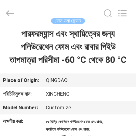
Qingdao
Xincheng
Rubber
Products
ফোম ভরা ফেন্ডার
Co.,
Ltd..
পারফরম্যান্স এবং স্থায়িত্বের জন্য
বাড়ি
All
Rights
Reserved.
পলিউরেথেন ফোম এবং রাবার পিইউ
পণ্য
তাপমাত্রা পরিসীমা -60 °C থেকে 80 °C
VR
Place of Origin:
QINGDAO
প্রদর্শন
পরিচিতিমুলক নাম:
XINCHENG
Model Number:
Customize
আমাদের
লক্ষণীয় করা:
,
৮০ ডিগ্রি সেলসিয়াস পলিউরেথেন ফোম এবং রাবার
সম্পর্কে
,
স্থায়িত্ব পলিউরেথেন ফোম এবং রাবার