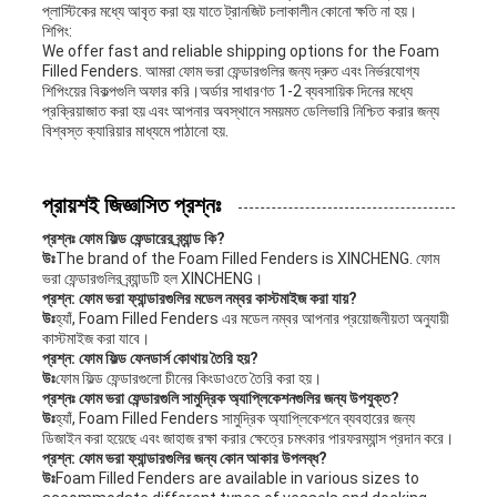
প্লাস্টিকের মধ্যে আবৃত করা হয় যাতে ট্রানজিট চলাকালীন কোনো ক্ষতি না হয়।
শিপিং:
We offer fast and reliable shipping options for the Foam
Filled Fenders. আমরা ফোম ভরা ফেন্ডারগুলির জন্য দ্রুত এবং নির্ভরযোগ্য
শিপিংয়ের বিকল্পগুলি অফার করি।অর্ডার সাধারণত 1-2 ব্যবসায়িক দিনের মধ্যে
প্রক্রিয়াজাত করা হয় এবং আপনার অবস্থানে সময়মত ডেলিভারি নিশ্চিত করার জন্য
বিশ্বস্ত ক্যারিয়ার মাধ্যমে পাঠানো হয়.
প্রায়শই জিজ্ঞাসিত প্রশ্নঃ
প্রশ্নঃ ফোম ফিল্ড ফেন্ডারের ব্র্যান্ড কি?
উঃ
The brand of the Foam Filled Fenders is XINCHENG. ফোম
ভরা ফেন্ডারগুলির ব্র্যান্ডটি হল XINCHENG।
প্রশ্ন: ফোম ভরা ফ্যান্ডারগুলির মডেল নম্বর কাস্টমাইজ করা যায়?
উঃ
হ্যাঁ, Foam Filled Fenders এর মডেল নম্বর আপনার প্রয়োজনীয়তা অনুযায়ী
কাস্টমাইজ করা যাবে।
প্রশ্ন: ফোম ফিল্ড ফেনডার্স কোথায় তৈরি হয়?
উঃ
ফোম ফিল্ড ফেন্ডারগুলো চীনের কিংডাওতে তৈরি করা হয়।
প্রশ্নঃ ফোম ভরা ফেন্ডারগুলি সামুদ্রিক অ্যাপ্লিকেশনগুলির জন্য উপযুক্ত?
উঃ
হ্যাঁ, Foam Filled Fenders সামুদ্রিক অ্যাপ্লিকেশনে ব্যবহারের জন্য
ডিজাইন করা হয়েছে এবং জাহাজ রক্ষা করার ক্ষেত্রে চমৎকার পারফরম্যান্স প্রদান করে।
প্রশ্ন: ফোম ভরা ফ্যান্ডারগুলির জন্য কোন আকার উপলব্ধ?
উঃ
Foam Filled Fenders are available in various sizes to