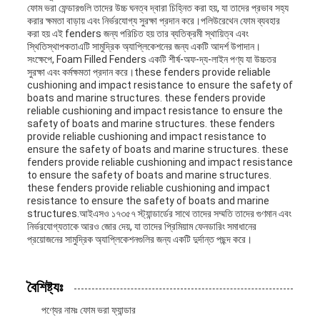
ফোম ভরা ফেন্ডারগুলি তাদের উচ্চ ঘনত্ব দ্বারা চিহ্নিত করা হয়, যা তাদের প্রভাব সহ্য
করার ক্ষমতা বাড়ায় এবং নির্ভরযোগ্য সুরক্ষা প্রদান করে।পলিউরেথেন ফোম ব্যবহার
করা হয় এই fenders জন্য পরিচিত হয় তার ব্যতিক্রমী স্থায়িত্ব এবং
স্থিতিস্থাপকতাএটি সামুদ্রিক অ্যাপ্লিকেশনের জন্য একটি আদর্শ উপাদান।
সংক্ষেপে, Foam Filled Fenders একটি শীর্ষ-অফ-দ্য-লাইন পণ্য যা উচ্চতর
সুরক্ষা এবং কর্মক্ষমতা প্রদান করে।these fenders provide reliable
cushioning and impact resistance to ensure the safety of
boats and marine structures. these fenders provide
reliable cushioning and impact resistance to ensure the
safety of boats and marine structures. these fenders
provide reliable cushioning and impact resistance to
ensure the safety of boats and marine structures. these
fenders provide reliable cushioning and impact resistance
to ensure the safety of boats and marine structures.
these fenders provide reliable cushioning and impact
resistance to ensure the safety of boats and marine
structures.আইএসও ১৭৩৫৭ স্ট্যান্ডার্ডের সাথে তাদের সম্মতি তাদের গুণমান এবং
নির্ভরযোগ্যতাকে আরও জোর দেয়, যা তাদের প্রিমিয়াম ফেনডারিং সমাধানের
প্রয়োজনের সামুদ্রিক অ্যাপ্লিকেশনগুলির জন্য একটি দুর্দান্ত পছন্দ করে।
বৈশিষ্ট্যঃ
পণ্যের নামঃ ফোম ভরা ফ্যান্ডার