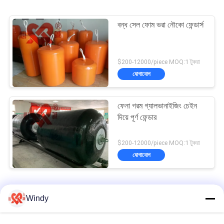
বন্ধ সেল ফোম ভরা নৌকো ফেন্ডার্স
$200-12000/piece MOQ:1 টুকরা
যোগাযোগ
ফেনা গরম গ্যালভানাইজিং চেইন
দিয়ে পূর্ণ ফেন্ডার
$200-12000/piece MOQ:1 টুকরা
যোগাযোগ
ফোম ভরা ফেন্ডার
Windy
প্রাকৃতিক রাবার ফোম ভরা নৌকা ভাড়াগুলি হালকা ওজনহীন 24 মাসের ওয়্যারেন্টি