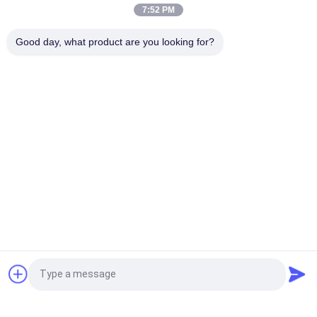
7:52 PM
আইএসও শংসাপত্রযুক্ত ফেনা পূর্ণ ফেন্ডার শক্তি অযৌক্তিক উচ্চ পারফরম্যান্স শোষণ করে
Good day, what product are you looking for?
বার্জ নৌকাগুলির জন্য ২.০ মিটার ব্যাসের পলিথিন ফেনা পূর্ণ ফেন্ডারগুলি 3.5 মি দৈর্ঘ্য
সব
বায়ুসংক্রান্ত সামুদ্রিক 
ভাসমান বায়ুসংক্রান্ত ফেন্ডার
Fenders
যোকোহামা বায়ুসংক্রান্ত 
সামুদ্রিক রাবার এয়ারব্যাগ
ফেন্ডার্স
জাহাজটি এয়ার ব্যাগ চালু 
মেরিন স্যালভেজ এয়ার ব্যাগস
করছে
ফোম ভরা ফেন্ডার
ডি রাবার ফেন্ডার্স
উদ্ধৃতির জন্য আবেদন