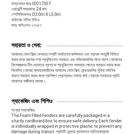
বাস্তবায়ন মানঃ ISO17357
ওয়ারেন্টি সময়কালঃ 24 মাস
স্পেসিফিকেশনঃ D3.0m X L5.0m
কাঠামোঃ সলিড ইভিএ
মানঃ আইএসও ১৭৩৫৭
সহায়তা ও সেবা:
আমাদের ফোম ফিল্ড ফেনডার পণ্যটি সর্বোত্তম কর্মক্ষমতা এবং গ্রাহক সন্তুষ্টি নিশ্চিত
করার জন্য ব্যাপক পণ্য প্রযুক্তিগত সহায়তা এবং পরিষেবাগুলির সাথে আসে।আমাদের
বিশেষজ্ঞদের টিম যেকোনো প্রশ্ন বা প্রযুক্তিগত সমস্যার ক্ষেত্রে সহায়তা করার জন্য
নিবেদিত।আমরা ব্যবহারকারীদের আমাদের ফোম ফিল্ড ফেন্ডারগুলির সুবিধা সর্বাধিক
করতে সহায়তা করার জন্য প্রশিক্ষণ প্রোগ্রামও অফার করি।গ্রাহক সহায়তার প্রতি
আমাদের অঙ্গীকার অদম্য।.
প্যাকেজিং এবং শিপিংঃ
পণ্যের প্যাকেজিংঃ
The Foam Filled Fenders are carefully packaged in a
sturdy cardboard box to ensure safe delivery. Each fender
is individually wrapped in protective plastic to prevent any
damage during transit. প্রতিটি ফেন্ডার পৃথকভাবে প্রতিরক্ষামূলক