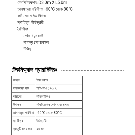
স্পেসিফিকেশনঃ D3.0m X L5.0m
তাপমাত্রা পরিসীমাঃ -60°C থেকে 80°C
কাঠামোঃ সলিড ইভিএ
স্থায়িত্ব: দীর্ঘস্থায়ী
বৈশিষ্ট্যঃ
কোন চিহ্ন নেই
সামান্য রক্ষণাবেক্ষণ
দীর্ঘায়ু
টেকনিক্যাল প্যারামিটারঃ
ঘনত্ব
উচ্চ ঘনত্ব
বাস্তবায়ন মান
আইএসও ১৭৩৫৭
কাঠামো
সলিড ইভিএ
উপাদান
পলিউরেথেন ফোম এবং রাবার
তাপমাত্রা পরিসীমা
-60°C থেকে 80°C
স্থায়িত্ব
দীর্ঘস্থায়ী
গ্যারান্টি সময়কাল
২৪ মাস