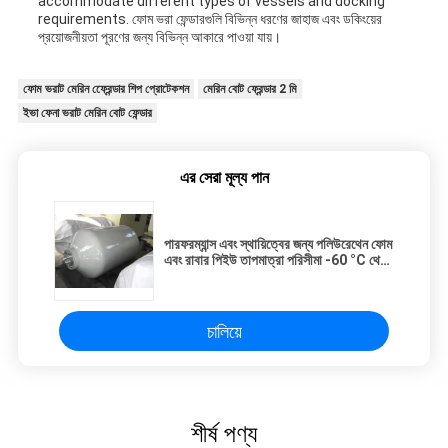
accommodate different types of vessels and docking
requirements. ফোম ভরা ফেন্ডারগুলি বিভিন্ন ধরণের জাহাজ এবং ডকিংয়ের
প্রয়োজনীয়তা পূরণের জন্য বিভিন্ন আকারে পাওয়া যায়।
ফোম ভরাট মেরিন ফ্রেেন্ডার শিপ প্রোটেকশন
মেরিন বোট ফ্রেন্ডার 2 মি
ইভা ফেনা ভরাট মেরিন বোট ফেন্ডার
এর সেরা মূল্য পান
পারফরম্যান্স এবং স্থায়িত্বের জন্য পলিউরেথেন ফোম
এবং রাবার পিইউ তাপমাত্রা পরিসীমা -60 °C থেকে
80 °C
চালিয়ে
শীর্ষ পণ্য