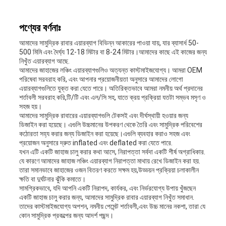
মামলা
পণ্যের বর্ণনাঃ
সাইট
আমাদের সামুদ্রিক রাবার এয়ারব্যাগ বিভিন্ন আকারের পাওয়া যায়, যার ব্যাসার্ধ 50-
500 মিমি এবং দৈর্ঘ্য 12-18 মিটার বা 8-24 মিটার।আমাদের কাছে এই কাজের জন্য
ম্যাপ
নিখুঁত এয়ারব্যাগ আছে.
আমাদের জাহাজের লঞ্চিং এয়ারব্যাগগুলিও অত্যন্ত কাস্টমাইজযোগ্য। আমরা OEM
পরিষেবা সরবরাহ করি, এবং আপনার প্রয়োজনীয়তা অনুসারে আমাদের লোগো
এয়ারব্যাগগুলিতে যুক্ত করা যেতে পারে। অতিরিক্তভাবে আমরা নমনীয় অর্থ প্রদানের
PRIVACY
শর্তাবলী সরবরাহ করি,টি/টি এবং এল/সি সহ, যাতে ক্রয় প্রক্রিয়া যতটা সম্ভব মসৃণ ও
সহজ হয়।
আমাদের সামুদ্রিক রাবারের এয়ারব্যাগগুলি টেকসই এবং দীর্ঘস্থায়ী হওয়ার জন্য
POLICY
ডিজাইন করা হয়েছে। এগুলি উচ্চমানের উপকরণ থেকে তৈরি এবং সামুদ্রিক পরিবেশের
কঠোরতা সহ্য করার জন্য ডিজাইন করা হয়েছে।এগুলি ব্যবহার করাও সহজ এবং
প্রয়োজন অনুসারে দ্রুত inflated এবং deflated করা যেতে পারে.
যখন এটি একটি জাহাজ চালু করার কথা আসে, নিরাপত্তা সর্বদা একটি শীর্ষ অগ্রাধিকার.
যে কারণে আমাদের জাহাজ লঞ্চিং এয়ারব্যাগ নিরাপত্তা মাথায় রেখে ডিজাইন করা হয়.
তারা সমানভাবে জাহাজের ওজন বিতরণ করতে সক্ষম হয়,উড্ডয়ন প্রক্রিয়া চলাকালীন
ক্ষতি বা দুর্ঘটনার ঝুঁকি কমাতে।
সামগ্রিকভাবে, যদি আপনি একটি নিরাপদ, কার্যকর, এবং নির্ভরযোগ্য উপায় খুঁজছেন
একটি জাহাজ চালু করার জন্য, আমাদের সামুদ্রিক রাবার এয়ারব্যাগ নিখুঁত সমাধান.
তাদের কাস্টমাইজযোগ্য অপশন, নমনীয় পেমেন্ট শর্তাবলী,এবং উচ্চ মানের নকশা, তারা যে
কোন সামুদ্রিক প্রকল্পের জন্য আদর্শ পছন্দ।