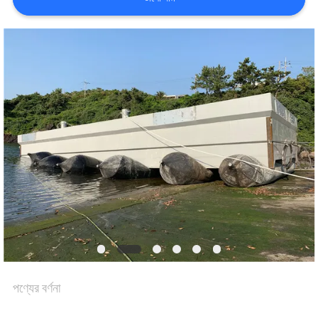
কারখানা
ভ্রমণ
মান
নিয়ন্ত্রণ
যোগাযোগ
করুন
খবর
পণ্যের বর্ণনা