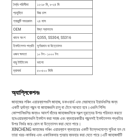
দৈর্ঘ্য পরিসীমা
১২-১৮ মি, ৮-২৪ মি
প্রযুক্তি
উচ্চ চাপ
গ্যারান্টি সময়কাল
২৪ মাস
OEM
উষ্ণ স্বাগতম
ধাতব অংশ
Q355, SS304, SS316
ইনস্টলেশন পদ্ধতি
ঘূর্ণায়মান বা উত্তোলন
ওজন ক্ষমতা
১০ টন - ১০০০ টন
বায়ু টাইটনেস
ভালো
ব্যাসার্ধ
৫০-৫০০ মিমি
অ্যাপ্লিকেশনঃ
জাহাজের লঞ্চিং এয়ারব্যাগগুলি জাহাজ, ডকওয়ার্ড এবং মেরামতের ইয়ার্ডগুলির জন্য
একটি দুর্দান্ত পছন্দ যা জাহাজগুলি চালু বা টেনে আনতে হবে।এগুলি শিপিং
কোম্পানিগুলির জন্যও আদর্শ যাঁদের জাহাজগুলিকে স্বল্প দূরত্বের উপর পরিবহন করতে
হবেএয়ারব্যাগগুলি ইনস্টল করা সহজ এবং ব্যবহারকারীর পছন্দসই ইনস্টলেশন পদ্ধতির
উপর নির্ভর করে রোল বা উত্তোলন করা যেতে পারে।
XINCHENG জাহাজের লঞ্চিং এয়ারব্যাগ ব্যবহারের একটি উল্লেখযোগ্য সুবিধা হল যে
তারা খরচ-কার্যকর এবং একাধিকবার পুনরায় ব্যবহার করা যেতে পারে।এটি জাহাজঘাঁটি