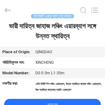
Qingdao
Xincheng
Rubber
Products
জাহাজটি এয়ার ব্যাগ চালু করছে
Co.,
Ltd..
ভারী দায়িত্ব জাহাজ লঞ্চিং এয়ারব্যাগ সঙ্গে
বাড়ি
All
Rights
Reserved.
উন্নত স্থায়িত্ব
পণ্য
Place of Origin:
QINGDAO
VR
পরিচিতিমুলক নাম:
XINCHENG
প্রদর্শন
Model Number:
D0.5-3m L1-35m
লক্ষণীয় করা:
,
,
হেভি ডিউটি ​​শিপ লঞ্চিং এয়ারব্যাগ
উন্নত স্থায়িত্ব জাহাজ লঞ্চিং এয়ারব্যাগ
আমাদের
উচ্চ স্থায়িত্ব জাহাজের ল্যাচিং এয়ারব্যাগ
সম্পর্কে
ভালো দাম