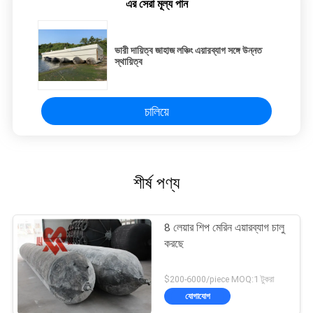
এর সেরা মূল্য পান
ভারী দায়িত্ব জাহাজ লঞ্চিং এয়ারব্যাগ সঙ্গে উন্নত
স্থায়িত্ব
চালিয়ে
শীর্ষ পণ্য
8 লেয়ার শিপ মেরিন এয়ারব্যাগ চালু
করছে
$200-6000/piece MOQ:1 টুকরা
যোগাযোগ