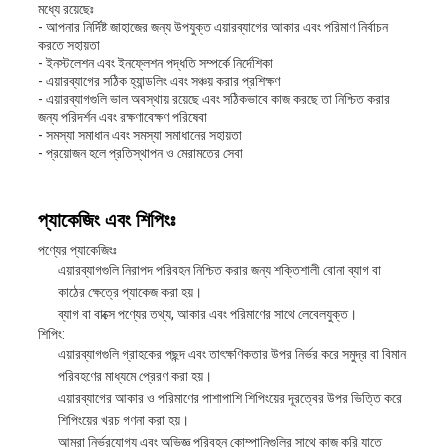
মধ্যে রয়েছেঃ
- আপনার নির্দিষ্ট জাহাজের জন্য উপযুক্ত এয়ারব্যাগের আকার এবং পরিমাণ নির্বাচন
করতে সহায়তা
- ইনস্টলেশন এবং ইনফ্লেশন পদ্ধতি সম্পর্কে নির্দেশিকা
- এয়ারব্যাগের সঠিক হ্যান্ডলিং এবং সঞ্চয় করার প্রশিক্ষণ
- এয়ারব্যাগগুলি ভাল অবস্থায় রয়েছে এবং সঠিকভাবে কাজ করছে তা নিশ্চিত করার
জন্য পরিদর্শন এবং রক্ষণাবেক্ষণ পরিষেবা
- সমস্যা সমাধান এবং সমস্যা সমাধানের সহায়তা
- প্রয়োজন হলে প্রতিস্থাপন ও মেরামতের সেবা
প্যাকেজিং এবং শিপিংঃ
পণ্যের প্যাকেজিংঃ
এয়ারব্যাগগুলি নিরাপদ পরিবহন নিশ্চিত করার জন্য শক্তিশালী বোনা ব্যাগ বা
কাঠের ক্ষেত্রে প্যাকেজ করা হয়।
ব্যাগ বা বাক্সে পণ্যের তথ্য, আকার এবং পরিমাণের সাথে লেবেলযুক্ত।
শিপিং:
এয়ারব্যাগগুলি গ্রাহকের পছন্দ এবং তাৎক্ষণিকতার উপর নির্ভর করে সমুদ্র বা বিমান
পরিবহণের মাধ্যমে প্রেরণ করা হয়।
এয়ারব্যাগের আকার ও পরিমাণের পাশাপাশি শিপিংয়ের দূরত্বের উপর ভিত্তি করে
শিপিংয়ের খরচ গণনা করা হয়।
আমরা নির্ভরযোগ্য এবং অভিজ্ঞ পরিবহন কোম্পানিগুলির সাথে কাজ করি যাতে