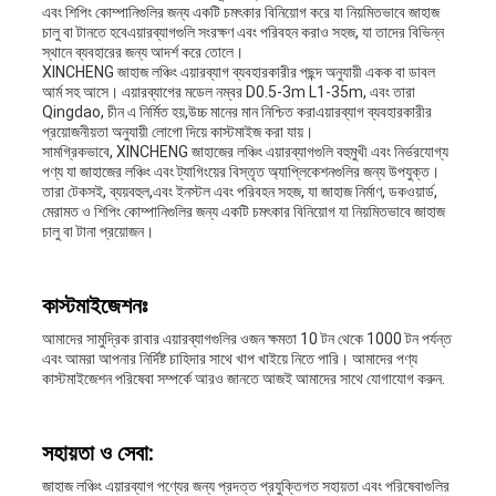
এবং শিপিং কোম্পানিগুলির জন্য একটি চমৎকার বিনিয়োগ করে যা নিয়মিতভাবে জাহাজ
চালু বা টানতে হবেএয়ারব্যাগগুলি সংরক্ষণ এবং পরিবহন করাও সহজ, যা তাদের বিভিন্ন
স্থানে ব্যবহারের জন্য আদর্শ করে তোলে।
XINCHENG জাহাজ লঞ্চিং এয়ারব্যাগ ব্যবহারকারীর পছন্দ অনুযায়ী একক বা ডাবল
আর্ম সহ আসে। এয়ারব্যাগের মডেল নম্বর D0.5-3m L1-35m, এবং তারা
Qingdao, চীন এ নির্মিত হয়,উচ্চ মানের মান নিশ্চিত করাএয়ারব্যাগ ব্যবহারকারীর
প্রয়োজনীয়তা অনুযায়ী লোগো দিয়ে কাস্টমাইজ করা যায়।
সামগ্রিকভাবে, XINCHENG জাহাজের লঞ্চিং এয়ারব্যাগগুলি বহুমুখী এবং নির্ভরযোগ্য
পণ্য যা জাহাজের লঞ্চিং এবং ট্যাগিংয়ের বিস্তৃত অ্যাপ্লিকেশনগুলির জন্য উপযুক্ত।
তারা টেকসই, ব্যয়বহুল,এবং ইনস্টল এবং পরিবহন সহজ, যা জাহাজ নির্মাণ, ডকওয়ার্ড,
মেরামত ও শিপিং কোম্পানিগুলির জন্য একটি চমৎকার বিনিয়োগ যা নিয়মিতভাবে জাহাজ
চালু বা টানা প্রয়োজন।
কাস্টমাইজেশনঃ
আমাদের সামুদ্রিক রাবার এয়ারব্যাগগুলির ওজন ক্ষমতা 10 টন থেকে 1000 টন পর্যন্ত
এবং আমরা আপনার নির্দিষ্ট চাহিদার সাথে খাপ খাইয়ে নিতে পারি। আমাদের পণ্য
কাস্টমাইজেশন পরিষেবা সম্পর্কে আরও জানতে আজই আমাদের সাথে যোগাযোগ করুন.
সহায়তা ও সেবা:
জাহাজ লঞ্চিং এয়ারব্যাগ পণ্যের জন্য প্রদত্ত প্রযুক্তিগত সহায়তা এবং পরিষেবাগুলির