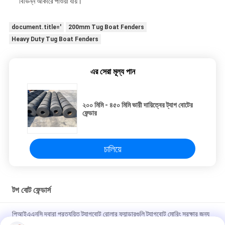
বিভিন্ন আকারে পাওয়া যায়।
document.title='
200mm Tug Boat Fenders
Heavy Duty Tug Boat Fenders
এর সেরা মূল্য পান
২০০ মিমি - ৪৫০ মিমি ভারী দায়িত্বের ট্যাগ বোটের
ফেন্ডার
চালিয়ে
টগ বোট ফেন্ডার্স
পিআইএএনসি দ্বারা প্রত্যয়িত ট্যাগবোট রোলার ফ্যান্ডারগুলি ট্যাগবোট মোরিং সুরক্ষার জন্য
কম রক্ষণাবেক্ষণ এবং টেকসই নির্মাণের বৈশিষ্ট্যযুক্ত