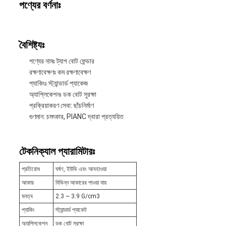
মামলা
পণ্যের বর্ণনাঃ
সাইট
বৈশিষ্ট্যঃ
ম্যাপ
পণ্যের নামঃ ট্যাগ বোট ফেন্ডার
রক্ষণাবেক্ষণঃ কম রক্ষণাবেক্ষণ
প্যাকিংঃ স্ট্যান্ডার্ড প্যাকেজ
অ্যাপ্লিকেশনঃ ডক বোট সুরক্ষা
PRIVACY
প্রক্রিয়াকরণ সেবা: ছাঁচনির্মাণ
গুণমান: চমৎকার, PIANC দ্বারা প্রত্যয়িত
POLICY
টেকনিক্যাল প্যারামিটারঃ
প্রতিরোধ
ঘর্ষণ, ইউভি এবং আবহাওয়া
আকার
বিভিন্ন আকারের পাওয়া যায়
ঘনত্ব
2.3 ~ 3.9 G/cm3
প্যাকিং
স্ট্যান্ডার্ড প্যাকেট
অ্যাপ্লিকেশন
ডক বোট সুরক্ষা