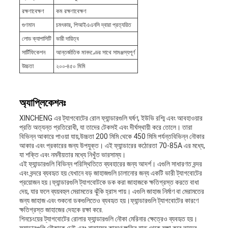
রক্ষণাবেক্ষণ
কম রক্ষণাবেক্ষণ
গুণমান
চমৎকার, পিআইএএনসি দ্বারা প্রত্যয়িত
লোড ক্যাপাসিটি
ভারী দায়িত্ব
সার্টিফিকেশন
আন্তর্জাতিক মানদণ্ডের সাথে সামঞ্জস্যপূর্ণ
উচ্চতা
২০০-৪৫০ মিমি
অ্যাপ্লিকেশনঃ
XINCHENG এর ট্যাগবোটের রোল ফ্যান্ডারগুলি ঘর্ষণ, ইউভি রশ্মি এবং আবহাওয়ার
প্রতি অত্যন্ত প্রতিরোধী, যা তাদের টেকসই এবং দীর্ঘস্থায়ী করে তোলে। তারা
বিভিন্ন আকারে পাওয়া যায়,উচ্চতা 200 মিমি থেকে 450 মিমি পর্যন্তবিভিন্ন নৌকার
আকার এবং প্রকারের জন্য উপযুক্ত। এই ফ্যান্ডারের কঠোরতা 70-85A এর মধ্যে,
যা শক্তি এবং নমনীয়তার মধ্যে নিখুঁত ভারসাম্য।
এই ফ্যান্ডারগুলি বিভিন্ন পরিস্থিতিতে ব্যবহারের জন্য আদর্শ। এগুলি সাধারণত বন্দর
এবং বন্দরে ব্যবহৃত হয় যেখানে বড় জাহাজগুলি চালানোর জন্য একটি ভারী ট্যাগবোটের
প্রয়োজন হয়।ফ্যান্ডারগুলি ট্যাগবোটকে ডক করা জাহাজকে ক্ষতিগ্রস্ত করতে বাধা
দেয়, যার ফলে ব্যয়বহুল মেরামতের ঝুঁকি হ্রাস পায়। এগুলি জাহাজ নির্মাণ বা মেরামতের
জন্য জাহাজ এবং শুকনো ডকগুলিতেও ব্যবহৃত হয়।ফ্যান্ডারগুলি ট্যাগবোটের কারণে
ক্ষতিগ্রস্ত জাহাজের দেহকে রক্ষা করে.
শিনচেংয়ের ট্যাগবোটের রোলার ফ্যান্ডারগুলি নৌকা মেরিনার ক্ষেত্রেও ব্যবহৃত হয়।