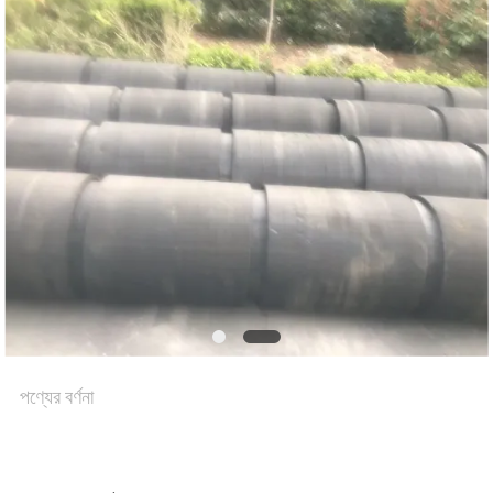
কারখানা
ভ্রমণ
মান
নিয়ন্ত্রণ
যোগাযোগ
করুন
পণ্যের বর্ণনা
খবর