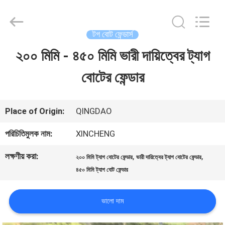
Qingdao
Xincheng
Rubber
Products
টগ বোট ফেন্ডার্স
Co.,
Ltd..
২০০ মিমি - ৪৫০ মিমি ভারী দায়িত্বের ট্যাগ
বাড়ি
All
Rights
Reserved.
বোটের ফেন্ডার
পণ্য
Place of Origin:
QINGDAO
VR
পরিচিতিমুলক নাম:
XINCHENG
প্রদর্শন
লক্ষণীয় করা:
,
,
২০০ মিমি ট্যাগ বোটের ফেন্ডার
ভারী দায়িত্বের ট্যাগ বোটের ফেন্ডার
৪৫০ মিমি ট্যাগ বোট ফেন্ডার
আমাদের
ভালো দাম
সম্পর্কে