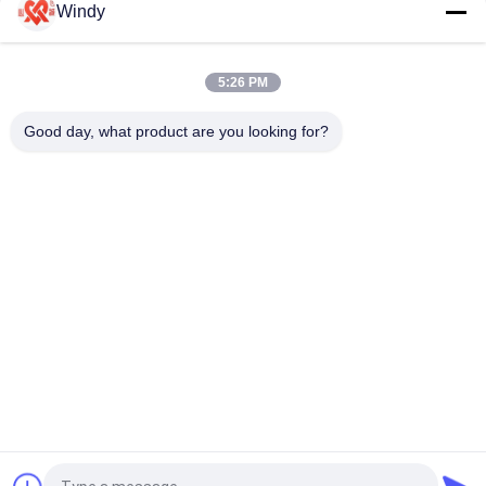
Windy
ওয়ার্কবোট ট্যাগ বোট ফেন্ডার মোল্ড এবং এক্সট্রুশন কৌশলগুলির সাথে নির্মিত আন্তর্জাতিক
মানদণ্ডের সাথে সামঞ্জস্যপূর্ণ এবং দীর্ঘায়ু নিশ্চিত করে
5:26 PM
ওয়ার্কবোট ট্যাগবোট রোলার ফ্যান্ডার্স উচ্চ ইআরএইচ মান অন্তর্ভুক্ত উচ্চতর প্রভাব
Good day, what product are you looking for?
প্রতিরোধের এবং সামুদ্রিক সুরক্ষা প্রদান
সব
বায়ুসংক্রান্ত সামুদ্রিক 
ভাসমান বায়ুসংক্রান্ত ফেন্ডার
Fenders
যোকোহামা বায়ুসংক্রান্ত 
সামুদ্রিক রাবার এয়ারব্যাগ
ফেন্ডার্স
জাহাজটি এয়ার ব্যাগ চালু 
মেরিন স্যালভেজ এয়ার ব্যাগস
করছে