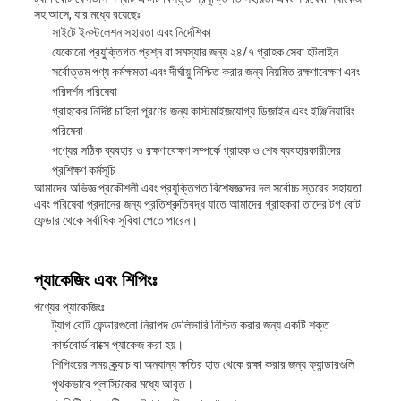
সহ আসে, যার মধ্যে রয়েছেঃ
সাইটে ইনস্টলেশন সহায়তা এবং নির্দেশিকা
যেকোনো প্রযুক্তিগত প্রশ্ন বা সমস্যার জন্য ২৪/৭ গ্রাহক সেবা হটলাইন
সর্বোত্তম পণ্য কর্মক্ষমতা এবং দীর্ঘায়ু নিশ্চিত করার জন্য নিয়মিত রক্ষণাবেক্ষণ এবং
পরিদর্শন পরিষেবা
গ্রাহকের নির্দিষ্ট চাহিদা পূরণের জন্য কাস্টমাইজযোগ্য ডিজাইন এবং ইঞ্জিনিয়ারিং
পরিষেবা
পণ্যের সঠিক ব্যবহার ও রক্ষণাবেক্ষণ সম্পর্কে গ্রাহক ও শেষ ব্যবহারকারীদের
প্রশিক্ষণ কর্মসূচি
আমাদের অভিজ্ঞ প্রকৌশলী এবং প্রযুক্তিগত বিশেষজ্ঞদের দল সর্বোচ্চ স্তরের সহায়তা
এবং পরিষেবা প্রদানের জন্য প্রতিশ্রুতিবদ্ধ যাতে আমাদের গ্রাহকরা তাদের টগ বোট
ফেন্ডার থেকে সর্বাধিক সুবিধা পেতে পারেন।
প্যাকেজিং এবং শিপিংঃ
পণ্যের প্যাকেজিংঃ
ট্যাগ বোট ফেন্ডারগুলো নিরাপদ ডেলিভারি নিশ্চিত করার জন্য একটি শক্ত
কার্ডবোর্ড বাক্সে প্যাকেজ করা হয়।
শিপিংয়ের সময় স্ক্র্যাচ বা অন্যান্য ক্ষতির হাত থেকে রক্ষা করার জন্য ফ্যান্ডারগুলি
পৃথকভাবে প্লাস্টিকের মধ্যে আবৃত।