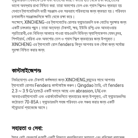
ফ্যান্ডারগুলি নৌকাকে ঢেউ এবং বাতাসের কারণে ক্ষতির হাত থেকে রক্ষা করে,তাদের
ভালো অবস্থায় রাখা নিশ্চিত করা. তারা অফশোর তেল এবং গ্যাস শিল্পেও ব্যবহৃত হয়
যেখানে ট্যাগবোটগুলি ভারী সরঞ্জাম এবং সরবরাহ পরিবহনের জন্য ব্যবহৃত হয়। পরিবহন
চলাকালীন সরঞ্জামগুলিকে ক্ষতি থেকে রক্ষা করে।
সংক্ষেপে, XINCHENG-এর ট্যাগবোটের রোলার ফ্যান্ডারগুলি ডক বোটের সুরক্ষার জন্য
একটি চমৎকার পছন্দ। তারা অত্যন্ত টেকসই, ক্ষয়, ইউভি রশ্মি এবং আবহাওয়ার
প্রতিরোধী,এবং বিভিন্ন আকারে পাওয়া যায়এগুলি বিভিন্ন অ্যাপ্লিকেশন যেমন বন্দর,
শিপইয়ার্ড, মেরিনা এবং অফশোর তেল ও গ্যাস শিল্পে ব্যবহারের জন্য উপযুক্ত।
XINCHENG এর ট্যাগবোট রোল fenders কিনুন আপনার ডক নৌকা জন্য সর্বোচ্চ
সুরক্ষা নিশ্চিত করার জন্য.
কাস্টমাইজেশনঃ
নির্ভরযোগ্য এবং টেকসই কর্মক্ষমতা জন্য XINCHENG ব্র্যান্ডের সাথে আপনার
ট্যাগবোট রোলার Fenders কাস্টমাইজ করুন। Qingdao তৈরি, এই fenders
2.3 ~ 3.9 G/cm3 একটি ঘনত্ব আছে এবং abrasion, UV,এবং
আবহাওয়াট্যাগবোট এবং ওয়ার্কবোটগুলিতে ব্যবহারের জন্য উপযুক্ত, এই ফ্যান্ডারগুলির
কঠোরতা 70-85A। ফ্যান্ডারগুলি সহজ পরিবহন এবং সঞ্চয় করার জন্য একটি
স্ট্যান্ডার্ড প্যাকেজে আসে।
সহায়তা ও সেবা:
ট্যাগ বোট ফেনডার্স পণ্যটি একটি বিস্তৃত প্রযুক্তিগত সহায়তা এবং পরিষেবা প্যাকেজ