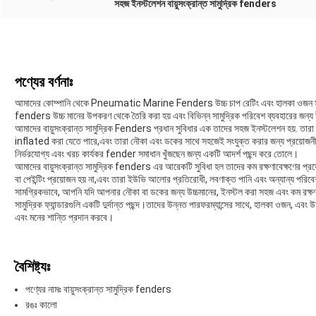
সহজ ইনস্টলেশন বায়ুসংক্রান্ত সামুদ্রিক fenders
পণ্যের বর্ণনাঃ
আমাদের কোম্পানি থেকে Pneumatic Marine Fenders উচ্চ চাপ রেটিং এবং হালকা ওজন সঙ্গে,
fenders উচ্চ মানের উপকরণ থেকে তৈরি করা হয় এবং বিভিন্ন সামুদ্রিক পরিবেশ ব্যবহারের জন্য 
আমাদের বায়ুসংক্রান্ত সামুদ্রিক Fenders প্রধান সুবিধার এক তাদের সহজ ইনস্টলেশন হয়. তারা দ্
inflated করা যেতে পারে,এবং তারা নৌকা এবং ডকের সাথে সহজেই সংযুক্ত করার জন্য প্রয়োজনীয়
নির্ভরযোগ্য এবং খরচ কার্যকর fender সমাধান খুঁজছেন জন্য একটি আদর্শ পছন্দ করে তোলে।
আমাদের বায়ুসংক্রান্ত সামুদ্রিক fenders এর আরেকটি সুবিধা হল তাদের কম রক্ষণাবেক্ষণের প্
বা পেইন্টিং প্রয়োজন হয় না,এবং তারা ইউভি আলোর প্রতিরোধী, লবণাক্ত পানি এবং অন্যান্য পরিবে
সামগ্রিকভাবে, আপনি যদি আপনার নৌকা বা ডকের জন্য উচ্চমানের, ইনস্টল করা সহজ এবং কম রক্ষণাবেক
সামুদ্রিক ফ্যান্ডারগুলি একটি দুর্দান্ত পছন্দ।তাদের উন্নত পারফরম্যান্সের সাথে, হালকা ওজন, এবং
এবং মনের শান্তি প্রদান করবে।
বৈশিষ্ট্যঃ
পণ্যের নামঃ বায়ুসংক্রান্ত সামুদ্রিক fenders
রঙঃ কালো