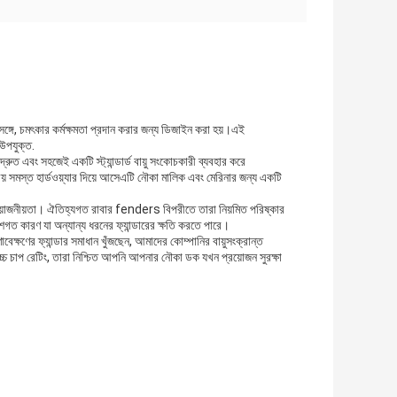
 চমৎকার কর্মক্ষমতা প্রদান করার জন্য ডিজাইন করা হয়।এই
উপযুক্ত.
রুত এবং সহজেই একটি স্ট্যান্ডার্ড বায়ু সংকোচকারী ব্যবহার করে
 সমস্ত হার্ডওয়্যার দিয়ে আসেএটি নৌকা মালিক এবং মেরিনার জন্য একটি
রয়োজনীয়তা। ঐতিহ্যগত রাবার fenders বিপরীতে তারা নিয়মিত পরিষ্কার
শগত কারণ যা অন্যান্য ধরনের ফ্যান্ডারের ক্ষতি করতে পারে।
্ষণের ফ্যান্ডার সমাধান খুঁজছেন, আমাদের কোম্পানির বায়ুসংক্রান্ত
 উচ্চ চাপ রেটিং, তারা নিশ্চিত আপনি আপনার নৌকা ডক যখন প্রয়োজন সুরক্ষা