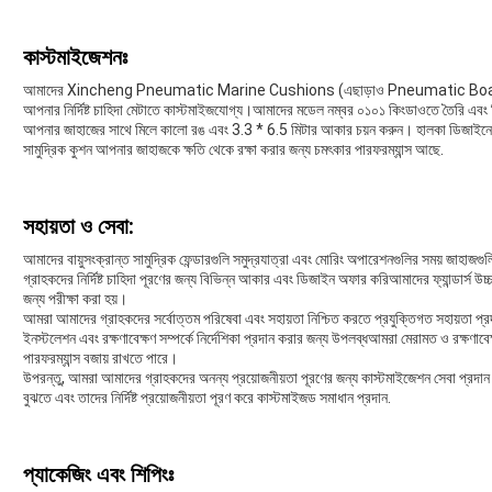
কাস্টমাইজেশনঃ
আমাদের Xincheng Pneumatic Marine Cushions (এছাড়াও Pneumatic Boat
আপনার নির্দিষ্ট চাহিদা মেটাতে কাস্টমাইজযোগ্য।আমাদের মডেল নম্বর ০১০১ কিংডাওতে তৈরি এব
আপনার জাহাজের সাথে মিলে কালো রঙ এবং 3.3 * 6.5 মিটার আকার চয়ন করুন। হালকা ডিজাইনের ক
সামুদ্রিক কুশন আপনার জাহাজকে ক্ষতি থেকে রক্ষা করার জন্য চমৎকার পারফরম্যান্স আছে.
সহায়তা ও সেবা:
আমাদের বায়ুসংক্রান্ত সামুদ্রিক ফেন্ডারগুলি সমুদ্রযাত্রা এবং মোরিং অপারেশনগুলির সময় জাহাজগ
গ্রাহকদের নির্দিষ্ট চাহিদা পূরণের জন্য বিভিন্ন আকার এবং ডিজাইন অফার করিআমাদের ফ্যান্ডার্স উচ্
জন্য পরীক্ষা করা হয়।
আমরা আমাদের গ্রাহকদের সর্বোত্তম পরিষেবা এবং সহায়তা নিশ্চিত করতে প্রযুক্তিগত সহায়তা প
ইনস্টলেশন এবং রক্ষণাবেক্ষণ সম্পর্কে নির্দেশিকা প্রদান করার জন্য উপলব্ধআমরা মেরামত ও রক্ষণাব
পারফরম্যান্স বজায় রাখতে পারে।
উপরন্তু, আমরা আমাদের গ্রাহকদের অনন্য প্রয়োজনীয়তা পূরণের জন্য কাস্টমাইজেশন সেবা প্রদান 
বুঝতে এবং তাদের নির্দিষ্ট প্রয়োজনীয়তা পূরণ করে কাস্টমাইজড সমাধান প্রদান.
প্যাকেজিং এবং শিপিংঃ