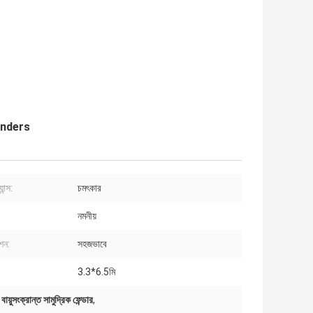
 fenders
ান্স:
চমৎকার
:
নমনীয়
শন:
সহজভাবে
3.3*6.5মি
 বায়ুসংক্রান্ত সামুদ্রিক ফেন্ডার
,