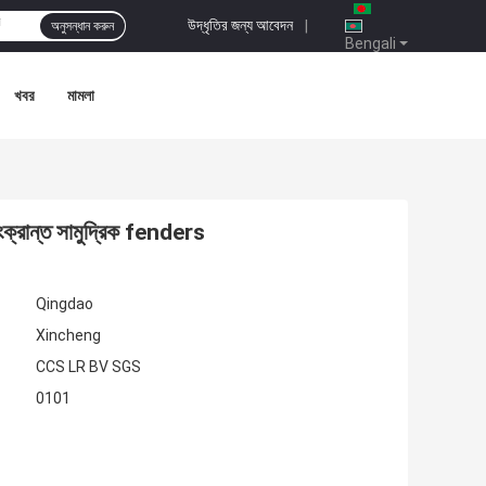
উদ্ধৃতির জন্য আবেদন
|
অনুসন্ধান করুন
Bengali
খবর
মামলা
সংক্রান্ত সামুদ্রিক fenders
Qingdao
Xincheng
CCS LR BV SGS
0101