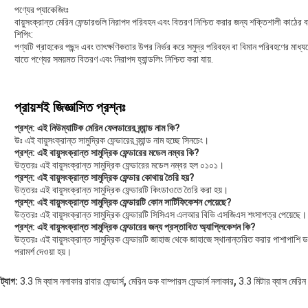
পণ্যের প্যাকেজিংঃ
বায়ুসংক্রান্ত মেরিন ফেন্ডারগুলি নিরাপদ পরিবহন এবং বিতরণ নিশ্চিত করার জন্য শক্তিশালী কাঠের ব
শিপিং:
পণ্যটি গ্রাহকের পছন্দ এবং তাৎক্ষণিকতার উপর নির্ভর করে সমুদ্র পরিবহন বা বিমান পরিবহণের মাধ
যাতে পণ্যের সময়মত বিতরণ এবং নিরাপদ হ্যান্ডলিং নিশ্চিত করা যায়.
প্রায়শই জিজ্ঞাসিত প্রশ্নঃ
প্রশ্ন: এই নিউম্যাটিক মেরিন ফেনডারের ব্র্যান্ড নাম কি?
উঃ এই বায়ুসংক্রান্ত সামুদ্রিক ফেন্ডারের ব্র্যান্ড নাম হচ্ছে সিনচেং।
প্রশ্ন: এই বায়ুসংক্রান্ত সামুদ্রিক ফেন্ডারের মডেল নম্বর কি?
উত্তরঃ এই বায়ুসংক্রান্ত সামুদ্রিক ফেন্ডারের মডেল নম্বর হল ০১০১।
প্রশ্ন: এই বায়ুসংক্রান্ত সামুদ্রিক ফেন্ডার কোথায় তৈরি হয়?
উত্তরঃ এই বায়ুসংক্রান্ত সামুদ্রিক ফেন্ডারটি কিংডাওতে তৈরি করা হয়।
প্রশ্ন: এই বায়ুসংক্রান্ত সামুদ্রিক ফেন্ডারটি কোন সার্টিফিকেশন পেয়েছে?
উত্তরঃ এই বায়ুসংক্রান্ত সামুদ্রিক ফেন্ডারটি সিসিএস এলআর বিভি এসজিএস শংসাপত্র পেয়েছে।
প্রশ্ন: এই বায়ুসংক্রান্ত সামুদ্রিক ফেন্ডারের জন্য প্রস্তাবিত অ্যাপ্লিকেশন কি?
উত্তরঃ এই বায়ুসংক্রান্ত সামুদ্রিক ফেন্ডারটি জাহাজ থেকে জাহাজে স্থানান্তরিত করার পাশাপাশি ডক
পরামর্শ দেওয়া হয়।
,
,
ট্যাগ:
3.3 মি ব্যাস নলাকার রাবার ফেন্ডার্স
মেরিন ডক বাম্পারস ফেন্ডার্স নলাকার
3.3 মিটার ব্যাস মেরিন 