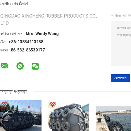
যোগাযোগের ঠিকানা
QINGDAO XINCHENG RUBBER PRODUCTS CO.,
আমাদের সরাসর
LTD.
ব্যক্তি যোগাযোগ:
Mrs. Windy Wang
টেল:
+86-13854213258
ফ্যাক্স:
86-532-86539177
অন্যান্য পণ্যসমূহ