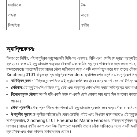
স্থায়িত্বঃ
উচ্চ
ওজনঃ
আলো
ডিজাইনঃ
নমনীয়
অ্যাপ্লিকেশনঃ
চিংদাওতে নির্মিত, এই সামুদ্রিক ফ্যান্ডারগুলি সিসিএস, এলআর, বিভি এবং এসজিএস দ্বারা প্রত্যয়ি
ব্যবহারের ফলে এই ফ্যান্ডারগুলি অত্যন্ত টেকসই এবং কঠোর সমুদ্রের পরিবেশকে সহ্য করতে পারে,
রক্ষণাবেক্ষণের প্রয়োজনীয়তা তাদের নৌকা মালিকদের জন্য একটি আদর্শ পছন্দ করে যারা তাদের নৌকা 
Xincheng 0101 বায়ুসংক্রান্ত সামুদ্রিক Fenders অ্যাপ্লিকেশন অনুষ্ঠান এবং দৃশ্যকল্প বিস্
বাণিজ্যিক বন্দর:
বাণিজ্যিক বন্দরগুলিতে এই ফ্যান্ডারগুলি ব্যবহারের জন্য আদর্শ, যেখানে বি
মেরিনাস:
এই ফ্যান্টারগুলি বোটকে বায়ু, ঢেউ এবং অন্যান্য নৌকাগুলির দ্বারা ক্ষতিগ্রস্ত হতে বাধ
বিনোদনমূলক নৌযান:
আপনি যদি একটি ইয়ট বা একটি ছোট নৌকায় মাছ ধরার দিন উপভোগ করছে
পারেন।
নৌকা প্রদর্শনী:
নৌকা প্রদর্শনীতে প্রদর্শকরা এই ফ্যান্ডারগুলি ব্যবহার করে অন্য নৌকা বা কাঠাম
উপকূলীয় সুরক্ষা:
উপকূলীয় কাঠামোগুলি যেমন ডেইজি, পাইর এবং সিওয়াল রক্ষা করতেও এই ফ্যান্ড
সামগ্রিকভাবে, Xincheng 0101 Pneumatic Marine Fenders বিভিন্ন সামুদ্রিক অ্যাপ্লি
সমাধান।তাদের নমনীয় নকশা এবং উচ্চ নিরাপত্তা মানগুলি তাদের নৌকা মালিকদের মধ্যে একটি জনপ্রি
ব্যবহারিক এবং খরচ কার্যকর সমাধান করে তোলে।