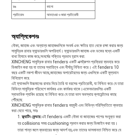
রঙ
কালো
প্রতিরোধ
আবহাওয়া ও জারা প্রতিরোধী
অ্যাপ্লিকেশনঃ
নৌকা, জাহাজ এবং অন্যান্য জাহাজগুলিকে সংঘর্ষ এবং ক্ষতির হাত থেকে রক্ষা করার জন্য
সামুদ্রিক রাবার ফ্যান্ডারগুলি অপরিহার্য। ফ্যান্ডারগুলি জাহাজ এবং ডকের মধ্যে একটি
বাধা হিসাবে কাজ করে,সংঘর্ষের শক্তির প্রভাব হ্রাস করা.
XINCHENG সামুদ্রিক রাবার fenders একটি এক্সট্রুশন প্রক্রিয়া ব্যবহার করে
ডিজাইন করা হয় যা তাদের স্থায়িত্ব এবং দীর্ঘায়ু নিশ্চিত করে। এই fenders 10
বছর একটি নকশা জীবন আছে,জাহাজের অপারেটরদের জন্য এগুলিকে একটি মূল্যবান
বিনিয়োগ করে.
এই ফ্যানগুলি উচ্চমানের রাবার দিয়ে তৈরি যা বয়সের প্রতিরোধী, যা নিশ্চিত করে যে তারা
বিভিন্ন সামুদ্রিক পরিবেশে কার্যকর এবং কার্যকর থাকে।এফেনডারগুলির একটি
স্বাভাবিক প্যাকিং রয়েছে যা নিশ্চিত করে যে তারা ভাল অবস্থায় ক্লায়েন্টদের কাছে
পৌঁছেছে.
XINCHENG সামুদ্রিক রাবার fenders বহুমুখী এবং বিভিন্ন পরিস্থিতিতে ব্যবহার
করা যেতে পারে, সহঃ
ফ্ল্যাটিং ফেন্ডার:
এই fenders একটি নৌকা বা জাহাজের পাশের সংযুক্ত করা
হয় collisions সময় cushioning প্রদান করার জন্য ডিজাইন করা হয়।
তারা শান্ত জলে ব্যবহারের জন্য আদর্শ হয়,এবং তাদের ভাসমানতা নিশ্চিত করে যে