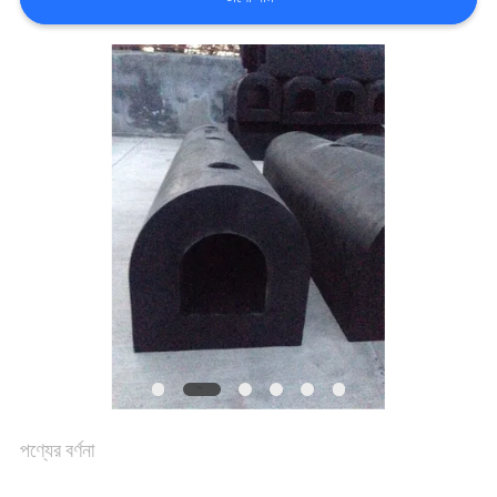
কারখানা
ভ্রমণ
মান
নিয়ন্ত্রণ
যোগাযোগ
করুন
খবর
পণ্যের বর্ণনা