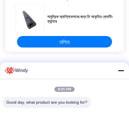
সামুদ্রিক অ্যাপ্লিকেশনের জন্য ডি আকৃতির ফ্লোটিং
ফ্যান্ডার
চালিয়ে
মেরিন রাবার ফেন্ডার্স
Windy
আর্চ স্টাইল মেরিন রাবার ফেন্ডার, স্বল্প রক্ষণাবেক্ষণ এবং সব আবহাওয়ার জন্য টেকসই
8:05 PM
নিউমেটিক রাবার ফেন্ডার: স্বল্প রক্ষণাবেক্ষণ এবং দীর্ঘস্থায়ী নির্ভরযোগ্যতার জন্য আর্চ ডিজাইন
Good day, what product are you looking for?
চমৎকার কম্প্রেশন কর্মক্ষমতা ভাসমান ফেন্ডার আইটেম নং সুপার আর্চ রাবার ফেন্ডার
সব