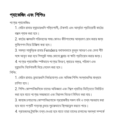
প্যাকেজিং এবং শিপিংঃ
পণ্যের প্যাকেজিংঃ
মেরিন রাবার ফ্যান্ডারগুলি শক্তিশালী, টেকসই এবং আর্দ্রতা প্রতিরোধী কাঠের
বাক্সে প্যাক করা হবে।
কাঠের বাক্সগুলি পরিবহনের সময় কোনও কীটপতঙ্গের আক্রমণ রোধ করার জন্য
ফুমিগেশন দিয়ে চিকিত্সা করা হবে।
সমস্ত সামুদ্রিক রাবার Fenders যথাযথভাবে বুদবুদ আবরণ এবং ফেনা শীট
সঙ্গে আবৃত করা হবে শিপমেন্ট সময় কোনো স্ক্র্যাচ বা ক্ষতি প্রতিরোধ করার জন্য।
পণ্যের প্যাকেজিং স্পষ্টভাবে পণ্যের বিবরণ, ব্যাচের নম্বর, পরিমাণ এবং
হ্যান্ডলিং নির্দেশাবলী দিয়ে লেবেল করা হবে।
শিপিং:
মেরিন রাবার ফেন্ডারগুলি নির্ভরযোগ্য এবং অভিজ্ঞ শিপিং সংস্থাগুলির মাধ্যমে
চালিত হবে।
শিপিং কোম্পানিগুলিকে তাদের অভিজ্ঞতা এবং শিল্পে খ্যাতির ভিত্তিতে নির্বাচিত
করা হবে যাতে পণ্যের সময়মতো এবং নিরাপদ বিতরণ নিশ্চিত করা যায়।
জাহাজ চলাচলের কোম্পানিগুলোকে প্রয়োজনীয় সকল নথি ও তথ্য সরবরাহ করা
হবে যাতে পণ্যটি গন্তব্য বন্দরে সুচারুভাবে ক্লিয়ারেন্স করতে পারে।
গ্রাহকদের ট্র্যাকিং তথ্য দেওয়া হবে যাতে তারা তাদের চালানের অবস্থা সম্পর্কে