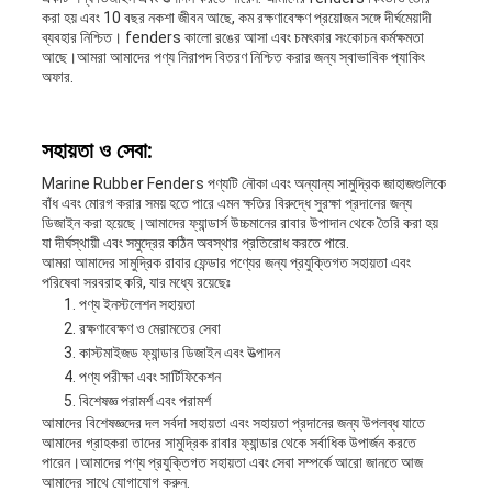
করা হয় এবং 10 বছর নকশা জীবন আছে, কম রক্ষণাবেক্ষণ প্রয়োজন সঙ্গে দীর্ঘমেয়াদী
ব্যবহার নিশ্চিত। fenders কালো রঙের আসা এবং চমৎকার সংকোচন কর্মক্ষমতা
আছে।আমরা আমাদের পণ্য নিরাপদ বিতরণ নিশ্চিত করার জন্য স্বাভাবিক প্যাকিং
অফার.
সহায়তা ও সেবা:
Marine Rubber Fenders পণ্যটি নৌকা এবং অন্যান্য সামুদ্রিক জাহাজগুলিকে
বাঁধ এবং মোরগ করার সময় হতে পারে এমন ক্ষতির বিরুদ্ধে সুরক্ষা প্রদানের জন্য
ডিজাইন করা হয়েছে।আমাদের ফ্যান্ডার্স উচ্চমানের রাবার উপাদান থেকে তৈরি করা হয়
যা দীর্ঘস্থায়ী এবং সমুদ্রের কঠিন অবস্থার প্রতিরোধ করতে পারে.
আমরা আমাদের সামুদ্রিক রাবার ফেন্ডার পণ্যের জন্য প্রযুক্তিগত সহায়তা এবং
পরিষেবা সরবরাহ করি, যার মধ্যে রয়েছেঃ
পণ্য ইনস্টলেশন সহায়তা
রক্ষণাবেক্ষণ ও মেরামতের সেবা
কাস্টমাইজড ফ্যান্ডার ডিজাইন এবং উত্পাদন
পণ্য পরীক্ষা এবং সার্টিফিকেশন
বিশেষজ্ঞ পরামর্শ এবং পরামর্শ
আমাদের বিশেষজ্ঞদের দল সর্বদা সহায়তা এবং সহায়তা প্রদানের জন্য উপলব্ধ যাতে
আমাদের গ্রাহকরা তাদের সামুদ্রিক রাবার ফ্যান্ডার থেকে সর্বাধিক উপার্জন করতে
পারেন।আমাদের পণ্য প্রযুক্তিগত সহায়তা এবং সেবা সম্পর্কে আরো জানতে আজ
আমাদের সাথে যোগাযোগ করুন.