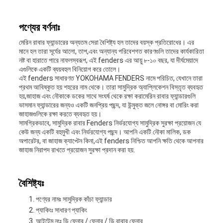
মামলা
পণ্যের বর্ণনাঃ
সাইট
মেরিন রাবার ফ্যান্ডারের অন্যতম সেরা বৈশিষ্ট্য হল তাদের বয়স্ক প্রতিরোধের। এর
মানে হল তারা সূর্যের আলো, তাপ,এবং অন্যান্য পরিবেশগত কারণগুলি তাদের কার্যকারিতা
ম্যাপ
নষ্ট বা হারাতে পারে নাফলস্বরূপ, এই fenders এর আয়ু ৮-১০ বছর, যা দীর্ঘমেয়াদে
এগুলিকে একটি ব্যয়বহুল বিনিয়োগ করে তোলে।
এই fenders সাধারণত YOKOHAMA FENDERS নামে পরিচিত, যেখানে তারা
প্রথম আবিষ্কৃত হয় শহরের নাম থেকে। তারা সামুদ্রিক অ্যাপ্লিকেশন বিস্তৃত ব্যবহৃত
PRIVACY
হয়,জাহাজ এবং নৌকাকে ডকের সাথে সংঘর্ষ থেকে রক্ষা করামেরিন রাবার ফ্যান্ডারগুলি
ভাসমান ফ্যান্ডারের জন্যও একটি জনপ্রিয় পছন্দ, যা উন্মুক্ত জলে নোঙ্গর বা মোরিং করা
জাহাজগুলিকে রক্ষা করতে ব্যবহৃত হয়।
POLICY
সামগ্রিকভাবে, সামুদ্রিক রাবার Fenders নির্ভরযোগ্য সামুদ্রিক সুরক্ষা প্রয়োজন যে
কেউ জন্য একটি বহুমুখী এবং নির্ভরযোগ্য পছন্দ। আপনি একটি নৌকা মালিক, ডক
অপারেটর, বা জাহাজ ক্যাপ্টেন কিনা,এই fenders নিশ্চিত আপনি ক্ষতি থেকে আপনার
জাহাজ নিরাপদ রাখতে প্রয়োজন সুরক্ষা প্রদান করা হয়.
বৈশিষ্ট্যঃ
পণ্যের নামঃ সামুদ্রিক কাঁচা ফ্যান্ডার
প্যাকিংঃ সাধারণ প্যাকিং
আইটেম নংঃ ডি ফেনার / ফেনার / ডি রাবার ফেনার