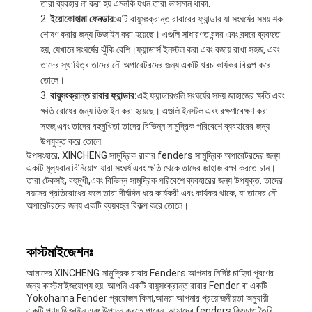
তারা ব্যবহার না করা হয় এমনকি যখন তারা ভাসমান থাকা.
ইয়োকোহামা ফেনডার:
এটি বায়ুসংক্রান্ত রাবারের ফ্যান্ডার যা সংঘর্ষের সময় শক
শোষণ করার জন্য ডিজাইন করা হয়েছে। এগুলি সাধারণত বন্দর এবং বন্দরে ব্যবহৃত
হয়, যেখানে সংঘর্ষের ঝুঁকি বেশি।ফ্যান্ডার্স ইনস্টল করা এবং বজায় রাখা সহজ, এবং
তাদের স্থায়িত্ব তাদের নৌ অপারেটরদের জন্য একটি খরচ কার্যকর বিকল্প করে
তোলে।
বায়ুসংক্রান্ত রাবার ফ্যান্ডার:
এই ফ্যান্ডারগুলি সংঘর্ষের সময় জাহাজের ক্ষতি এবং
ক্ষতি রোধের জন্য ডিজাইন করা হয়েছে। এগুলি ইনস্টল এবং রক্ষণাবেক্ষণ করা
সহজ,এবং তাদের বহুমুখিতা তাদের বিভিন্ন সামুদ্রিক পরিবেশে ব্যবহারের জন্য
উপযুক্ত করে তোলে.
উপসংহারে, XINCHENG সামুদ্রিক রাবার fenders সামুদ্রিক অপারেটরদের জন্য
একটি মূল্যবান বিনিয়োগ যারা সংঘর্ষ এবং ক্ষতি থেকে তাদের জাহাজ রক্ষা করতে চান।
তারা টেকসই, বহুমুখী,এবং বিভিন্ন সামুদ্রিক পরিবেশে ব্যবহারের জন্য উপযুক্ত. তাদের
বয়সের প্রতিরোধের ফলে তারা দীর্ঘদিন ধরে কার্যকরী এবং কার্যকর থাকে, যা তাদের নৌ
অপারেটরদের জন্য একটি ব্যয়বহুল বিকল্প করে তোলে।
কাস্টমাইজেশনঃ
আমাদের XINCHENG সামুদ্রিক রাবার Fenders আপনার নির্দিষ্ট চাহিদা পূরণের
জন্য কাস্টমাইজযোগ্য হয়. আপনি একটি বায়ুসংক্রান্ত রাবার Fender বা একটি
Yokohama Fender প্রয়োজন কিনা,আমরা আপনার প্রয়োজনীয়তা অনুযায়ী
একটি পণ্য ডিজাইন এবং উত্পাদন করতে পারেন. আমাদের fenders কিংডাও তৈরি