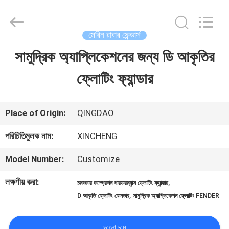
Qingdao
Xincheng
Rubber
Products
মেরিন রাবার ফেন্ডার্স
Co.,
Ltd..
সামুদ্রিক অ্যাপ্লিকেশনের জন্য ডি আকৃতির
বাড়ি
All
Rights
Reserved.
ফ্লোটিং ফ্যান্ডার
পণ্য
Place of Origin:
QINGDAO
VR
পরিচিতিমুলক নাম:
XINCHENG
প্রদর্শন
Model Number:
Customize
লক্ষণীয় করা:
,
চমৎকার কম্প্রেশন পারফরম্যান্স ফ্লোটিং ফ্যান্ডার
আমাদের
,
D আকৃতি ফ্লোটিং ফেনডার
সামুদ্রিক অ্যাপ্লিকেশন ফ্লোটিং FENDER
সম্পর্কে
ভালো দাম