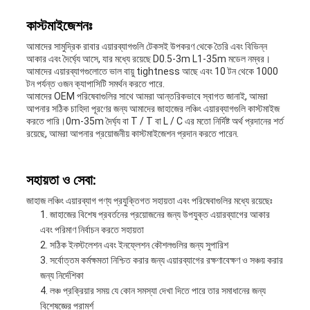
কাস্টমাইজেশনঃ
আমাদের সামুদ্রিক রাবার এয়ারব্যাগগুলি টেকসই উপকরণ থেকে তৈরি এবং বিভিন্ন
আকার এবং দৈর্ঘ্যে আসে, যার মধ্যে রয়েছে D0.5-3m L1-35m মডেল নম্বর।
আমাদের এয়ারব্যাগগুলোতে ভাল বায়ু tightness আছে এবং 10 টন থেকে 1000
টন পর্যন্ত ওজন ক্যাপাসিটি সমর্থন করতে পারে.
আমাদের OEM পরিষেবাগুলির সাথে আমরা আন্তরিকভাবে স্বাগত জানাই, আমরা
আপনার সঠিক চাহিদা পূরণের জন্য আমাদের জাহাজের লঞ্চিং এয়ারব্যাগগুলি কাস্টমাইজ
করতে পারি।0m-35m দৈর্ঘ্য বা T / T বা L / C এর মতো নির্দিষ্ট অর্থ প্রদানের শর্ত
রয়েছে, আমরা আপনার প্রয়োজনীয় কাস্টমাইজেশন প্রদান করতে পারেন.
সহায়তা ও সেবা:
জাহাজ লঞ্চিং এয়ারব্যাগ পণ্য প্রযুক্তিগত সহায়তা এবং পরিষেবাগুলির মধ্যে রয়েছেঃ
জাহাজের বিশেষ প্রবর্তনের প্রয়োজনের জন্য উপযুক্ত এয়ারব্যাগের আকার
এবং পরিমাণ নির্বাচন করতে সহায়তা
সঠিক ইনস্টলেশন এবং ইনফ্লেশন কৌশলগুলির জন্য সুপারিশ
সর্বোত্তম কর্মক্ষমতা নিশ্চিত করার জন্য এয়ারব্যাগের রক্ষণাবেক্ষণ ও সঞ্চয় করার
জন্য নির্দেশিকা
লঞ্চ প্রক্রিয়ার সময় যে কোন সমস্যা দেখা দিতে পারে তার সমাধানের জন্য
বিশেষজ্ঞের পরামর্শ