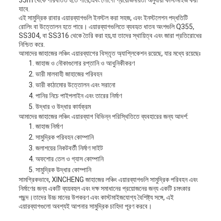
35m থেকে পরিবর্তিত হতে পারে,এবং লোগো প্রয়োজনীয়তা অনুযায়ী কাস্টমাইজ করা
যাবে.
এই সামুদ্রিক রাবার এয়ারব্যাগগুলি ইনস্টল করা সহজ, এবং ইনস্টলেশন পদ্ধতিটি
রোলিং বা উত্তোলন হতে পারে। এয়ারব্যাগগুলিতে ব্যবহৃত ধাতব অংশগুলি Q355,
SS304, বা SS316 থেকে তৈরি করা হয়,যা তাদের স্থায়িত্ব এবং জারা প্রতিরোধের
নিশ্চিত করে.
আমাদের জাহাজের লঞ্চিং এয়ারব্যাগের বিস্তৃত অ্যাপ্লিকেশন রয়েছে, যার মধ্যে রয়েছেঃ
জাহাজ ও নৌকাগুলোর রপ্তানি ও আধুনিকীকরণ
ভারী মালবাহী জাহাজের পরিবহন
ভারী কাঠামোর উত্তোলন এবং সরানো
পানির নিচে পাইপলাইন এবং তারের নির্মাণ
উদ্ধার ও উদ্ধার কার্যক্রম
আমাদের জাহাজের লঞ্চিং এয়ারব্যাগ বিভিন্ন পরিস্থিতিতে ব্যবহারের জন্য আদর্শ:
জাহাজ নির্মাণ
সামুদ্রিক পরিবহন কোম্পানি
জলাশয়ের নিকটবর্তী নির্মাণ সাইট
অফশোর তেল ও গ্যাস কোম্পানি
সামুদ্রিক উদ্ধার কোম্পানি
সামগ্রিকভাবে, XINCHENG জাহাজের লঞ্চিং এয়ারব্যাগগুলি সামুদ্রিক পরিবহন এবং
নির্মাণের জন্য একটি ব্যয়বহুল এবং দক্ষ সমাধানের প্রয়োজনের জন্য একটি চমৎকার
পছন্দ।তাদের উচ্চ মানের উপকরণ এবং কাস্টমাইজযোগ্য বৈশিষ্ট্য সঙ্গে, এই
এয়ারব্যাগগুলো অবশ্যই আপনার সামুদ্রিক চাহিদা পূরণ করবে।