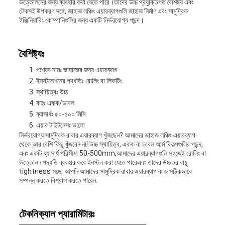
উত্তোলনের জন্য ব্যবহার করা যেতে পারে।তাদের উচ্চ প্রযুক্তিগত বৈশিষ্ট্য এবং
টেকসই উপকরণ সঙ্গে, জাহাজ লঞ্চিং এয়ারব্যাগগুলি জাহাজ নির্মাণ এবং সামুদ্রিক
ইঞ্জিনিয়ারিং কোম্পানিগুলির জন্য একটি নির্ভরযোগ্য পছন্দ।
বৈশিষ্ট্যঃ
পণ্যের নামঃ জাহাজের জন্য এয়ারব্যাগ
ইনস্টলেশনের পদ্ধতিঃ রোলিং বা লিফটিং
স্থায়িত্বঃ উচ্চ
বাহুঃ একক/ডাবল
ব্যাসার্ধঃ ৫০-৫০০ মিমি
এয়ার টাইটনেসঃ ভালো
নির্ভরযোগ্য সামুদ্রিক রাবার এয়ারব্যাগ খুঁজছেন? আমাদের জাহাজ লঞ্চিং এয়ারব্যাগ
থেকে আর বেশি কিছু খুঁজবেন না! উচ্চ স্থায়িত্ব, একক বা ডাবল আর্ম বিকল্পগুলির পছন্দ,
এবং একটি ব্যাসার্ধ পরিসীমা 50-500mm,আমাদের এয়ারব্যাগগুলি সহজেই রোলিং বা
উত্তোলন পদ্ধতি ব্যবহার করে ইনস্টল করা যেতে পারেএবং তাদের উচ্চতর বায়ু
tightness সঙ্গে, আপনি আমাদের সামুদ্রিক রাবার এয়ারব্যাগ কাজ সঠিকভাবে
সম্পন্ন করতে বিশ্বাস করতে পারেন.
টেকনিক্যাল প্যারামিটারঃ