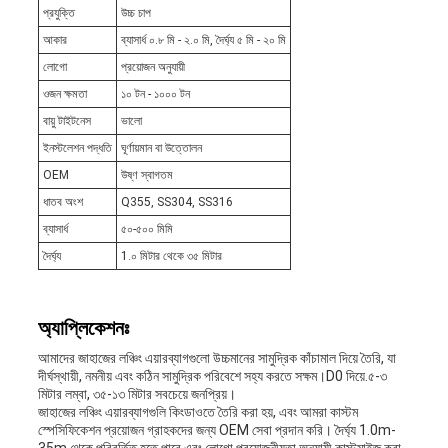
প্রযুক্তি
উচ্চ চাপ
আকার
ব্যাসার্ধ ০.৮ মি - ২.০ মি, দৈর্ঘ্য ৫ মি - ২০ মি
লোগো
প্রয়োজন অনুযায়ী
ওজন ক্ষমতা
১০ টন - ১০০০ টন
বায়ু টাইটনেস
ভালো
ইনস্টলেশন পদ্ধতি
ঘূর্ণায়মান বা উত্তোলন
OEM
উষ্ণ স্বাগতম
ধাতব অংশ
Q355, SS304, SS316
ব্যাসার্ধ
৫০-৫০০ মিমি
দৈর্ঘ্য
1.০ মিটার থেকে ৩৫ মিটার
অ্যাপ্লিকেশনঃ
আমাদের জাহাজের লঞ্চিং এয়ারব্যাগগুলো উচ্চমানের সামুদ্রিক কাঁচামাল দিয়ে তৈরি, যা
দীর্ঘস্থায়ী, নমনীয় এবং কঠিন সামুদ্রিক পরিবেশে সহ্য করতে সক্ষম।D0 দিয়ে.৫-৩
মিটার লম্বা, ৩৫-১৩ মিটার সবচেয়ে জনপ্রিয়।
জাহাজের লঞ্চিং এয়ারব্যাগগুলি কিংডাওতে তৈরি করা হয়, এবং আমরা কাস্টম
স্পেসিফিকেশন প্রয়োজন গ্রাহকদের জন্য OEM সেবা প্রদান করি। দৈর্ঘ্য 1.0m-