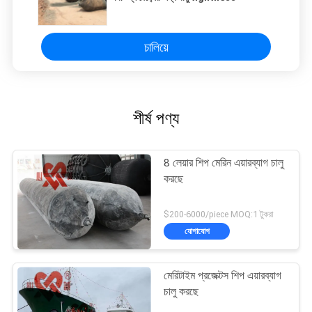
চালিয়ে
শীর্ষ পণ্য
8 লেয়ার শিপ মেরিন এয়ারব্যাগ চালু
করছে
$200-6000/piece MOQ:1 টুকরা
যোগাযোগ
মেরিটাইম প্রজেক্টস শিপ এয়ারব্যাগ
চালু করছে