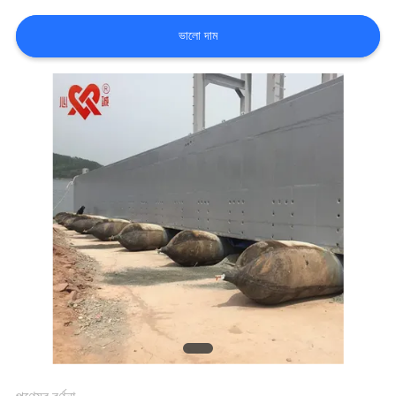
কারখানা
ভালো দাম
ভ্রমণ
মান
নিয়ন্ত্রণ
যোগাযোগ
করুন
খবর