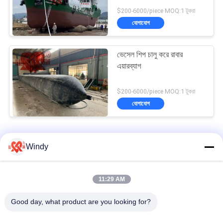
$200-6000/piece MOQ:1 টুকরা
যোগাযোগ
ভেসেল শিপ চালু করে রাবার
এয়ারব্যাগ
$200-6000/piece MOQ:1 টুকরা
যোগাযোগ
জাহাজটি এয়ার ব্যাগ চালু করছে
Windy
মিড প্রেসার শিপ চালু করে মেরিন এয়ারব্যাগগুলি উচ্চ ভারবহন ক্ষমতা 8-24 মি দীর্ঘ
11:29 AM
প্রাকৃতিক রাবার শিপ ল্যান্ডিং বোটগুলির জন্য এয়ারব্যাগগুলি বেলুন চালু করছে
Good day, what product are you looking for?
এসজিএস শিপ চালু করে এয়ার ব্যাগ মেরিন লিফটিং এয়ারব্যাগ 24 মাসের ওয়্যারেন্টি