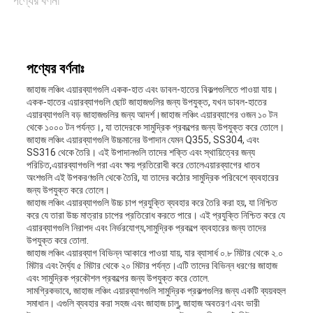
পণ্যের বর্ণনা
মামলা
সাইট
পণ্যের বর্ণনাঃ
ম্যাপ
জাহাজ লঞ্চিং এয়ারব্যাগগুলি একক-হাত এবং ডাবল-হাতের বিকল্পগুলিতে পাওয়া যায়।
একক-হাতের এয়ারব্যাগগুলি ছোট জাহাজগুলির জন্য উপযুক্ত, যখন ডাবল-হাতের
এয়ারব্যাগগুলি বড় জাহাজগুলির জন্য আদর্শ।জাহাজ লঞ্চিং এয়ারব্যাগের ওজন ১০ টন
থেকে ১০০০ টন পর্যন্ত।, যা তাদেরকে সামুদ্রিক প্রকল্পের জন্য উপযুক্ত করে তোলে।
PRIVACY
জাহাজ লঞ্চিং এয়ারব্যাগগুলি উচ্চমানের উপাদান যেমন Q355, SS304, এবং
SS316 থেকে তৈরি। এই উপাদানগুলি তাদের শক্তি এবং স্থায়িত্বের জন্য
POLICY
পরিচিত,এয়ারব্যাগগুলি পরা এবং ক্ষয় প্রতিরোধী করে তোলেএয়ারব্যাগের ধাতব
অংশগুলি এই উপকরণগুলি থেকে তৈরি, যা তাদের কঠোর সামুদ্রিক পরিবেশে ব্যবহারের
জন্য উপযুক্ত করে তোলে।
জাহাজ লঞ্চিং এয়ারব্যাগগুলি উচ্চ চাপ প্রযুক্তি ব্যবহার করে তৈরি করা হয়, যা নিশ্চিত
করে যে তারা উচ্চ মাত্রার চাপের প্রতিরোধ করতে পারে। এই প্রযুক্তি নিশ্চিত করে যে
এয়ারব্যাগগুলি নিরাপদ এবং নির্ভরযোগ্য,সামুদ্রিক প্রকল্পে ব্যবহারের জন্য তাদের
উপযুক্ত করে তোলা.
জাহাজ লঞ্চিং এয়ারব্যাগ বিভিন্ন আকারে পাওয়া যায়, যার ব্যাসার্ধ ০.৮ মিটার থেকে ২.০
মিটার এবং দৈর্ঘ্য ৫ মিটার থেকে ২০ মিটার পর্যন্ত।এটি তাদের বিভিন্ন ধরণের জাহাজ
এবং সামুদ্রিক প্রকৌশল প্রকল্পের জন্য উপযুক্ত করে তোলে.
সামগ্রিকভাবে, জাহাজ লঞ্চিং এয়ারব্যাগগুলি সামুদ্রিক প্রকল্পগুলির জন্য একটি ব্যয়বহুল
সমাধান। এগুলি ব্যবহার করা সহজ এবং জাহাজ চালু, জাহাজ অবতরণ এবং ভারী