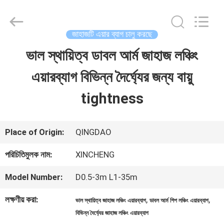
Qingdao
Xincheng
Rubber
Products
জাহাজটি এয়ার ব্যাগ চালু করছে
Co.,
Ltd..
ভাল স্থায়িত্ব ডাবল আর্ম জাহাজ লঞ্চিং
বাড়ি
All
Rights
Reserved.
এয়ারব্যাগ বিভিন্ন দৈর্ঘ্যের জন্য বায়ু
পণ্য
tightness
VR
Place of Origin:
QINGDAO
প্রদর্শন
পরিচিতিমুলক নাম:
XINCHENG
Model Number:
D0.5-3m L1-35m
আমাদের
লক্ষণীয় করা:
,
,
ভাল স্থায়িত্ব জাহাজ লঞ্চিং এয়ারব্যাগ
ডাবল আর্ম শিপ লঞ্চিং এয়ারব্যাগ
সম্পর্কে
বিভিন্ন দৈর্ঘ্যের জাহাজ লঞ্চিং এয়ারব্যাগ