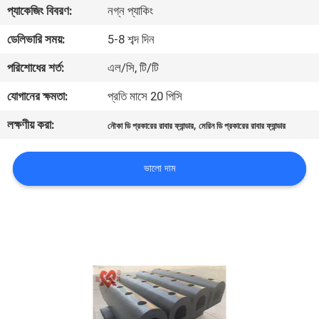
ভ্রমণ
প্যাকেজিং বিবরণ:
নগ্ন প্যাকিং
ডেলিভারি সময়:
5-8 শব্দ দিন
মান
পরিশোধের শর্ত:
এল/সি, টি/টি
নিয়ন্ত্রণ
যোগানের ক্ষমতা:
প্রতি মাসে 20 পিসি
লক্ষণীয় করা:
,
যোগাযোগ
নৌকা ডি প্রকারের রাবার ফ্যান্ডার
মেরিন ডি প্রকারের রাবার ফ্যান্ডার
করুন
ভালো দাম
খবর
মামলা
সাইট