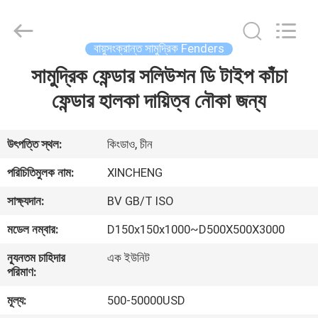
Xincheng
Rubber
Products
Co.,
Ltd..
বায়ুসংক্রান্ত সামুদ্রিক Fenders
All
Rights
সামুদ্রিক ফেন্ডার সলিউশন ডি টাইপ কাঁচা
বাড়ি
Reserved.
ফেন্ডার হালকা দায়িত্ব নৌকা জন্য
পণ্য
উৎপত্তি স্থল:
কিংডাও, চীন
VR
পরিচিতিমুলক নাম:
XINCHENG
প্রদর্শন
সাক্ষ্যদান:
BV GB/T ISO
মডেল নম্বার:
D150x150x1000~D500X500X3000
আমাদের
সম্পর্কে
ন্যূনতম চাহিদার
এক ইউনিট
পরিমাণ:
মূল্য:
500-50000USD
কারখানা