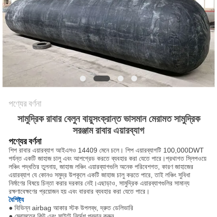
ম্যাপ
PRIVACY
POLICY
পণ্যের বর্ণনা
সামুদ্রিক রাবার বেলুন বায়ুসংক্রান্ত ভাসমান মেরামত সামুদ্রিক
সরঞ্জাম রাবার এয়ারব্যাগ
পণ্যের বর্ণনা
শিপ রাবার এয়ারব্যাগ আইএসও 14409 মেনে চলে। শিপ এয়ারব্যাগটি 100,000DWT
পর্যন্ত একটি জাহাজ চালু এবং আপগ্রেড করতে ব্যবহার করা যেতে পারে।প্রথাগত স্লিপওয়ে
লঞ্চিং পদ্ধতির তুলনায়, জাহাজ লঞ্চিং এয়ারব্যাগগুলি অনেক পরিবেশগত, কারণ জাহাজের
এয়ারব্যাগ যে কোনও সমুদ্র উপকূলে একটি জাহাজ চালু করতে পারে, তাই লঞ্চিং সুবিধা
নির্মাণের বিষয়ে চিন্তা করার দরকার নেই।এছাড়াও, সামুদ্রিক এয়ারব্যাগগুলির সামান্য
রক্ষণাবেক্ষণের প্রয়োজন হয় এবং বারবার ব্যবহার করা যেতে পারে।
বৈশিষ্ট্য
● বিভিন্ন airbag আকার স্টক উপলব্ধ, দ্রুত ডেলিভারি
● মেরামতের কিট এবং সাইটে নির্দেশ প্রদান করুন