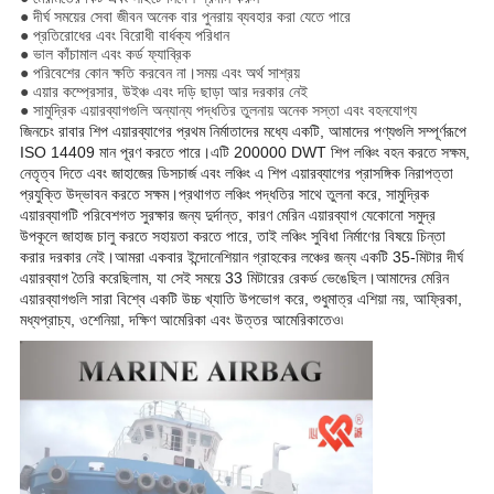
● দীর্ঘ সময়ের সেবা জীবন অনেক বার পুনরায় ব্যবহার করা যেতে পারে
● প্রতিরোধের এবং বিরোধী বার্ধক্য পরিধান
● ভাল কাঁচামাল এবং কর্ড ফ্যাব্রিক
● পরিবেশের কোন ক্ষতি করবেন না।সময় এবং অর্থ সাশ্রয়
● এয়ার কম্প্রেসার, উইঞ্চ এবং দড়ি ছাড়া আর দরকার নেই
● সামুদ্রিক এয়ারব্যাগগুলি অন্যান্য পদ্ধতির তুলনায় অনেক সস্তা এবং বহনযোগ্য
জিনচেং রাবার শিপ এয়ারব্যাগের প্রথম নির্মাতাদের মধ্যে একটি, আমাদের পণ্যগুলি সম্পূর্ণরূপে
ISO 14409 মান পূরণ করতে পারে।এটি 200000 DWT শিপ লঞ্চিং বহন করতে সক্ষম,
নেতৃত্ব দিতে এবং জাহাজের ডিসচার্জ এবং লঞ্চিং এ শিপ এয়ারব্যাগের প্রাসঙ্গিক নিরাপত্তা
প্রযুক্তি উদ্ভাবন করতে সক্ষম।প্রথাগত লঞ্চিং পদ্ধতির সাথে তুলনা করে, সামুদ্রিক
এয়ারব্যাগটি পরিবেশগত সুরক্ষার জন্য দুর্দান্ত, কারণ মেরিন এয়ারব্যাগ যেকোনো সমুদ্র
উপকূলে জাহাজ চালু করতে সহায়তা করতে পারে, তাই লঞ্চিং সুবিধা নির্মাণের বিষয়ে চিন্তা
করার দরকার নেই।আমরা একবার ইন্দোনেশিয়ান গ্রাহকের লঞ্চের জন্য একটি 35-মিটার দীর্ঘ
এয়ারব্যাগ তৈরি করেছিলাম, যা সেই সময়ে 33 মিটারের রেকর্ড ভেঙেছিল।আমাদের মেরিন
এয়ারব্যাগগুলি সারা বিশ্বে একটি উচ্চ খ্যাতি উপভোগ করে, শুধুমাত্র এশিয়া নয়, আফ্রিকা,
মধ্যপ্রাচ্য, ওশেনিয়া, দক্ষিণ আমেরিকা এবং উত্তর আমেরিকাতেও৷