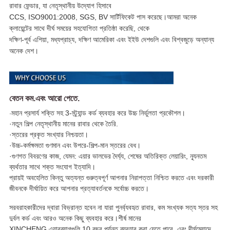
রাবার ফেন্ডার, যা নেতৃস্থানীয় উদ্যোগ হিসাবে
CCS, ISO9001:2008, SGS, BV সার্টিফিকেট পাস করেছে।আমরা অনেক
ক্লায়েন্টের সাথে দীর্ঘ সময়ের সহযোগিতা প্রতিষ্ঠা করেছি, থেকে
দক্ষিণ-পূর্ব এশিয়া, মধ্যপ্রাচ্য, দক্ষিণ আমেরিকা এবং ইইউ দেশগুলি এবং বিশ্বজুড়ে অন্যান্য
অনেক দেশ।
বেতন কম.এবং আরো পেতে.
মহান প্রসার্য শক্তি সহ 3-স্ট্র্যান্ড কর্ড ব্যবহার করে উচ্চ নির্ভুলতা প্রকৌশল।
·
·
নতুন শিল্প নেতৃস্থানীয় মানের রাবার থেকে তৈরি.
·
স্তরের প্রকৃত সংখ্যার নিশ্চয়তা।
·
উচ্চ-কর্মক্ষমতা গুণমান এবং উপরে-শিল্প-মান স্তরের বেধ।
·
গুণগত বিবরণের কাজ, যেমন: এয়ার ভালভের দৈর্ঘ্য, শেষের অতিরিক্ত লেয়ারিং, ন্যূনতম
ব্যর্থতার সাথে শক্ত সংযোগ ইত্যাদি।
প্রায়ই অবহেলিত কিন্তু অত্যন্ত গুরুত্বপূর্ণ আপনার নিরাপত্তা নিশ্চিত করতে এবং দরকারী
জীবনকে দীর্ঘায়িত করে আপনার প্রত্যাবর্তনকে সর্বোচ্চ করতে।
সরবরাহকারীদের দ্বারা বিভ্রান্ত হবেন না যারা পুনর্ব্যবহৃত রাবার, কম সংখ্যক সত্য স্তর সহ
দুর্বল কর্ড এবং আরও অনেক কিছু ব্যবহার করে।শীর্ষ মানের
XINCHENG এয়ারব্যাগগুলি 10 বছর পর্যন্ত ব্যবহার করা যেতে পারে, এবং দীর্ঘমেয়াদে,