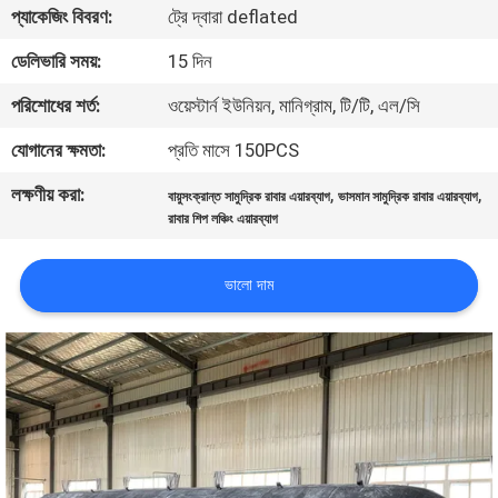
ভ্রমণ
প্যাকেজিং বিবরণ:
ট্রে দ্বারা deflated
ডেলিভারি সময়:
15 দিন
মান
পরিশোধের শর্ত:
ওয়েস্টার্ন ইউনিয়ন, মানিগ্রাম, টি/টি, এল/সি
নিয়ন্ত্রণ
যোগানের ক্ষমতা:
প্রতি মাসে 150PCS
লক্ষণীয় করা:
,
,
যোগাযোগ
বায়ুসংক্রান্ত সামুদ্রিক রাবার এয়ারব্যাগ
ভাসমান সামুদ্রিক রাবার এয়ারব্যাগ
রাবার শিপ লঞ্চিং এয়ারব্যাগ
করুন
ভালো দাম
খবর
মামলা
সাইট