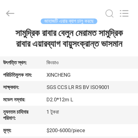
Xincheng
Rubber
Products
Co.,
Ltd..
জাহাজটি এয়ার ব্যাগ চালু করছে
All
Rights
সামুদ্রিক রাবার বেলুন মেরামত সামুদ্রিক
বাড়ি
Reserved.
রাবার এয়ারব্যাগ বায়ুসংক্রান্ত ভাসমান
পণ্য
উৎপত্তি স্থল:
কিংডাও
VR
পরিচিতিমুলক নাম:
XINCHENG
প্রদর্শন
সাক্ষ্যদান:
SGS CCS LR RS BV ISO9001
মডেল নম্বার:
D2.0*12m L
আমাদের
সম্পর্কে
ন্যূনতম চাহিদার
1 টুকরা
পরিমাণ:
মূল্য:
$200-6000/piece
কারখানা