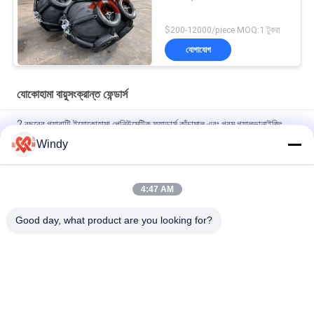
$200-12000/piece MOQ:1 টুকরা
যোগাযোগ
যোকোহামা বায়ুসংক্রান্ত ফেন্ডার্স
2 বছরের গ্যারান্টি ইয়োকোহামা পেনিউমেটিক ফ্যান্ডার্স কাঁচামাল এবং গরম গ্যালভানাইজিং
ফ্ল্যাঞ্জ সহ
Windy
দীর্ঘস্থায়ী সামুদ্রিক অংশ সুরক্ষার জন্য হট গ্যালভানাইজিং ইয়োকোহামা মেরিন ফেন্ডার
4:47 AM
গরম গ্যালভানাইজিং ফ্ল্যাঞ্জ ব্যাসার্ধ 0.5-4.5m জাহাজ সুরক্ষা জন্য রাবার ইয়োকোহামা
বায়ুসংক্রান্ত Fenders
Good day, what product are you looking for?
সব
বায়ুসংক্রান্ত সামুদ্রিক 
ভাসমান বায়ুসংক্রান্ত ফেন্ডার
Fenders