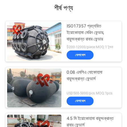
শীর্ষ পণ্য
ISO17357 প্রত্যয়িত
ইয়োকোহামা মেরিন ফেন্ডার,
বায়ুসংক্রান্ত রাবার ফেন্ডার
$200-12000/piece MOQ:1 টুকরা
যোগাযোগ
0.08 এমপিএ যোকোহামা
বায়ুসংক্রান্ত ফেন্ডার্স
USD500-5000/pcs MOQ:1pcs
যোগাযোগ
4.5 মি ইয়োকোহামা বায়ুসংক্রান্ত
রাবার ফেন্ডার্স