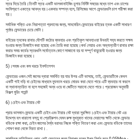
স্তর দিয়ে তৈরি।তিনটি স্তর একটি ভালকানাইজিং চুলায় নির্দিষ্ট সময়ের মধ্যে তাপ এবং চাপের
সংমিশ্রণে একত্রে আবদ্ধ হয়।একবার সম্পন্ন হলে, রিলিজের আগে ফেন্ডারগুলি চাপ পরীক্ষা করা
হয়।
সর্বাধিক শক্তি এবং নিরাপত্তা প্রদানের জন্য, সাবমেরিন ফেন্ডারের বাইরের ত্বক একটি সাধারণ
পৃষ্ঠের ফেন্ডারের চেয়ে মোটা।
বাইরের ত্বকের রাবার যৌগটি কঠোর ব্যবহার এবং প্রতিকূল আবহাওয়া উভয়ই সহ্য করতে সক্ষম
হওয়ার জন্য ডিজাইন করা হয়েছে এবং তৈরি করা হয়েছে।কর্ড লেয়ার এবং অভ্যন্তরীণ রাবার রক্ষা
করার সময় কর্ডের স্তরগুলি সর্বোত্তম কোণে সাজানো হয় যা সম্পূর্ণ বায়ুরোধী হওয়ার জন্য
ডিজাইন করা হয়েছে।
5)।সহজ এবং কম খরচে ইনস্টলেশন
ফেন্ডারের ওজন সেই জলের দ্বারা সমর্থিত হয় যার উপর এটি ভাসছে, তাই, ফেন্ডারটিকে কেবল
একটি গাই দড়ি বা চেইনের মাধ্যমে ন্যূনতম খরচে মোরড করা যেতে পারে এটি ব্যবহার না করলে
বা স্থানান্তরিত না হলে সহজেই অন্য ওয়ে বা জেটিতে সরানো যেতে পারে। প্রয়োজন অনুযায়ী
বিকল্প মুরিং পয়েন্ট
6)।চেইন এবং টায়ার নেট
প্রায় ভাসমান ফেন্ডার একটি চেইন এবং টায়ার নেট দ্বারা সুরক্ষিত।চেইন এবং টায়ার নেট এর
উদ্দেশ্য হল ধারালো বস্তু বা প্রোট্রুশন যেমন রুক্ষ মুখযুক্ত খাদের দেয়ালের ক্ষতি থেকে ফেন্ডার
বডিকে রক্ষা করা, চেইন জালের দৈর্ঘ্য বরাবর নিছক শক্তি বিতরণ করা এবং ফেন্ডার বডিকে তাদের
শোষণ করা থেকে বিরত রাখা। .
সামুদ্রিক অতিরিক্ত লোড বোট ফেন্ডারের জন্য নিরাপদ বলের উপর নির্ভর করে 0.05Mpa -