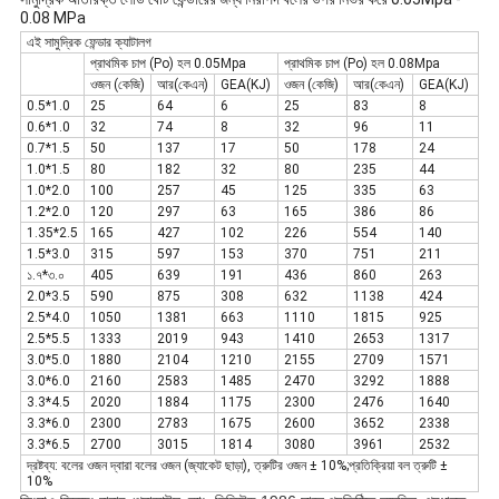
0.08 MPa
এই সামুদ্রিক ফেন্ডার ক্যাটালগ
প্রাথমিক চাপ (Po) হল 0.05Mpa
প্রাথমিক চাপ (Po) হল 0.08Mpa
ওজন (কেজি)
আর(কেএন)
GEA(KJ)
ওজন (কেজি)
আর(কেএন)
GEA(KJ)
0.5*1.0
25
64
6
25
83
8
0.6*1.0
32
74
8
32
96
11
0.7*1.5
50
137
17
50
178
24
1.0*1.5
80
182
32
80
235
44
1.0*2.0
100
257
45
125
335
63
1.2*2.0
120
297
63
165
386
86
1.35*2.5
165
427
102
226
554
140
1.5*3.0
315
597
153
370
751
211
১.৭*৩.০
405
639
191
436
860
263
2.0*3.5
590
875
308
632
1138
424
2.5*4.0
1050
1381
663
1110
1815
925
2.5*5.5
1333
2019
943
1410
2653
1317
3.0*5.0
1880
2104
1210
2155
2709
1571
3.0*6.0
2160
2583
1485
2470
3292
1888
3.3*4.5
2020
1884
1175
2300
2476
1640
3.3*6.0
2300
2783
1675
2600
3652
2338
3.3*6.5
2700
3015
1814
3080
3961
2532
দ্রষ্টব্য: বলের ওজন দ্বারা বলের ওজন (জ্যাকেট ছাড়া), ত্রুটির ওজন ± 10%;প্রতিক্রিয়া বল ত্রুটি ±
10%