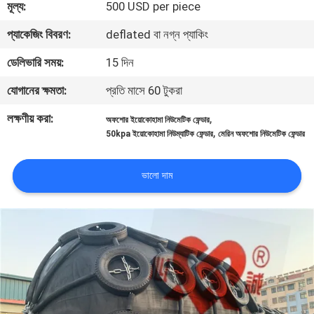
মূল্য:
500 USD per piece
ভ্রমণ
প্যাকেজিং বিবরণ:
deflated বা নগ্ন প্যাকিং
মান
ডেলিভারি সময়:
15 দিন
নিয়ন্ত্রণ
যোগানের ক্ষমতা:
প্রতি মাসে 60 টুকরা
লক্ষণীয় করা:
,
অফশোর ইয়োকোহামা নিউমেটিক ফেন্ডার
যোগাযোগ
,
50kpa ইয়োকোহামা নিউম্যাটিক ফেন্ডার
মেরিন অফশোর নিউমেটিক ফেন্ডার
করুন
ভালো দাম
খবর
মামলা
সাইট