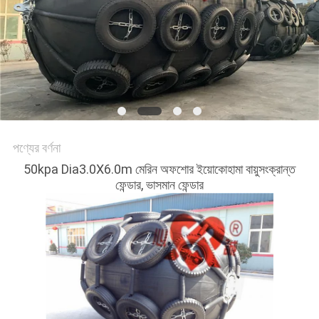
ম্যাপ
PRIVACY
POLICY
পণ্যের বর্ণনা
50kpa Dia3.0X6.0m মেরিন অফশোর ইয়োকোহামা বায়ুসংক্রান্ত
ফেন্ডার, ভাসমান ফেন্ডার