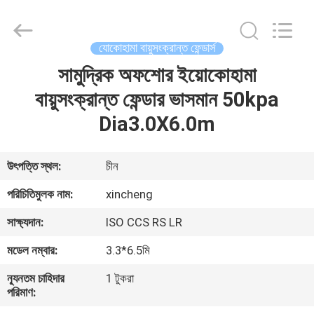
Xincheng
Rubber
Products
Co.,
Ltd..
যোকোহামা বায়ুসংক্রান্ত ফেন্ডার্স
All
Rights
সামুদ্রিক অফশোর ইয়োকোহামা
বাড়ি
Reserved.
বায়ুসংক্রান্ত ফেন্ডার ভাসমান 50kpa
পণ্য
Dia3.0X6.0m
VR
উৎপত্তি স্থল:
চীন
প্রদর্শন
পরিচিতিমুলক নাম:
xincheng
সাক্ষ্যদান:
ISO CCS RS LR
আমাদের
মডেল নম্বার:
3.3*6.5মি
সম্পর্কে
ন্যূনতম চাহিদার
1 টুকরা
পরিমাণ:
কারখানা