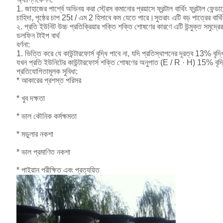
1. জাহাজের পার্শ্বে অভিনয় করা স্ট্রেস কমানোর প্রয়াসে ফ্রন্টাল বার্থিং ফ্রন্টাল ফেন্ডার
চাহিদা, পৃষ্ঠের চাপ 25t / এম 2 হিসাবে কম যেতে পারে।সুতরাং এটি বড় পাত্রের বার্
২. প্রতি ইউনিট উচ্চ প্রতিক্রিয়ার শক্তি শক্তি শোষণের কারণে এটি উন্মুক্ত সমুদ্রে
ডলফিন টাইপ বার্থ
বর্ণনা:
1. ভিত্তি করে যে কাউন্টারফোর্স বৃদ্ধি পাবে না, যদি প্রতিস্থাপনের দূরত্ব 13% বৃ
যখন প্রতি ইউনিটের কাউন্টারফোর্স শক্তি শোষণের অনুপাত (E / R · H) 15% বৃদ্
প্রতিযোগিতামূলক সুবিধা:
* আকারের প্রশস্ত পরিসর
* খুব দক্ষতা
* ভাল কৌনিক কর্মক্ষমতা
* মডুলার নকশা
* ভাল প্রমাণিত নকশা
* পাইয়ান পরীক্ষিত এবং প্রত্যয়িত