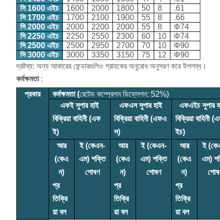
সি 1600 এইচ
1600
2000
1800
50
8
.61
সি 1700 এইচ
1700
2100
1900
55
8
.66
সি 2000 এইচ
2000
2200
2000
55
8
Φ74
সি 2250 এইচ
2250
2550
2300
60
10
Φ74
সি 2500 এইচ
2500
2950
2700
70
10
Φ90
সি 3000 এইচ
3000
3350
3150
75
12
Φ90
দ্রষ্টব্য: অন্য আকারের ফেন্ডারগুলিও গ্রাহকের অনুরোধ অনুসরণ করে উপলব্ধ।
কর্মক্ষমতা
:
প্রকার
কর্মক্ষমতা (
রেটেড কম্প্রেশন ডিফ্লেশন: 52%)
এফই সুপার হাই
এফএস সুপার হাই
এফএইচ সুপার হ
বিক্রিয়া বাহিনী (এফ
বিক্রিয়া বাহিনী (এফএ
বিক্রিয়া বাহিনী 
ই)
স)
ইচ)
আর
ই (কেএন-
আর
ই (কেএন-
আর
ই (কে
(কেএ
এম) শক্তি
(কেএ
এম) শক্তি
(কেএ
এম) শক
ন)
শোষণ
ন)
শোষণ
ন)
শোষ
প্র
প্র
প্র
তিক্রি
তিক্রি
তিক্রি
য়া বল
য়া বল
য়া বল