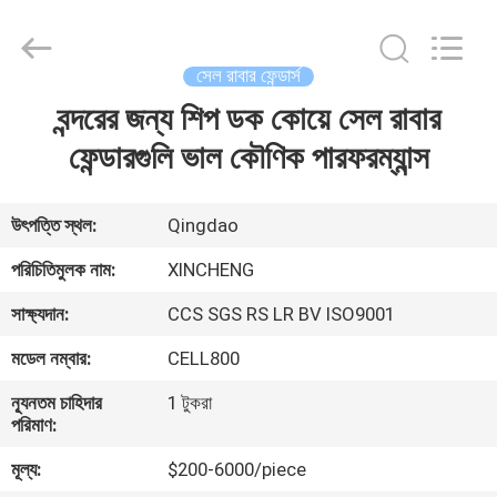
Xincheng
Rubber
Products
Co.,
Ltd..
সেল রাবার ফেন্ডার্স
All
Rights
বন্দরের জন্য শিপ ডক কোয়ে সেল রাবার
বাড়ি
Reserved.
ফেন্ডারগুলি ভাল কৌণিক পারফরম্যান্স
পণ্য
উৎপত্তি স্থল:
Qingdao
VR
পরিচিতিমুলক নাম:
XINCHENG
প্রদর্শন
সাক্ষ্যদান:
CCS SGS RS LR BV ISO9001
মডেল নম্বার:
CELL800
আমাদের
সম্পর্কে
ন্যূনতম চাহিদার
1 টুকরা
পরিমাণ:
মূল্য:
$200-6000/piece
কারখানা