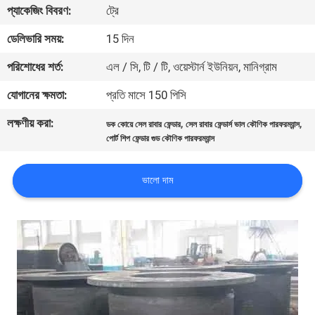
ভ্রমণ
প্যাকেজিং বিবরণ:
ট্রে
ডেলিভারি সময়:
15 দিন
মান
পরিশোধের শর্ত:
এল / সি, টি / টি, ওয়েস্টার্ন ইউনিয়ন, মানিগ্রাম
নিয়ন্ত্রণ
যোগানের ক্ষমতা:
প্রতি মাসে 150 পিসি
লক্ষণীয় করা:
,
,
যোগাযোগ
ডক কোয়ে সেল রাবার ফেন্ডার
সেল রাবার ফেন্ডার্স ভাল কৌণিক পারফরম্যান্স
পোর্ট শিপ ফেন্ডার গুড কৌণিক পারফরম্যান্স
করুন
ভালো দাম
খবর
মামলা
সাইট