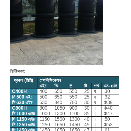
নির্দিষ্টকরণ:
প্রকার (মিমি)
স্পেসিফিকেশন
এইচ
ডি
E
টি
গর্ত
এন- øসি
C400H
400
650
550
25
ঘ
.30
সি 500 এইচ
500
650
550
25
ঘ
.32
সি 630 এইচ
630
840
700
30
ঘ
Φ39
C800H
800
1050
900
30
।
Φ40
সি 1000 এইচ
1000
1300
1100
35
।
Φ47
সি 1150 এইচ
1150
1500
1300
40
।
.50
সি 1250 এইচ
1250
1650
1450
45
।
Φ53
সি 1450 এইচ
1450
1850
1650
47
।
.61