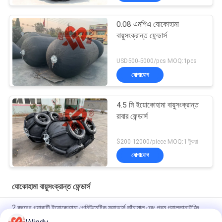
0.08 এমপিএ যোকোহামা
বায়ুসংক্রান্ত ফেন্ডার্স
USD500-5000/pcs MOQ:1pcs
যোগাযোগ
4.5 মি ইয়োকোহামা বায়ুসংক্রান্ত
রাবার ফেন্ডার্স
$200-12000/piece MOQ:1 টুকরা
যোগাযোগ
যোকোহামা বায়ুসংক্রান্ত ফেন্ডার্স
2 বছরের গ্যারান্টি ইয়োকোহামা পেনিউমেটিক ফ্যান্ডার্স কাঁচামাল এবং গরম গ্যালভানাইজিং
ফ্ল্যাঞ্জ সহ