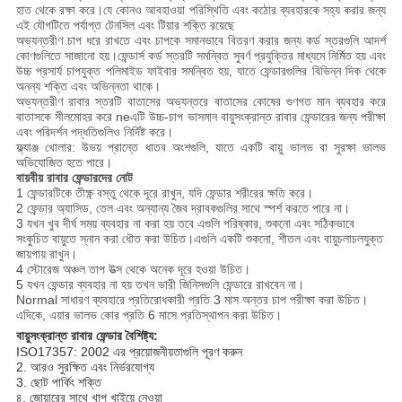
হাত থেকে রক্ষা করে।যে কোনও আবহাওয়া পরিস্থিতি এবং কঠোর ব্যবহারকে সহ্য করার জন্য
এই যৌগটিতে পর্যাপ্ত টেনসিল এবং টিয়ার শক্তি রয়েছে
অভ্যন্তরীণ চাপ ধরে রাখতে এবং চাপকে সমানভাবে বিতরণ করার জন্য কর্ড স্তরগুলি আদর্শ
কোণগুলিতে সাজানো হয়।ফেন্ডার্স কর্ড স্তরটি সমন্বিত সুবর্ণ প্রযুক্তির মাধ্যমে নির্মিত হয় এবং
উচ্চ প্রসার্য চাপযুক্ত পলিমাইড ফাইবার সমন্বিত হয়, যাতে ফেন্ডারগুলির বিভিন্ন দিক থেকে
অনন্য শক্তি এবং অভিন্নতা থাকে।
অভ্যন্তরীণ রাবার স্তরটি বাতাসের অভ্যন্তরে বাতাসের কোষের গুণগত মান ব্যবহার করে
বাতাসকে সীলমোহর করে neএটি উচ্চ-চাপ ভাসমান বায়ুসংক্রান্ত রাবার ফেন্ডারের জন্য পরীক্ষা
এবং পরিদর্শন পদ্ধতিগুলিও নির্দিষ্ট করে।
ফ্ল্যাঞ্জ খোলার: উভয় প্রান্তে ধাতব অংশগুলি, যাতে একটি বায়ু ভালভ বা সুরক্ষা ভালভ
অভিযোজিত হতে পারে।
বায়বীয় রাবার ফেন্ডারদের নোট
1 ফেন্ডারটিকে তীক্ষ্ণ বস্তু থেকে দূরে রাখুন, যদি ফেন্ডার শরীরের ক্ষতি করে।
2 ফেন্ডার অ্যাসিড, তেল এবং অন্যান্য জৈব দ্রাবকগুলির সাথে স্পর্শ করতে পারে না।
3 যখন খুব দীর্ঘ সময় ব্যবহার না করা হয় তবে এগুলি পরিষ্কার, শুকনো এবং সঠিকভাবে
সংকুচিত বায়ুতে স্নান করা ধৌত করা উচিত।এগুলি একটি শুকনো, শীতল এবং বায়ুচলাচলযুক্ত
জায়গায় রাখুন।
4 স্টোরেজ অঞ্চল তাপ উত্স থেকে অনেক দূরে হওয়া উচিত।
5 যখন ফেন্ডার ব্যবহার না হয় তখন ভারী জিনিসগুলি ফেন্ডারে রাখবেন না।
Normal সাধারণ ব্যবহারে প্রতিরোধকারী প্রতি 3 মাস অন্তর চাপ পরীক্ষা করা উচিত।
এদিকে, এয়ার ভালভ কোর প্রতি 6 মাসে প্রতিস্থাপন করা উচিত।
বায়ুসংক্রান্ত রাবার ফেন্ডার বৈশিষ্ট্য:
ISO17357: 2002 এর প্রয়োজনীয়তাগুলি পূরণ করুন
2. আরও সুরক্ষিত এবং নির্ভরযোগ্য
3. ছোট পার্কিং শক্তি
৪. জোয়ারের সাথে খাপ খাইয়ে নেওয়া