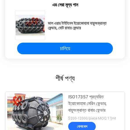
এর সেরা মূল্য পান
ভাল এয়ার টাইটনেস ইয়োকোহামা বায়ুসংক্রান্ত
ফেন্ডার, বোট রাবার ফেন্ডার
চালিয়ে
শীর্ষ পণ্য
ISO17357 প্রত্যয়িত
ইয়োকোহামা মেরিন ফেন্ডার,
বায়ুসংক্রান্ত রাবার ফেন্ডার
$200-12000/piece MOQ:1 টুকরা
যোগাযোগ