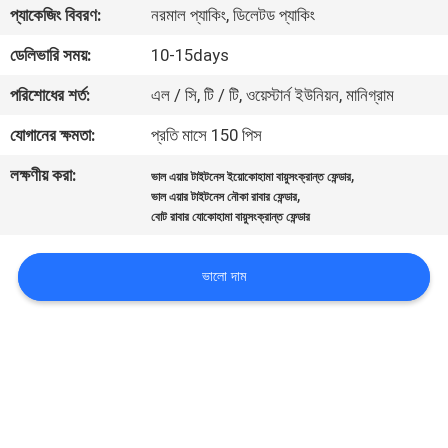
ভ্রমণ
প্যাকেজিং বিবরণ:
নরমাল প্যাকিং, ডিলেটড প্যাকিং
ডেলিভারি সময়:
10-15days
মান
পরিশোধের শর্ত:
এল / সি, টি / টি, ওয়েস্টার্ন ইউনিয়ন, মানিগ্রাম
নিয়ন্ত্রণ
যোগানের ক্ষমতা:
প্রতি মাসে 150 পিস
লক্ষণীয় করা:
,
যোগাযোগ
ভাল এয়ার টাইটনেস ইয়োকোহামা বায়ুসংক্রান্ত ফেন্ডার
,
ভাল এয়ার টাইটনেস নৌকা রাবার ফেন্ডার
করুন
বোট রাবার যোকোহামা বায়ুসংক্রান্ত ফেন্ডার
ভালো দাম
খবর
মামলা
সাইট