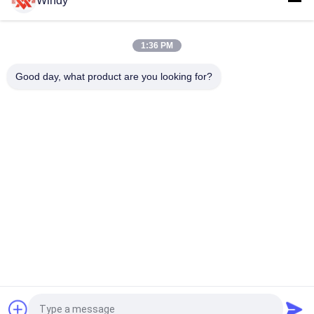
Windy
দীর্ঘস্থায়ী সামুদ্রিক অংশ সুরক্ষার জন্য হট গ্যালভানাইজিং ইয়োকোহামা মেরিন ফেন্ডার
1:36 PM
গরম গ্যালভানাইজিং ফ্ল্যাঞ্জ ব্যাসার্ধ 0.5-4.5m জাহাজ সুরক্ষা জন্য রাবার ইয়োকোহামা
বায়ুসংক্রান্ত Fenders
Good day, what product are you looking for?
সব
বায়ুসংক্রান্ত সামুদ্রিক 
ভাসমান বায়ুসংক্রান্ত ফেন্ডার
Fenders
যোকোহামা বায়ুসংক্রান্ত 
সামুদ্রিক রাবার এয়ারব্যাগ
ফেন্ডার্স
জাহাজটি এয়ার ব্যাগ চালু 
মেরিন স্যালভেজ এয়ার ব্যাগস
করছে
ফোম ভরা ফেন্ডার
ডি রাবার ফেন্ডার্স
উদ্ধৃতির জন্য আবেদন