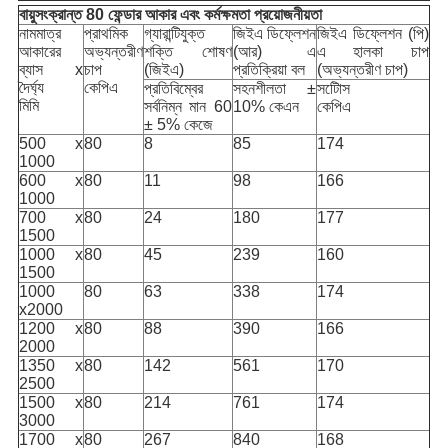
বায়ুসংক্রান্ত 80 ফেন্ডার আকার এবং কর্মক্ষমতা প্রয়োজনীয়তা
নামমাত্র
প্রাথমিক
গ্যারান্টিযুক্ত
জিইএ ডিফ্লেশন
জিইএ ডিফ্লেশন (পি)
আকারের
অভ্যন্তরীণ
শক্তি শোষণ
(আর) এ
এ হালকা চাপ
ব্যাস x
চাপ
(জিইএ)
প্রতিক্রিয়া বল
(অভ্যন্তরীণ চাপ)
দৈর্ঘ্য
কেপিএ
প্রতিবিম্বের
সহনশীলতা ±
সটোিস
মিমি
সর্বনিম্ন মান 60
10% কেএন
কেপিএ
± 5% কেজে
500 x
80
8
85
174
1000
600 x
80
11
98
166
1000
700 x
80
24
180
177
1500
1000 x
80
45
239
160
1500
1000
80
63
338
174
x2000
1200 x
80
88
390
166
2000
1350 x
80
142
561
170
2500
1500 x
80
214
761
174
3000
1700 x
80
267
840
168