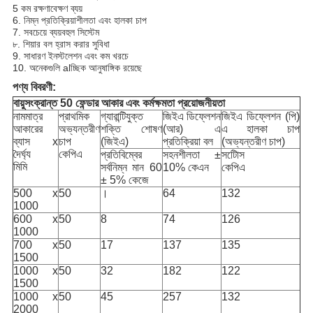
5 কম রক্ষণাবেক্ষণ ব্যয়
6. নিম্ন প্রতিক্রিয়াশীলতা এবং হালকা চাপ
7. সবচেয়ে ব্যয়বহুল সিস্টেম
৮. শিয়ার বল হ্রাস করার সুবিধা
9. সাধারণ ইনস্টলেশন এবং কম খরচে
10. অনেকগুলি alচ্ছিক আনুষাঙ্গিক রয়েছে
পণ্য বিবরণী:
বায়ুসংক্রান্ত 50 ফেন্ডার আকার এবং কর্মক্ষমতা প্রয়োজনীয়তা
নামমাত্র
প্রাথমিক
গ্যারান্টিযুক্ত
জিইএ ডিফ্লেশন
জিইএ ডিফ্লেশন (পি)
আকারের
অভ্যন্তরীণ
শক্তি শোষণ
(আর) এ
এ হালকা চাপ
ব্যাস x
চাপ
(জিইএ)
প্রতিক্রিয়া বল
(অভ্যন্তরীণ চাপ)
দৈর্ঘ্য
কেপিএ
প্রতিবিম্বের
সহনশীলতা ±
সটোিস
মিমি
সর্বনিম্ন মান 60
10% কেএন
কেপিএ
± 5% কেজে
500 x
50
।
64
132
1000
600 x
50
8
74
126
1000
700 x
50
17
137
135
1500
1000 x
50
32
182
122
1500
1000 x
50
45
257
132
2000