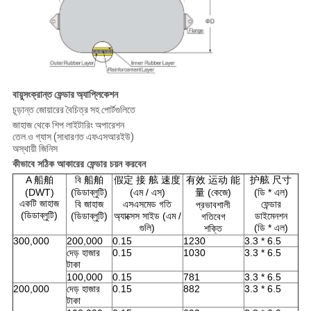
বায়ুসংক্রান্ত ফেন্ডার অ্যাপ্লিকেশন
চূড়ান্ত জোয়ারের বৈচিত্র সহ পোর্টগুলিতে
জাহাজ থেকে শিপ লাইটারিং অপারেশন
তেল ও গ্যাস (সাধারণত এফএসআরইউ)
অস্থায়ী জিনিস
কীভাবে সঠিক আকারের ফেন্ডার চয়ন করবেন
A 船舶
বি 船舶
假定 接 舷 速度
有效 运动 能
护舷 尺寸
(DWT)
(ডিডাব্লুটি)
(এম / এস)
量 (কেজে)
(ডি * এল)
একটি জাহাজ
বি জাহাজ
এসএসমেড গতি
ফেন্ডার
প্রভাবশালী
(ডিডাব্লুটি)
(ডিডাব্লুটি)
অ্যাক্সেস সাইড (এম /
ডাইমেনশন
গতিবেগ
গুলি)
(ডি * এল)
শক্তি
300,000
200,000
0.15
1230
3.3 * 6.5
দেড় হাজার
0.15
1030
3.3 * 6.5
টাকা
100,000
0.15
781
3.3 * 6.5
200,000
দেড় হাজার
0.15
882
3.3 * 6.5
টাকা