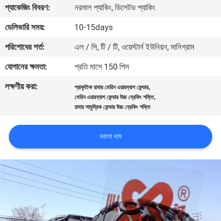
ভ্রমণ
প্যাকেজিং বিবরণ:
নরমাল প্যাকিং, ডিলেটড প্যাকিং
ডেলিভারি সময়:
10-15days
মান
পরিশোধের শর্ত:
এল / সি, টি / টি, ওয়েস্টার্ন ইউনিয়ন, মানিগ্রাম
নিয়ন্ত্রণ
যোগানের ক্ষমতা:
প্রতি মাসে 150 পিস
লক্ষণীয় করা:
,
যোগাযোগ
প্রাকৃতিক রাবার মেরিন এয়ারব্যাগ ফেন্ডার
,
মেরিন এয়ারব্যাগ ফেন্ডার উচ্চ ব্রেকিং শক্তি
করুন
রাবার সামুদ্রিক ফেন্ডার উচ্চ ব্রেকিং শক্তি
ভালো দাম
খবর
মামলা
সাইট