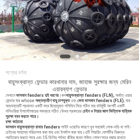
ম্যাপ
PRIVACY
POLICY
পণ্যের বর্ণনা
বায়ুসংক্রান্ত ফেন্ডার কারখানার দাম, জাহাজ সুরক্ষার জন্য মেরিন
এয়ারব্যাগ ফেন্ডার
সেখানে
ভাসমান fenders দুই ধরণের
।কল
বায়ুসংক্রান্ত fenders (FLN),
অর্থাত্ এয়ার
ফেন্ডার যার whose
অভ্যন্তরীণ বায়ু চাপযুক্ত
এবং
ফেনা ভাসমান fenders (FLE)
, যার
অভ্যন্তরটি প্রধানত একটি বদ্ধ ছিদ্রযুক্ত পলিথিন নিয়ে গঠিত যার বহির্মুখী অংশটি একটি
পলিওরিয়া ইলাস্টোমারের সমন্বয়ে গঠিত।উভয় প্রকারের
চেইন ও টায়ার জাল ভিত্তিক বাহ্যিক
সুরক্ষা বহন করতে পারে।
রক্ষা কাঠামো
ভাসমান বায়ুসংক্রান্ত রাবার fenders
লাইট ওয়েটের কারণে খুব সহজেই লোক-দড়ি বা গাই-
চেইনের সাহায্যে পরিচালনা করা যায় এবং ইনস্টল করা যায়।এটি শিয়ারিং ফোর্সটির বিরুদ্ধে
প্রতিরোধ করতে পারে এবং 15 ডিগ্রি পর্যন্ত ঝুঁকির মধ্যে শক্তি শোষণ স্তর বজায় রাখতে