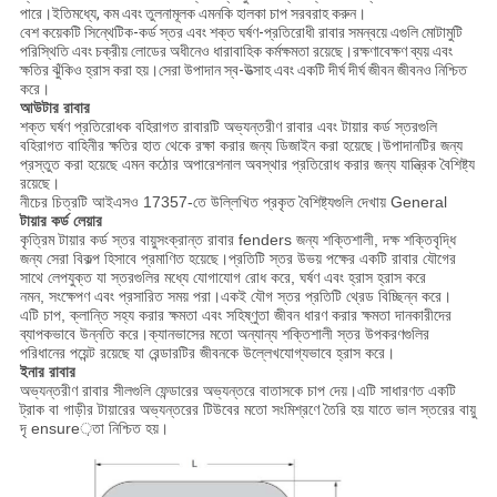
পারে।ইতিমধ্যে, কম এবং তুলনামূলক এমনকি হালকা চাপ সরবরাহ করুন।
বেশ কয়েকটি সিন্থেটিক-কর্ড স্তর এবং শক্ত ঘর্ষণ-প্রতিরোধী রাবার সমন্বয়ে এগুলি মোটামুটি
পরিস্থিতি এবং চক্রীয় লোডের অধীনেও ধারাবাহিক কর্মক্ষমতা রয়েছে।রক্ষণাবেক্ষণ ব্যয় এবং
ক্ষতির ঝুঁকিও হ্রাস করা হয়।সেরা উপাদান স্ব-উত্সাহ এবং একটি দীর্ঘ দীর্ঘ জীবন জীবনও নিশ্চিত
করে।
আউটার রাবার
শক্ত ঘর্ষণ প্রতিরোধক বহিরাগত রাবারটি অভ্যন্তরীণ রাবার এবং টায়ার কর্ড স্তরগুলি
বহিরাগত বাহিনীর ক্ষতির হাত থেকে রক্ষা করার জন্য ডিজাইন করা হয়েছে।উপাদানটির জন্য
প্রস্তুত করা হয়েছে এমন কঠোর অপারেশনাল অবস্থার প্রতিরোধ করার জন্য যান্ত্রিক বৈশিষ্ট্য
রয়েছে।
নীচের চিত্রটি আইএসও 17357-তে উল্লিখিত প্রকৃত বৈশিষ্ট্যগুলি দেখায় General
টায়ার কর্ড লেয়ার
কৃত্রিম টায়ার কর্ড স্তর বায়ুসংক্রান্ত রাবার fenders জন্য শক্তিশালী, দক্ষ শক্তিবৃদ্ধি
জন্য সেরা বিকল্প হিসাবে প্রমাণিত হয়েছে।প্রতিটি স্তর উভয় পক্ষের একটি রাবার যৌগের
সাথে লেপযুক্ত যা স্তরগুলির মধ্যে যোগাযোগ রোধ করে, ঘর্ষণ এবং হ্রাস হ্রাস করে
নমন, সংক্ষেপণ এবং প্রসারিত সময় পরা।একই যৌগ স্তর প্রতিটি থ্রেড বিচ্ছিন্ন করে।
এটি চাপ, ক্লান্তি সহ্য করার ক্ষমতা এবং সহিষ্ণুতা জীবন ধারণ করার ক্ষমতা দানকারীদের
ব্যাপকভাবে উন্নতি করে।ক্যানভাসের মতো অন্যান্য শক্তিশালী স্তর উপকরণগুলির
পরিধানের পয়েন্ট রয়েছে যা রেন্ডারটির জীবনকে উল্লেখযোগ্যভাবে হ্রাস করে।
ইনার রাবার
অভ্যন্তরীণ রাবার সীলগুলি ফেন্ডারের অভ্যন্তরে বাতাসকে চাপ দেয়।এটি সাধারণত একটি
ট্রাক বা গাড়ীর টায়ারের অভ্যন্তরের টিউবের মতো সংমিশ্রণে তৈরি হয় যাতে ভাল স্তরের বায়ু
দৃ ensure়তা নিশ্চিত হয়।