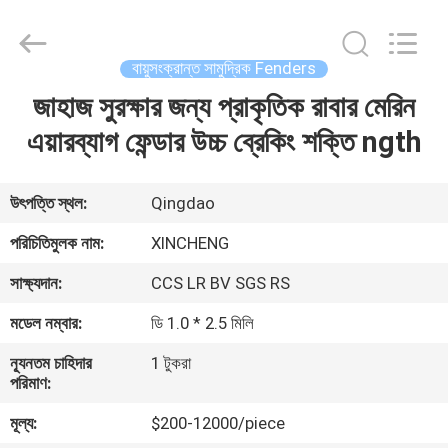
Xincheng
Rubber
Products
Co.,
Ltd..
বায়ুসংক্রান্ত সামুদ্রিক Fenders
All
Rights
জাহাজ সুরক্ষার জন্য প্রাকৃতিক রাবার মেরিন
বাড়ি
Reserved.
এয়ারব্যাগ ফেন্ডার উচ্চ ব্রেকিং শক্তি ngth
পণ্য
উৎপত্তি স্থল:
Qingdao
VR
পরিচিতিমুলক নাম:
XINCHENG
প্রদর্শন
সাক্ষ্যদান:
CCS LR BV SGS RS
মডেল নম্বার:
ডি 1.0 * 2.5 মিলি
আমাদের
সম্পর্কে
ন্যূনতম চাহিদার
1 টুকরা
পরিমাণ:
মূল্য:
$200-12000/piece
কারখানা