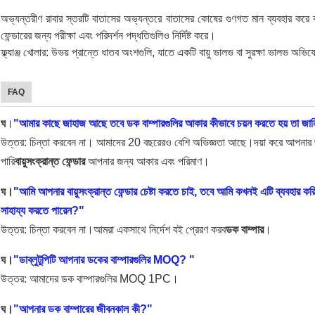
অভ্যন্তরীণ রাবার স্তরটি বাতাসের অভ্যন্তরে বাতাসের কোষের গুণগত মান ব্যবহার করে 
ফেন্ডারের জন্য পরীক্ষা এবং পরিদর্শন পদ্ধতিগুলিও নির্দিষ্ট করে।
ফ্ল্যাঞ্জ খোলার: উভয় প্রান্তে ধাতব অংশগুলি, যাতে একটি বায়ু ভালভ বা সুরক্ষা ভালভ অ
FAQ
ঘ
।
"আমার কাছে জাহাজ আছে তবে ডক বাম্পারগুলির আকার কীভাবে চয়ন করতে হয় তা জা
উত্তর: চিন্তা করবেন না। আমাদের 20 বছরেরও বেশি অভিজ্ঞতা আছে।দয়া করে আপনার জ
পারি
বায়ুসংক্রান্ত ফেন্ডার
আপনার জন্য আকার এবং পরিমাণ।
ঘ।
"আমি আপনার বায়ুসংক্রান্ত ফেন্ডার চেষ্টা করতে চাই, তবে আমি কখনই এটি ব্যবহার ক
সাহায্য করতে পারেন?"
উত্তর: চিন্তা করবেন না।আমরা একসাথে নির্দেশ বই প্রেরণ করব
ডক বাম্পার
।
ঘ।
"ডাব্লু
টুপিটি আপনার ডকের বাম্পারগুলির MOQ? "
উত্তর: আমাদের ডক বাম্পারগুলির MOQ 1PC।
ঘ।
"আপনার ডক বাম্পারের জীবনকাল কী?"