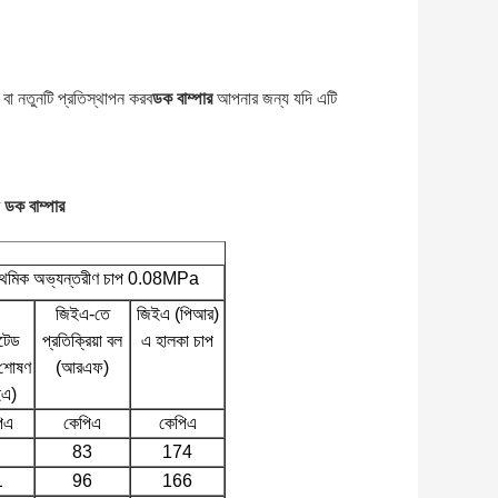
বা নতুনটি প্রতিস্থাপন করব
ডক বাম্পার
আপনার জন্য যদি এটি
ধ
ডক বাম্পার
রাথমিক অভ্যন্তরীণ চাপ 0.08MPa
জিইএ-তে
জিইএ (পিআর)
ন্টেড
প্রতিক্রিয়া বল
এ হালকা চাপ
 শোষণ
(আরএফ)
ইএ)
িএ
কেপিএ
কেপিএ
83
174
1
96
166