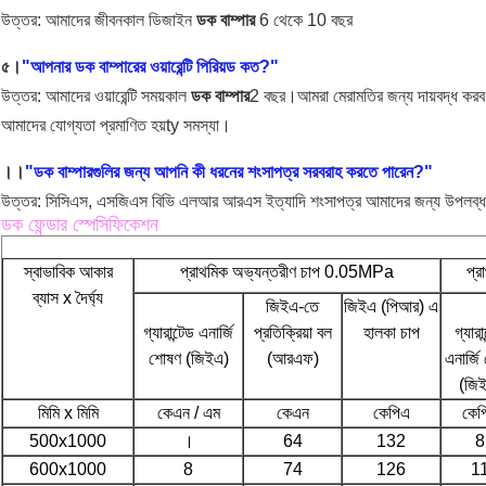
উত্তর: আমাদের জীবনকাল ডিজাইন
ডক বাম্পার
6 থেকে 10 বছর
৫।
"আপনার ডক বাম্পারের ওয়ারেন্টি পিরিয়ড কত?"
উত্তর: আমাদের ওয়ারেন্টি সময়কাল
ডক বাম্পার
2 বছর।আমরা মেরামতির জন্য দায়বদ্ধ করব 
আমাদের যোগ্যতা প্রমাণিত হয়
ty সমস্যা।
।।
"ডক বাম্পারগুলির জন্য আপনি কী ধরনের শংসাপত্র সরবরাহ করতে পারেন?"
উত্তর: সিসিএস, এসজিএস বিভি এলআর আরএস ইত্যাদি শংসাপত্র আমাদের জন্য উপলব্
ডক ফেন্ডার স্পেসিফিকেশন
স্বাভাবিক আকার
প্রাথমিক অভ্যন্তরীণ চাপ 0.05MPa
প্
ব্যাস x দৈর্ঘ্য
জিইএ-তে
জিইএ (পিআর) এ
গ্যারান্টেড এনার্জি
প্রতিক্রিয়া বল
হালকা চাপ
গ্যারা
শোষণ (জিইএ)
(আরএফ)
এনার্জি
(জি
মিমি x মিমি
কেএন / এম
কেএন
কেপিএ
কেপ
500x1000
।
64
132
8
600x1000
8
74
126
1