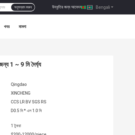
উদ্ধৃতির জন্য আবেদন
|
Bengali
অনুসন্ধান করুন
খবর
মামলা
ন্য 1 ~ 9 মি দৈর্ঘ্য
Qingdao
XINCHENG
CCS LR BV SGS RS
D0.5 মি * এল 1.0 মি
1 টুকরা
$200-12000/piece