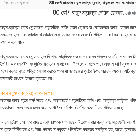
বিশেষভাবে তুলে ধরা:
80 কেপি ভাসমান বায়ুসংক্রান্ত ফেন্ডার
,
বায়ুসংক্রান্ত যোকোহামা 
80 কেপি বায়ুসংক্রান্ত মেরিন ফেন্ডার,
যোকোহ
বায়ুসংক্রান্ত রাবার ফেন্ডারকে বায়ুমেটিক মেরিন রাবার ফেন্ডার বা যোকোহামা রাবার ফেন্ডার ন
লক্ষ্য জাহাজ এবং জাহাজ বা জাহাজ এবং ডকের মধ্যে সংঘর্ষের শক্তি শোষণ করা বা হ্রাস কর
রক্ষা করতে পারে।
বায়ুসংক্রান্ত রাবার ফেন্ডার হ'ল বিশ্বের সামুদ্রিক প্রয়োগের জন্য উন্নত অ্যান্টি-সংঘা
তৈরি।অভ্যন্তরীণ সংকুচিত বাতাসের সাহায্যে এটি জলে ভাসতে পারে এবং মাঝারি সুরক্ষার জন
হ্রাস করতে বৃহত শক্তি শোষণ করতে পারে যা জাহাজের পৃষ্ঠের উপর প্রভাব ফেলে।এটি ক্রাফট 
রক্ষাকারী মাধ্যম হিসাবে ব্যবহৃত হয়।
রাবার বায়ুসংক্রান্ত ফেন্ডারগুলির গঠন:
বাইরের রাবার স্তর কর্ড স্তর এবং অভ্যন্তরীণ স্তরটিকে ঘর্ষণ এবং অন্যান্য বাহ্যিক
ব্যবহারকে সহ্য করার জন্য এই যৌগটিতে পর্যাপ্ত টেনসিল এবং টিয়ার শক্তি রয়েছে
অভ্যন্তরীণ চাপ ধরে রাখতে এবং চাপকে সমানভাবে বিতরণ করার জন্য কর্ড স্তরগুলি আদর্শ কোণ
মাধ্যমে নির্মিত হয় এবং উচ্চ প্রসার্য চাপযুক্ত পলিমাইড ফাইবার সমন্বিত হয়, যাতে ফেন্