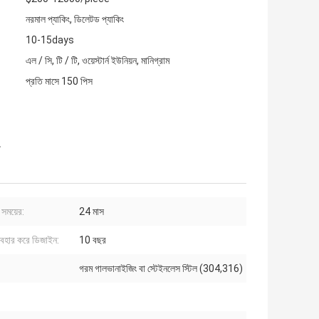
নরমাল প্যাকিং, ডিলেটড প্যাকিং
10-15days
এল / সি, টি / টি, ওয়েস্টার্ন ইউনিয়ন, মানিগ্রাম
প্রতি মাসে 150 পিস
ি সময়ের:
24 মাস
যবহার করে ডিজাইন:
10 বছর
গরম গালভানাইজিং বা স্টেইনলেস স্টিল (304,316)