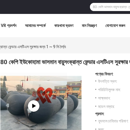
VR প্রদর্শন
আমাদের সম্পর্কে
কারখানা ভ্রমণ
মান নিয়ন্ত্রণ
যোগাযোগ করুন
ন্ত ফেন্ডার এসটিএস সুরক্ষার জন্য 1 ~ 9 মি দৈর্ঘ্য
80 কেপি ইউকোহামা ভাসমান বায়ুসংক্রান্ত ফেন্ডার এসটিএস সুরক্ষার জ
পণ্যের বিবরণ:
উৎপত্তি স্থল:
পরিচিতিমুলক নাম:
সাক্ষ্যদান:
মডেল নম্বার:
প্রদান:
ন্যূনতম চাহিদার পরিমাণ:
মূল্য: