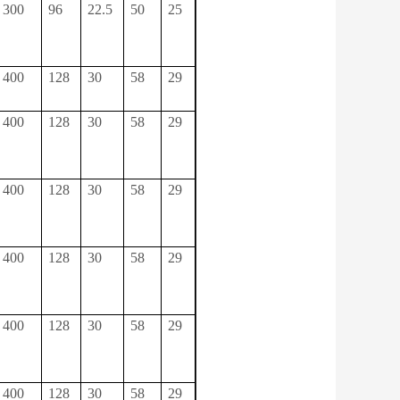
300
96
22.5
50
25
400
128
30
58
29
400
128
30
58
29
400
128
30
58
29
400
128
30
58
29
400
128
30
58
29
400
128
30
58
29