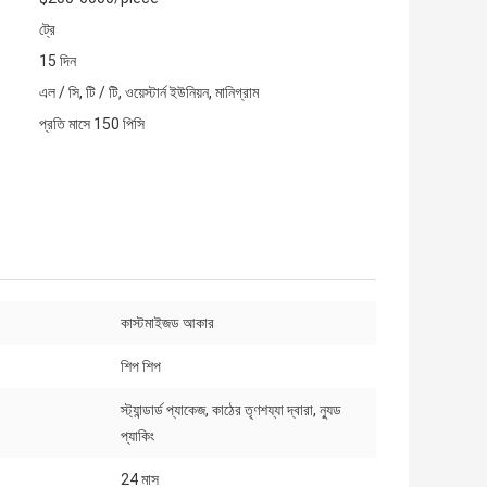
ট্রে
15 দিন
এল / সি, টি / টি, ওয়েস্টার্ন ইউনিয়ন, মানিগ্রাম
প্রতি মাসে 150 পিসি
কাস্টমাইজড আকার
শিপ শিপ
স্ট্যান্ডার্ড প্যাকেজ, কাঠের তৃণশয্যা দ্বারা, ন্যুড
প্যাকিং
24 মাস