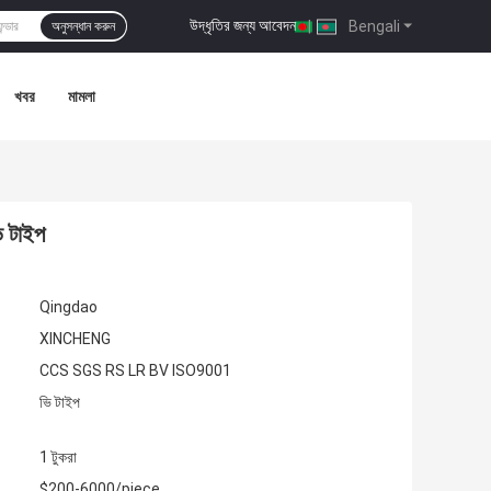
উদ্ধৃতির জন্য আবেদন
|
Bengali
অনুসন্ধান করুন
খবর
মামলা
ি টাইপ
Qingdao
XINCHENG
CCS SGS RS LR BV ISO9001
ভি টাইপ
1 টুকরা
$200-6000/piece