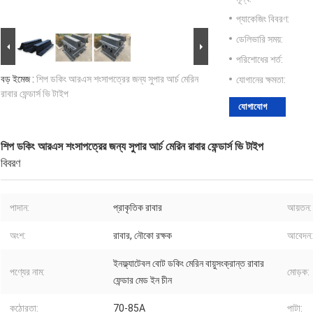
প্যাকেজিং বিবরণ:
ডেলিভারি সময়:
পরিশোধের শর্ত:
বড় ইমেজ :
শিপ ডকিং আরএস শংসাপত্রের জন্য সুপার আর্চ মেরিন
যোগানের ক্ষমতা:
রাবার ফেন্ডার্স ভি টাইপ
যোগাযোগ
শিপ ডকিং আরএস শংসাপত্রের জন্য সুপার আর্চ মেরিন রাবার ফেন্ডার্স ভি টাইপ
বিবরণ
পাদান:
প্রাকৃতিক রাবার
আয়তন:
অংশ:
রাবার, নৌকো রক্ষক
আবেদন:
ইনফ্ল্যাটেবল বোট ডকিং মেরিন বায়ুসংক্রান্ত রাবার
পণ্যের নাম:
মোড়ক:
ফেন্ডার মেড ইন চীন
কঠোরতা:
70-85A
পাটা: