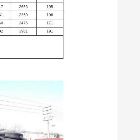
17
2653
195
41
2359
198
40
2476
171
32
3961
191