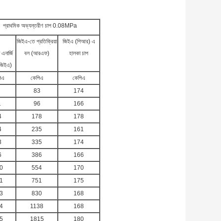
প্রাথমিক অভ্যন্তরীণ চাপ 0.08MPa
জিইএ-তে প্রতিক্রিয়া
জিইএ (পিআর) এ
ড এনার্জি
বল (আরএফ)
হালকা চাপ
জিইএ)
িএ
কেপিএ
কেপিএ
83
174
1
96
166
4
178
178
4
235
161
3
335
174
6
386
166
0
554
170
1
751
175
3
830
168
4
1138
168
5
1815
180