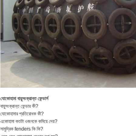
যোকোহামা বায়ুসংক্রান্ত ফেন্ডার্স
বায়ুসংক্রান্ত ফেন্ডার কী?
যোকোহামার প্রতিরোধক কী?
একোহামা কতটা ওজনকে কমিয়ে দেয়?
সামুদ্রিক fenders কি কি?