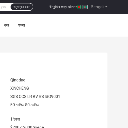
উদ্ধৃতির জন্য আবেদন
|
Bengali
অনুসন্ধান করুন
খবর
মামলা
Qingdao
XINCHENG
SGS CCS LR BV RS ISO9001
50 কেপিএ 80 কেপিএ
1 টুকরা
$200-12000/piece