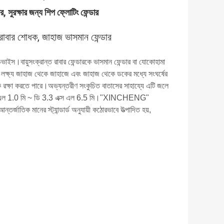
ার, সুরক্ষার জন্য শিপ ফ্লোটিং ফেন্ডার
ত রাবার শোধক, জাহাজ ভাসমান ফেন্ডার
 ডিভাইস।বায়ুসংক্রান্ত রাবার ফেন্ডারকে ভাসমান ফেন্ডার বা যোকোহামা
যার লক্ষ্য জাহাজ থেকে জাহাজে এবং জাহাজ থেকে ডকের মধ্যে সংঘর্ষের
কে রক্ষা করতে পারে।অভ্যন্তরীণ সংকুচিত বাতাসের সাহায্যে এটি জলে
মএক্স এল 1.0 মি ~ ডি 3.3 এক্স এল 6.5 মি।"XINCHENG"
াতিক মানের স্ট্যান্ডার্ড অনুযায়ী কঠোরভাবে উত্পাদিত হয়,