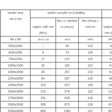
স্বাভাবিক আকার
প্রাথমিক অভ্যন্তরীণ চাপ 0.05MPa
ব্যাস x দৈর্ঘ্য
জিইএ-তে প্রতিক্রিয়া
জিইএ (পিআর) এ
গ্যারান্টেড এনার্জি শোষণ
বল (আরএফ)
হালকা চাপ
গ্যারান্টে
(জিইএ)
শোষণ (
মিমি x মিমি
কেএন / এম
কেএন
কেপিএ
কেপ
500x1000
।
64
132
8
600x1000
8
74
126
1
700x1500
17
137
135
2
1000x1500
32
182
122
4
1000x2000
45
257
132
6
1200x2000
63
297
126
8
1350x2500
102
427
130
14
1500x3000
153
579
132
21
1700x3000
191
639
128
26
2000x3500
308
875
128
42
2500x4000
663
1381
137
92