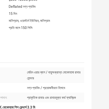
Deflated নগ্ন প্যাকিং
15 দিন
মানিগ্রাম, ওয়েস্টার্ন ইউনিয়ন, মানিগ্রাম
প্রতি মাসে 150 পিসি
মেরিন এয়ার ব্যাগ / বায়ুসংক্রান্ত যোকোহামা রাবার
ফেন্ডার
নগ্ন প্যাকিং / প্রয়োজনীয়তা হিসাবে
উপাদান:
প্রাকৃতিক রাবার এবং রাবারযুক্ত কর্ড ফ্যাব্রিক
স
,
যোকোহামা শিপ ফেন্ডার্স 3.3 মি